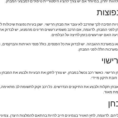
הוות יתרון, במיוחד אם יש צורך להציג היסטוריית טיפולים למבצעי המבחן.
פוצות
היות הסיבה לכך שהרכב לא עובר את מבחן הרישוי. ישנן בעיות נפוצות שיכולות
ן לפני המבחן. לדוגמה, אם הרכב משמיע רעשים חריגים מהמנוע, יש לבדוק את ר
מיעה האם יש רעשים בזמן לחיצה על הבלמים.
 במערכת ההגבהה. יש לבדוק את כל הפנסים, כולל פנסי האיתות והברקסים, ול
מערכות הללו לפני המבחן.
ישוי
ן הרישוי. כאשר רכב נכשל במבחן, יש צורך לתקן את הבעיות ולבצע את המבחן 
חובת תיקון מיידי.
לאבחן תקלות ולבצע את התיקונים הנדרשים. כל רכב זקוק לתשומת לב מתאימה, ו
מת מאוד.
חן
ם. לדוגמה, לחץ האוויר בצמיגים חייב להיות בהתאם להמלצות היצרן. צמיגים ב