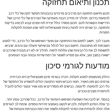
תכנון ותיאום תחזוקה
תכנון ותיאום תחזוקה הם מרכיבים מרכזיים בהבטחת תפקוד תקין של כלי רכב
להסעות בדרום. תהליך זה מחייב הבנה מעמיקה של הצרכים של כלי הרכב ושל
הדרישות הקשורות להם. תכנון מסודר כולל יצירת לוח זמנים קבוע לביצוע בדיקות
ותחזוקה, כך שניתן יהיה לזהות בעיות פוטנציאליות לפני שהן הופכות לתקלות
חמורות.
מעבר לכך, חשוב לתאם את התחזוקה עם מועדי השימוש של כלי הרכב, כדי למנוע
השבתות לא מתוכננות. תיאום נכון יכול לכלול גם שיתוף פעולה עם נהגים, שיביאו
לתשומת לב את כל הבעיות שהן עלולות לחוות. תהליך זה לא רק מבטיח שהרכבים
יישארו במצב טוב, אלא גם מסייע לשמור על רמת שירות גבוהה עבור הנוסעים.
מודעות לגורמי סיכון
כחלק מהמאמץ למנוע תקלות, הכרה בגורמי סיכון פוטנציאליים היא הכרחית.
גורמים כגון מזג האוויר, תנאי הכביש ותנאי התנועה יכולים להשפיע על התפקוד של
כלי רכב להסעות. לדוגמה, כבישים לא מסודרים או מזג אוויר קיצוני יכולים להוביל
להחמרת מצבים טכניים.
בנוסף, יש להבין את השפעת השימוש היומיומי על הרכב. ככל שהרכב נוסע יותר,
כך עולה הסיכון לתקלות, ולכן יש לנקוט באמצעי זהירות נוספים. שימת לב לגורמים
אלה יכולה להפחית את הסיכוי לתקלות ולשפר את רמת הבטיחות והנוחות של