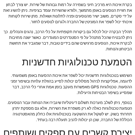
בקרת איכות היא מרכיב חיוני בשמירה על רמות גבוהות של שירות. יש צורך לבחון
את חוויית הנוסעים באופן מתמשך, ולוודא שהשירות עומד בציפיות. ניתן להשיג זאת
על ידי סקרים, משוב ישיר מהנוסעים ופניה לתלונות ושאלות. מתן שירות לקוחות
איכותי יכול לשפר את המוניטין של החברה ולגרום לנוסעים לחזור.
תהליך הבקרה יכול לכלול גם ביקורות תקופתיות על כלי הרכב, נהגים והנהלים. כך
ניתן להבטיח שהכל מתנהל על פי הסטנדרטים המוגדרים. כאשר ישנה מחויבות
לבקרת איכות, הנוסעים מרגישים שהם בידיים טובות, דבר שמגביר את תחושת
הביטחון והנוחות.
הטמעת טכנולוגיות חדשניות
השימוש בטכנולוגיות חדשניות יכול לשפר את איכות ההסעות באופן משמעותי.
לדוגמה, אפליקציות לניהול מסלולים יכולות לסייע בהוזלת עלויות ובשיפור זמני
ההסעות. טכנולוגיות GPS מאפשרות מעקב בזמן אמת אחרי כלי הרכב, דבר
שמסייע בשיפור הבטיחות והיעילות.
בנוסף, ניתן לשלב מערכות תשלום דיגיטליות שיגבירו את הנוחות עבור הנוסעים.
הטמעת טכנולוגיות כאלה לא רק משפרת את השירות, אלא גם מספקת יתרון
תחרותי בשוק. יש לשקול את ההשקעה בטכנולוגיות אלו כחלק מהאסטרטגיה
הכוללת של החברה, שכן הן יכולות להניב תועלת רבה בעתיד.
יצירת קשרים עם ספקים ושותפים