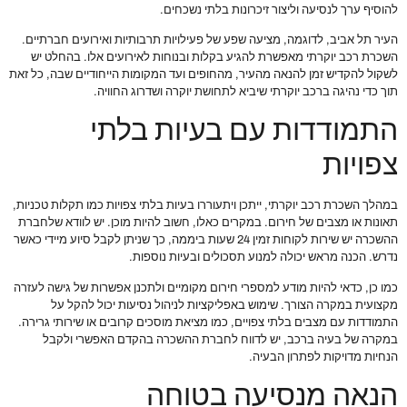
להוסיף ערך לנסיעה וליצור זיכרונות בלתי נשכחים.
העיר תל אביב, לדוגמה, מציעה שפע של פעילויות תרבותיות ואירועים חברתיים.
השכרת רכב יוקרתי מאפשרת להגיע בקלות ובנוחות לאירועים אלו. בהחלט יש
לשקול להקדיש זמן להנאה מהעיר, מהחופים ועד המקומות הייחודיים שבה, כל זאת
תוך כדי נהיגה ברכב יוקרתי שיביא לתחושת יוקרה ושדרוג החוויה.
התמודדות עם בעיות בלתי
צפויות
במהלך השכרת רכב יוקרתי, ייתכן ויתעוררו בעיות בלתי צפויות כמו תקלות טכניות,
תאונות או מצבים של חירום. במקרים כאלו, חשוב להיות מוכן. יש לוודא שלחברת
ההשכרה יש שירות לקוחות זמין 24 שעות ביממה, כך שניתן לקבל סיוע מיידי כאשר
נדרש. הכנה מראש יכולה למנוע תסכולים ובעיות נוספות.
כמו כן, כדאי להיות מודע למספרי חירום מקומיים ולתכנן אפשרות של גישה לעזרה
מקצועית במקרה הצורך. שימוש באפליקציות לניהול נסיעות יכול להקל על
התמודדות עם מצבים בלתי צפויים, כמו מציאת מוסכים קרובים או שירותי גרירה.
במקרה של בעיה ברכב, יש לדווח לחברת ההשכרה בהקדם האפשרי ולקבל
הנחיות מדויקות לפתרון הבעיה.
הנאה מנסיעה בטוחה