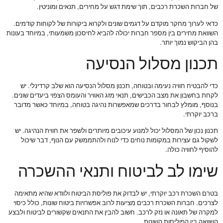
של חברות השכרת רכבים, תוך שימת דגש על מחירים, תנאים ומוניטין.
כדאי לערוך מחקר מוקדם על דגמים שונים ולקרוא ביקורות של לקוחות קודמים.
השוואת מחירים בין מספר חברות יכולה להביא לחיסכון משמעותי, במיוחד בעונות
בהן הביקוש נמוך יותר.
תכנון מסלול הנסיעה
כדי להבטיח חוויה נעימה ובטוחה, תכנון מסלול הנסיעה הוא שלב קרדינלי. יש
לקחת בחשבון את מצב הכבישים, תנאי מזג האוויר והעומס הצפוי ביעדים שונים.
בנוסף, מומלץ לבחור בדרכים שמאפשרות נהיגה בטוחה, במיוחד כאשר מדובר
ברכב יוקרתי.
תכנון נכון של המסלול יכול למנוע עיכובים מיותרים ולשפר את חווית הנהיגה. יש
לשקול גם עצירות במקומות נוחים כדי לנוח ולהתממשק עם הנוף, דבר שיכול
להוסיף לחוויה כולה.
שימו לב לביטוח ותנאי ההשכרה
בטרם השכרת רכב יוקרתי, יש לבדוק את פוליסת הביטוח ולוודא שהיא מתאימה
לצרכים. חברות השכרת רכבים מציעות לרוב אפשרויות ביטוח שונות, כולל כיסוי
למקרה של תאונה או נזק לרכב. חשוב להבין את התנאים שקשורים לביטוח ולבצע
השוואה בין הפוליסות השונות.