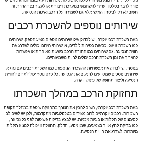
נוסף לכך, יש להימנע משיחות טלפון או פעולות מסיחות דעת בזמן הנהיגה. אם יש
צורך לדבר בטלפון, עדיף להשתמש במערכת דיבורית או לעצור בצד הדרך. זה
חשוב לא רק לביטחון האישי אלא גם לשמירה על הרכב ואיכות הנסיעה.
שירותים נוספים להשכרת רכבים
בעת השכרת רכבי יוקרה, יש לבדוק אילו שירותים נוספים מציע הספק. שירותים
כמו השכרת GPS, כסאות בטיחות לילדים, או שירותי חירום יכולים לשדרג את
חווית הנסיעה. גם שירותים כמו החזרת הרכב בשעות מאוחרות או אפשרות
להאריך את זמן השכרת הרכב יכולים להיות משמעותיים.
בנוסף, יש לבדוק את אפשרויות ההשכרה הנוספות, כמו השכרת רכבים עם נהג או
שירותים נוספים שמסייעים להנעים את הנסיעה. כל פרט נוסף יכול לתרום לחוויית
הנסיעה וליצור תחושה של פינוק ויוקרה.
תחזוקת הרכב במהלך השכרתו
בעת השכרת רכב יוקרתי, חשוב להבין את הצורך בתחזוקה שוטפת במהלך תקופת
השכירות. רכבים יוקרתיים לרוב מצוידים בטכנולוגיות מתקדמות, ולכן יש לשים לב
לסימנים של תקלות או בעיות מכניות. יש לבצע בדיקות פשוטות לפני כל נסיעה,
כמו בדיקת לחץ אוויר בצמיגים, שמן מנוע, והדלק. תחזוקה זו יכולה למנוע תקלות
מיותרות ולשדרג את חוויית הנסיעה.