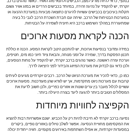
בנוסף, כדאי להיות מודע למצב הכבישים ולתנאי מזג האוויר. כאשר נוהגים ברכב
יוקרתי, יש להקפיד על נהיגה זהירה, במיוחד בכבישים הרריים או במזג אוויר גשום.
תקלות בעיכובים בכבישים עשויות להיגרם כתוצאה מבעיות במערכת ההנעה או
במערכות הבטיחות של הרכב. שיחה עם חברת השכרת הרכב לגבי כל בעיה
שמתעוררת במהלך השימוש ברכב היא חיונית לשמירה על הבטיחות.
הכנה לקראת מסעות ארוכים
במידה ומדובר בנסיעות ארוכות, יש להתכונן היטב לקראת המסע. הכנה זו כוללת
תכנון הפסקות בדרך, שמירה על זמני מנוחה, והבאת ציוד חיוני כמו מים, חטיפים,
וערכת עזרה ראשונה. כאשר נוהגים ברכב יוקרתי, יש להקפיד על נוחות הנוסעים,
ולכן כדאי גם לבדוק את מערכת המיזוג והבידור לפני היציאה לדרך.
כמו כן, כדאי להכיר את מערכת הניווט של הרכב. רכבים יוקרתיים מגיעים לעיתים
קרובות עם מערכות ניווט מתקדמות, אך יש לוודא שהן מעודכנות. מסעות ארוכים
עשויים לכלול מעבר בין ערים שונות או אזורים כפריים, ולכן חשוב לדעת את
המסלולים הטובים ביותר להגעה ליעד בצורה היעילה ביותר.
הקפיצה לחוויות מיוחדות
נסיעה ברכב יוקרתי לא חייבת להיות רק על הכביש. ישנם אפשרויות רבות להוציא
את המקסימום מחוויית הנסיעה. אפשר לשלב טיולים באזורים נופיים, ביקורים
במסעדות יוקרתיות, או אפילו השתתפות באירועים מקומיים. חוויה ייחודית יכולה