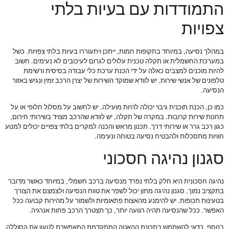
התמודדות עם בעיות בלתי
צפויות
במהלך נסיעה, במיוחד בתקופות חמות, ייתכן ויתעוררו בעיות בלתי צפויות. כשל
במערכת החשמלית או תקלה טכנית עלולים לגרום לעיכובים לא נעימים. חשוב
להיות מוכנים למצבים כאלה על ידי הכנת ערכת כלי עבודה בסיסית ורשימת
טלפונים של אנשי שירות. יש לוודא שמוקד השירות של יצרן הרכב זמין ונגיש באזור
הנסיעה.
כמו כן, הכנת תוכנית גיבוי יכולה להיות מועילה. יש לחשוב על מסלול חלופי או על
תחנות שירות קרובות. במקרה של תקלה, יש לוודא שהרכב מצויד בשירותי חירום,
כגון רכב גרר או שירותי דרך. תכנון מראש והכנה למקרים בלתי צפויים יכולים למנוע
חוויות מתסכלות ולהבטיח נסיעה בטוחה ונעימה.
סגנון נהיגה חסכוני
נהיגה חסכונית היא חלק בלתי נפרד מנסיעה ברכב חשמלי, במיוחד כאשר מדובר
בתקציב נמוך. סגנון נהיגה מתון יכול לשפר את טווח הנסיעה ולצמצם את הצורך
בטעינות תכופות. יש להימנע מהאצות פתאומיות ולשמור על מהירות קבועה ככל
האפשר. ככל שהנסיעה תהיה רגועה יותר, כך תצטרך הרכב פחות אנרגיה.
בנוסף, כדאי להשתמש בתכונת ההאטה המתקדמת המאפשרת לטעון את הסוללה