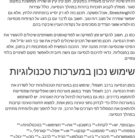
הלחץ שיכול להיגרם מעמידה בפקקים, חום קיץ קיץ או שהייה ממושכת במקום
סגור. מומלץ לקבוע תוכניות ברורות במהלך הנסיעה, כולל עצירות
להתStretching, אוכל ומשקה. תכנון כזה לא רק יסייע בהפחתת הלחץ, אלא גם
יאפשר שמירה על מצב רוח טוב. חשוב גם לדבר עם בן הזוג על הציפיות מנסיעה
כזו ולוודא ששני הצדדים מסכימים על נקודות העניין שיבקרו בהם.
כמו כן, חשוב להקדיש זמן למוזיקה או לפודקאסטים משותפים שיכולים להעשיר את
חווית הנסיעה. תכנון מראש של תכנים שיכולים לעניין את שני בני הזוג יגדיל את
הסיכוי שהנסיעה תהיה מהנה יותר. ההכנה הנפשית לא מסתכמת רק בתוכן, אלא
גם במנטליות. כדאי להיכנס לנסיעה עם גישה חיובית ולאפשר מקום לשינויים בלתי
צפויים.
שימוש נכון במערכות טכנולוגיות
בזמן הנסיעה ברכב חשמלי, שימוש נכון במערכות הטכנולוגיות יכול לשדרג את
חווית הנסיעה. רכב חשמלי מצויד במגוון מערכות ניווט ואפליקציות שמסייעות
להתמצא בדרכים, כמו גם במערכות לניהול צריכת האנרגיה. יש להשתמש
במערכות הללו כדי לבדוק נתוני טעינה בזמן אמת, למצוא תחנות טעינה קרובות
ולהתאים את המסלול לפי הצרכים של הרכב. זה יכול לחסוך זמן ולהפחית מתחים
במהלך הנסיעה.
<pבנוסף, יש="" לקחת="" בחשבון="" את="" השימוש="" בטכנולוגיות=""
נוספות="" כמו="" סמסונג="" קונקט="" או="" אפל="" קארפלי,=""
המאפשרות="" חיבור="" בין="" הטלפון="" הנייד="" לרכב.="" כזה="" יכול=""