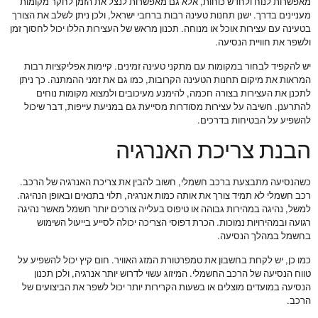
מאפשרות לנוח ולחדש כוחות, אלא גם מאפשרות לנצל את הזמן לחקר מקומות
מעניינים בדרך. ישנן תחנות טעינה רבות ברחבי ישראל, ולכן ניתן לשלב את הצורך
בטעינה עם עצירות אוכל או מנוחה. תכנון מראש של העצירות הללו יכול לחסוך זמן
ולשפר את חוויית הנסיעה.
יש להקפיד לבחור במקומות עם מתקני טעינה זמינים. קיימות אפליקציות רבות
המראות את מיקום תחנות הטעינה הקרובות, כמו גם את זמני ההמתנה. כך ניתן
לתכנן את העצירות בצורה חכמה, להימנע מעיכובים ולמצוא מקומות נוחים
להתרענן. חשיבה על עצירות מסודרות מסייעת גם במניעת עייפות, דבר שיכול
להשפיע על הבטיחות בדרכים.
הבנת צריכת האנרגיה
כשהנסיעה מתבצעת ברכב חשמלי, חשוב להבין את צריכת האנרגיה של הרכב.
רכב חשמלי לא תמיד צורך את אותה כמות אנרגיה, תלוי בתנאים ובאופן הנהיגה.
למשל, נהיגה במהירות גבוהה או טיפוס בעלייה צורכים יותר חשמל מאשר נהיגה
רגועה ובמהירויות נמוכות. הכרת דפוסי הצריכה יכולה לסייע בייעול השימוש
בחשמל במהלך הנסיעה.
כמו כן, יש לקחת בחשבון את טמפרטורת המזג האוויר. חום קיץ יכול להשפיע על
טווח הנסיעה של הרכב החשמלי. המיזוג עשוי לדרוש יותר אנרגיה, ולכן תכנון
הנסיעה במועדים מוצלים או בשעות הקרירות יותר יכול לשפר את הביצועים של
הרכב.