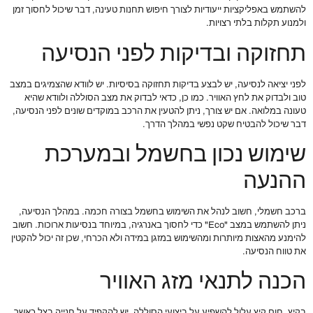
להשתמש באפליקציות ייעודיות לצורך חיפוש תחנות טעינה, דבר שיכול לחסוך זמן
ולמנוע תקלות בלתי רצויות.
תחזוקה ובדיקות לפני הנסיעה
לפני יציאה לנסיעה, יש לבצע בדיקות תחזוקה בסיסיות. יש לוודא שהצמיגים במצב
טוב ולבדוק את לחץ האוויר. כמו כן, כדאי לבדוק את מצב הסוללה ולוודא שהיא
טעונה במלואה. אם יש צורך, ניתן להטעין את הרכב במוקדים שונים לפני הנסיעה,
דבר שיכול להבטיח שקט נפשי במהלך הדרך.
שימוש נכון בחשמל ובמערכת
ההנעה
ברכב חשמלי, חשוב לנהל את השימוש בחשמל בצורה חכמה. במהלך הנסיעה,
ניתן להשתמש במצב "Eco" כדי לחסוך באנרגיה, במיוחד בנסיעות ארוכות. חשוב
להימנע מהאצות מיותרות ומהשימוש במזגן במידה ולא הכרחי, שכן זה יכול להקטין
את טווח הנסיעה.
הכנה לתנאי מזג האוויר
בקיץ, חום קיץ עלול להשפיע על ביצועי הסוללה. יש להקפיד על חנייה בצל כאשר