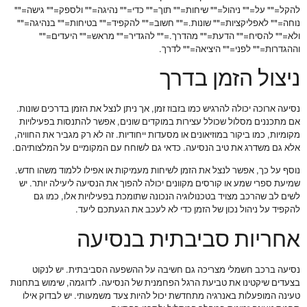
להקל="" על="" ניהול="" שיחות="" תוך="" כדי="" נהיגה="" ולספק="" גישה=""
נוחה="" לאפליקציות="" שונות.="" חשוב="" להקפיד="" בטיחות="" בנהיגה=""
ולא="" להסיח="" הדעת="" מהדרך.="" להגדיר="" מראש="" היעדים=""
וההגדרות="" לפני="" היציאה="" לדרך.
ניצול הזמן בדרך
נסיעה ארוכה יכולה להרגיש כמו בזבוז זמן, אך ניתן לנצל את הזמן בדרכים שונות.
אם מתכננים מסלול שכולל עצירות במוקדים שונים, אפשר להתנסות בפעילויות
מקומיות, כמו ביקור במוזיאונים או מסעדות ייחודיות. זה לא רק מגביר את החוויה,
אלא גם משדרג את טיב הנסיעה. כדאי גם לשוחח עם המקומיים על המלצותיהם.
נוסף על כך, אפשר לנצל את הזמן לשיחות מעמיקות או אפילו ללמוד משהו חדש.
שמיעת ספרי שמע או קורסים מקוונים יכולה להפוך את הנסיעה ליעילה יותר. יש
לשים לב שהרכב מצויד בטכנולוגיה הנכונה שתומכת בפעילויות אלו, כמו גם
להקפיד על ניהול נכון של הזמן כדי לא לעכב את הגעתכם ליעד.
אחריות סביבתית בנסיעה
נסיעה ברכב חשמלי מצריכה גם חשיבה על ההשפעה הסביבתית. יש לנקוט
בצעדים שיקטינו את טביעת הרגל הפחמנית של הנסיעה. לדוגמה, שימוש בתחנות
טעינה המופעלות באנרגיה מתחדשת יכול להיות צעד משמעותי. יש לבדוק אילו