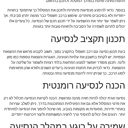
תחנות טעינה זמינות במהלך המסלול ולתכנן בהתאם.
בנוסף, כדאי להימנע מנסיעות מיותרות ולתכנן את המסלול כך שיתמקד בחוויות
ייחודיות ולא בסיבובים מיותרים. שימוש ברכב חשמלי כבר מהווה יתרון סביבתי, אך
ניתן לשפר עוד יותר את ההשפעה על ידי תכנון חכם של הנסיעה. כל צעדים אלו
יכולים לתרום לשמירה על הסביבה ולחוויות טובות יותר בזוגיות.
תכנון תקציב לנסיעה
בעת תכנון נסיעה עם רכב חשמלי בתקציב נמוך, חשוב לקבוע מראש את ההוצאות
הצפויות. יש לקחת בחשבון את עלויות הטעינה, האגרות והוצאות נוספות כמו מזון
ולינה. תכנון מסודר יאפשר למנוע הפתעות בלתי רצויות ולשמור על שליטה על
ההוצאות. כדאי לבדוק את תחנות הטעינה ביעדים השונים ולוודא שהן מתאימות
לסוג הרכב, כך שניתן יהיה ליהנות מנסיעה נוחה ובטוחה.
הכנה לנסיעה רומנטית
נסיעה זוגית יכולה להיות חוויה מהנה ומרגשת. הכנה לקראת הנסיעה תכלול לא רק
את פרטי המסלול אלא גם את הפעילויות המתוכננות בדרך. ניתן לשלב עצירות
באתרי תיירות, מסעדות או מקומות בטבע, מה שיכול להפוך את הנסיעה למיוחדת
יותר. רגעים אלו יכולים להוסיף ערך לחוויה המשותפת וליצור זיכרונות ייחודיים.
שמירה על רוגע במהלך הנסיעה