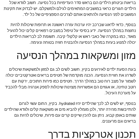
בריאות וביטחון הילדים הם בראש סדר העדיפויות בכל נסיעה. חשוב לוודא שכל
הילדים חגורים כראוי במושבים המתאימים לגילם ולמשקלם. יש לבדוק את תקינות
המושבים לפני הנסיעה ולהתאים אותם לצרכים הספציפיים של כל ילד.
בנוסף, כדאי לדאוג שברכב יהיו ערכות עזרה ראשונה או תרופות שיכולות להיות
נחוצות במהלך הנסיעה. ידע בסיסי על טיפול במצבים רפואיים קלים יכול להועיל
מאוד, כמו במקרה של כאבי ראש או קלקולי קיבה. תשומת לב לבריאות הילדים
יכולה למנוע בעיות במהלך הנסיעה ולהבטיח חוויה בטוחה ונעימה.
מזון ומשקאות במהלך הנסיעה
בעת הסעת ילדים לאירועים בקיץ, חשוב לשים לב גם למזון ולמשקאות שיכולים
לשדרג את חוויית הנסיעה. הכנה מוקדמת של חטיפים בריאים ואטרקטיביים יכולה
לשמור על מצב רוח טוב במהלך הדרך. חטיפים כמו פירות חתוכים, ירקות עם
רוטב טחינה, או אגוזים הם אפשרויות מצוינות שיכולות לספק אנרגיה מבלי להכביד
על מערכת העיכול.
בנוסף, יש לשים לב לכך שהילדים יהיו hydrated. בקיץ, החום עשוי לגרום
להתייבשות מהירה יותר, ולכן מומלץ להביא מים או משקאות קלים ולוודא שהילדים
שותים באופן קבוע. ניתן גם להכין שייקים קרים עם פירות, שיכולים להיות גם
בריאים וגם מרעננים.
תכנון אטרקציות בדרך