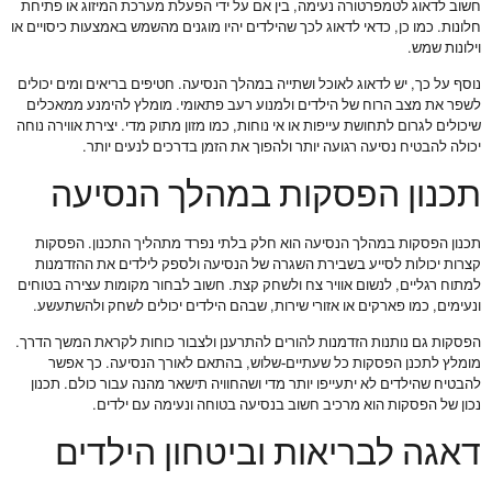
חשוב לדאוג לטמפרטורה נעימה, בין אם על ידי הפעלת מערכת המיזוג או פתיחת
חלונות. כמו כן, כדאי לדאוג לכך שהילדים יהיו מוגנים מהשמש באמצעות כיסויים או
וילונות שמש.
נוסף על כך, יש לדאוג לאוכל ושתייה במהלך הנסיעה. חטיפים בריאים ומים יכולים
לשפר את מצב הרוח של הילדים ולמנוע רעב פתאומי. מומלץ להימנע ממאכלים
שיכולים לגרום לתחושת עייפות או אי נוחות, כמו מזון מתוק מדי. יצירת אווירה נוחה
יכולה להבטיח נסיעה רגועה יותר ולהפוך את הזמן בדרכים לנעים יותר.
תכנון הפסקות במהלך הנסיעה
תכנון הפסקות במהלך הנסיעה הוא חלק בלתי נפרד מתהליך התכנון. הפסקות
קצרות יכולות לסייע בשבירת השגרה של הנסיעה ולספק לילדים את ההזדמנות
למתוח רגליים, לנשום אוויר צח ולשחק קצת. חשוב לבחור מקומות עצירה בטוחים
ונעימים, כמו פארקים או אזורי שירות, שבהם הילדים יכולים לשחק ולהשתעשע.
הפסקות גם נותנות הזדמנות להורים להתרענן ולצבור כוחות לקראת המשך הדרך.
מומלץ לתכנן הפסקות כל שעתיים-שלוש, בהתאם לאורך הנסיעה. כך אפשר
להבטיח שהילדים לא יתעייפו יותר מדי ושהחוויה תישאר מהנה עבור כולם. תכנון
נכון של הפסקות הוא מרכיב חשוב בנסיעה בטוחה ונעימה עם ילדים.
דאגה לבריאות וביטחון הילדים