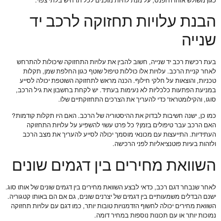
כגון משולש אזהרה ופנס, על מנת להיות מוכנים לכל תרחיש בלתי צפוי.
הבנת עלויות תחזוקה לרכב יד
שנייה
בעת רכישת רכב יד שנייה, חשוב להבין את עלויות התחזוקה שיכולות להתרחש
לאחר קניית הרכב. עלויות אלו כוללות טיפול שוטף כגון החלפת שמן, תקלות
טכניות, והוצאות על חלקי חילוף. הכנה מראש לתחזוקה השוטפת יכולה לסייע
במניעת הפתעות כלכליות לא נעימות בעתיד. יש לקחת בחשבון את גיל הרכב,
סוגו, והקילומטראז' כדי להעריך את הצרכים התחזוקתיים שלו.
כמו כן, ישנה חשיבות לבדוק את ההיסטוריה של הרכב. האם היו תקלות קודמות?
האם הרכב עבר טיפולים בזמן? כל פרט עשוי להשפיע על עלויות התחזוקה
העתידיות. התייעצות עם מכונאי מוסמך יכולה לסייע להעריך את מצב הרכב
ולזהות בעיות פוטנציאליות לפני הרכישה.
השוואת מחירים בין דגמים שונים
לאחר שנבחר דגם רכב, כדאי לבצע השוואת מחירים בין דגמים שונים של אותו סוג.
ישנם הבדלים משמעותיים בין דגמים של יצרנים שונים, גם אם הם באותו קטגוריה.
השוואת מחירים יכולה לחשוף הזדמנויות טובות יותר, כמו דגם עם עלויות תחזוקה
נמוכות יותר או עם תכונות נוספות במחיר דומה.