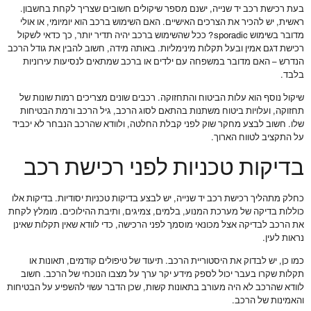
בעת רכישת רכב יד שנייה, ישנם מספר שיקולים חשובים שצריך לקחת בחשבון.
ראשית, יש להכיר את הצרכים האישיים. האם השימוש ברכב הוא יומיומי, או אולי
מדובר בשימוש sporadic? ככל שהשימוש ברכב יהיה תדיר יותר, כך כדאי לשקול
רכישת דגם אמין ובעל תקלות מינימליות. באותה מידה, חשוב להבין את גודל הרכב
הנדרש – האם מדובר במשפחה עם ילדים או ברכב שמתאים לנסיעות עירוניות
בלבד.
שיקול נוסף הוא עלות הביטוח והתחזוקה. רכבים שונים מצריכים רמות שונות של
תחזוקה, ועלויות ביטוח משתנות בהתאם לסוג הרכב, גיל הרכב ורמת הבטיחות
שלו. חשוב לבצע מחקר שוק לפני קבלת החלטה, ולוודא שהרכב הנבחר לא יכביד
על התקציב לטווח הארוך.
בדיקות טכניות לפני רכישת רכב
כחלק מתהליך רכישת רכב יד שנייה, יש לבצע בדיקות טכניות יסודיות. בדיקות אלו
כוללות בדיקה של מערכת המנוע, בלמים, צמיגים, ותיבת ההילוכים. מומלץ לקחת
את הרכב לבדיקה אצל מכונאי מוסמך לפני הרכישה, כדי לוודא שאין תקלות שאינן
נראות לעין.
כמו כן, יש לבדוק את היסטוריית הרכב. תיעוד של טיפולים קודמים, תאונות או
תקלות שקרו בעבר יכול לספק מידע יקר ערך על מצבו הנוכחי של הרכב. חשוב
לוודא שהרכב לא היה מעורב בתאונות קשות, שכן הדבר עשוי להשפיע על הבטיחות
והאמינות של הרכב.