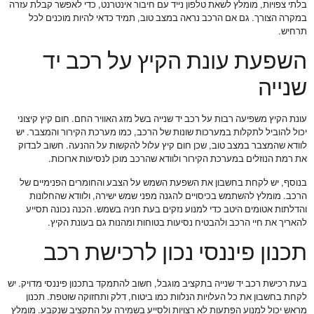
בלתי צפויות, מומלץ לשאת טלפון נייד עם חיבור אינטרנט, כדי לאפשר קבלת עזרה
במקרה הצורך. גם אם הרכב נראה במצב טוב, תמיד כדאי להיות מוכנים לכל
תרחיש.
השפעת עונת הקיץ על רכב יד
שנייה
עונת הקיץ משפיעה רבות על רכב יד שנייה בשל מזג האוויר החם. חום קיץ קיצוני
יכול להוביל לתקלות במערכות שונות של הרכב, כמו מערכת הקירור והמצבר. יש
לוודא שהמצבר במצב טוב, שכן חום קיץ עלול להקשות על ההנעה. חשוב לבדוק
את רמת הנוזלים במערכת הקירור ולוודא שהרכב מוכן לנסיעות ארוכות.
בנוסף, יש לקחת בחשבון את השפעת השמש על הצבע והחומרים הפנימיים של
הרכב. מומלץ להשתמש בכיסויים להגנה מפני שמש ישירה, ולוודא שהחלונות
והדלתות אטומים היטב כדי למנוע נזקים בעת חניה בשמש. הכנה נכונה תסייע
להאריך את חיי הרכב ולהבטיח נסיעות בטוחות ומהנות גם בעונת הקיץ.
תכנון פיננסי נכון לרכישת רכב
בעת רכישת רכב יד שנייה בתקציב מוגבל, חשוב להתמקד בתכנון פיננסי מדויק. יש
לקחת בחשבון את כל העלויות הנלוות כמו ביטוח, דלק ותחזוקה שוטפת. תכנון
מראש יכול למנוע הפתעות לא רצויות ולסייע בשמירה על התקציב שנקבע. מומלץ