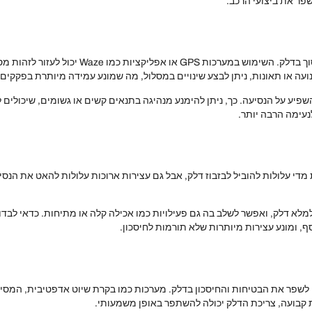
שפר את ביצועי הרכב.
מערכות ניווט מתקדמות יכולות לשפר את חווית הנסיע
 או תאונות, ניתן לבצע שינויים במסלול, מה שמונע עמידה מיותרת בפקקים.
 להשפיע על הנסיעה. כך, ניתן להימנע מנהיגה בתנאים קשים או גשומים, שיכולי
נעימה הרבה יותר.
 מדי עלולות להוביל לבזבוז דלק, אבל גם עצירות ארוכות עלולות להאט את הנסיע
מלא דלק, ואפשר לשלב בה גם פעילויות כמו אכילה קלה או מתיחות. כדאי לבד
ף, ומונע עצירות מיותרות שלא תורמות לחיסכון.
תן לשפר את הבטיחות והחיסכון בדלק. מערכות כמו בקרת שיוט אדפטיבית, המסי
 קבועה, צריכת הדלק יכולה להשתפר באופן משמעותי.