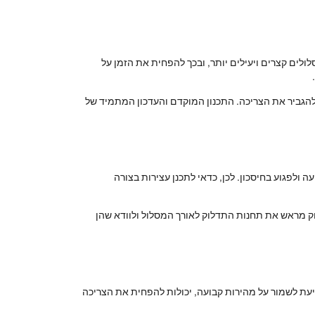
ה ולחסוך בדלק. השימוש במערכות GPS או אפליקציות כמו Waze יכול לעזור לזהות מסלולים קצרים ויעילים יותר, ובכך להפחית את הזמן על
ם להגביר את הצריכה. התכנון המוקדם והעדכון המתמיד של
ה ולפגוע בחיסכון. לכן, כדאי לתכנן עצירות בצורה
וק מראש את תחנות התדלוק לאורך המסלול ולוודא שהן
יעת לשמור על מהירות קבועה, יכולות להפחית את הצריכה