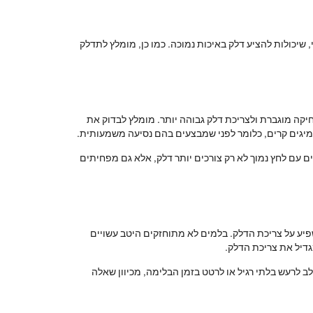
 שיכולות להציע דלק באיכות נמוכה. כמו כן, מומלץ לתדלק
קה מוגברת ולצריכת דלק גבוהה יותר. מומלץ לבדוק את
מיגים קרים, כלומר לפני שמבצעים בהם נסיעה משמעותית.
האוויר הנכון, יש לעקוב אחרי ההמלצות של יצרן הרכב. המידע הזה בדרך כלל נמצא בספר הרכב ובדלת driver's side. צמיגים עם לחץ נמוך לא רק צורכים יותר דלק, אלא גם מפחיתים
ע על צריכת הדלק. בלמים לא מתוחזקים היטב עשויים
גדיל את צריכת הדלק.
ב לרעש בלתי רגיל או לרטט בזמן הבלימה, מכיוון שאלה