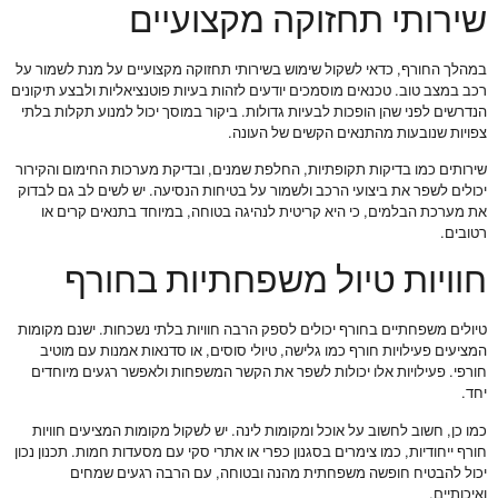
שירותי תחזוקה מקצועיים
במהלך החורף, כדאי לשקול שימוש בשירותי תחזוקה מקצועיים על מנת לשמור על
רכב במצב טוב. טכנאים מוסמכים יודעים לזהות בעיות פוטנציאליות ולבצע תיקונים
הנדרשים לפני שהן הופכות לבעיות גדולות. ביקור במוסך יכול למנוע תקלות בלתי
צפויות שנובעות מהתנאים הקשים של העונה.
שירותים כמו בדיקות תקופתיות, החלפת שמנים, ובדיקת מערכות החימום והקירור
יכולים לשפר את ביצועי הרכב ולשמור על בטיחות הנסיעה. יש לשים לב גם לבדוק
את מערכת הבלמים, כי היא קריטית לנהיגה בטוחה, במיוחד בתנאים קרים או
רטובים.
חוויות טיול משפחתיות בחורף
טיולים משפחתיים בחורף יכולים לספק הרבה חוויות בלתי נשכחות. ישנם מקומות
המציעים פעילויות חורף כמו גלישה, טיולי סוסים, או סדנאות אמנות עם מוטיב
חורפי. פעילויות אלו יכולות לשפר את הקשר המשפחות ולאפשר רגעים מיוחדים
יחד.
כמו כן, חשוב לחשוב על אוכל ומקומות לינה. יש לשקול מקומות המציעים חוויות
חורף ייחודיות, כמו צימרים בסגנון כפרי או אתרי סקי עם מסעדות חמות. תכנון נכון
יכול להבטיח חופשה משפחתית מהנה ובטוחה, עם הרבה רגעים שמחים
ואיכותיים.