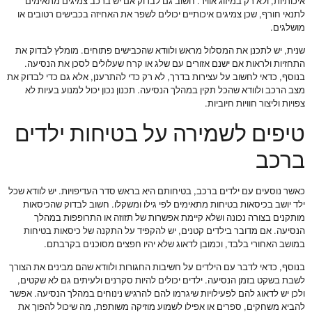
איכותיות, ולא רק במיזוג אוויר. חשוב גם לבדוק אם יש ברכב צמיגים מתאימים
לתנאי חורף, שכן צמיגים איכותיים יכולים לשפר את האחיזה בכבישים רטובים או
מושלגים.
שנית, יש לתכנן את המסלול מראש ולוודא שהכבישים פתוחים. מומלץ לבדוק את
התחזיות ולראות אם ישנם אזורים עם שלג או קרח שעלולים לסכן את הנסיעה.
בנוסף, כדאי לחשוב על עצירות בדרך, לא רק כדי להתרענן, אלא גם כדי לבדוק את
מצב הרכב ולוודא שהכל תקין במהלך הנסיעה. תכנון נכון יכול למנוע בעיות לא
צפויות וליצור חוויות חיוביות.
טיפים לשמירה על בטיחות ילדים
ברכב
כאשר נוסעים עם ילדים ברכב, בטיחותם היא בראש סדר העדיפויות. יש לוודא שכל
ילד יושב בכיסאות בטיחות מתאימים לפי גילו ומשקלו. חשוב לבדוק שהכיסאות
מותקנים בצורה נכונה ושלא קיימת אפשרות של תזוזה או התרופפות במהלך
הנסיעה. אם מדובר בילדים קטנים, יש להקפיד על התקנה של כיסאות בטיחות
במושב האחורי בלבד, וכמובן לדאוג שלא יהיו חפצים מסוכנים בקרבתם.
בנוסף, כדאי לדבר עם הילדים על חשיבות החגורות ולוודא שהם מבינים את הצורך
לשבת בשקט בזמן הנסיעה. ילדים יכולים להיות סקרנים ולעיתים גם לא שקטים,
ולכן יש לדאוג להם לפעילויות שיגרמו להם להרגיש נינוחים במהלך הנסיעה. אפשר
להביא משחקים, ספרים או אפילו לשמוע מוזיקה משותפת, מה שיכול להפוך את