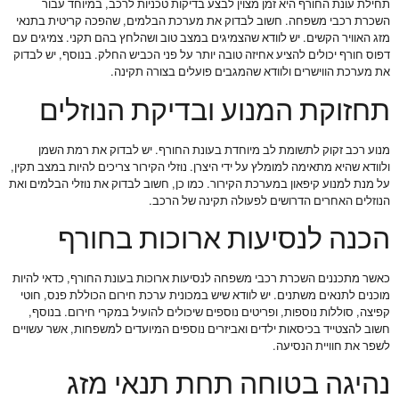
תחילת עונת החורף היא זמן מצוין לבצע בדיקות טכניות לרכב, במיוחד עבור
השכרת רכבי משפחה. חשוב לבדוק את מערכת הבלמים, שהפכה קריטית בתנאי
מזג האוויר הקשים. יש לוודא שהצמיגים במצב טוב ושהלחץ בהם תקני. צמיגים עם
דפוס חורף יכולים להציע אחיזה טובה יותר על פני הכביש החלק. בנוסף, יש לבדוק
את מערכת הווישרים ולוודא שהמגבים פועלים בצורה תקינה.
תחזוקת המנוע ובדיקת הנוזלים
מנוע רכב זקוק לתשומת לב מיוחדת בעונת החורף. יש לבדוק את רמת השמן
ולוודא שהיא מתאימה למומלץ על ידי היצרן. נוזלי הקירור צריכים להיות במצב תקין,
על מנת למנוע קיפאון במערכת הקירור. כמו כן, חשוב לבדוק את נוזלי הבלמים ואת
הנוזלים האחרים הדרושים לפעולה תקינה של הרכב.
הכנה לנסיעות ארוכות בחורף
כאשר מתכננים השכרת רכבי משפחה לנסיעות ארוכות בעונת החורף, כדאי להיות
מוכנים לתנאים משתנים. יש לוודא שיש במכונית ערכת חירום הכוללת פנס, חוטי
קפיצה, סוללות נוספות, ופריטים נוספים שיכולים להועיל במקרי חירום. בנוסף,
חשוב להצטייד בכיסאות ילדים ואביזרים נוספים המיועדים למשפחות, אשר עשויים
לשפר את חוויית הנסיעה.
נהיגה בטוחה תחת תנאי מזג