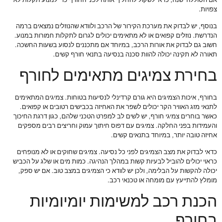
אם הסוללה ישנה, כדאי לשקול להחליף אותה לפני החורף כדי למנוע תקלות לא
צפויות.
בנוסף, יש לבדוק את מערכת הקירור של הרכב ולוודא שהנוזלים נמצאים ברמה
הנדרשת. נוזלים קפואים או לא מתאימים יכולים לגרום לתקלות חמורות במנוע.
חשוב גם לבדוק את אורות הרכב, במיוחד אם מתכננים לנסוע בשעות החשכה.
תאורה לא תקינה יכולה להוות סכנה בנסיעה בתנאי חורף קשים.
בחירת צמיגים מתאימים לחורף
בחורף, איכות הצמיגים היא גורם קרדינלי לנסיעות בטוחות. צמיגים המתאימים
לתנאי מזג האוויר הקר יכולים לשפר את האחיזה בכבישים רטובים או קפואים.
כאשר בוחרים צמיגי חורף, יש לשים לב למפרט הטכני שלהם, כגון דרגת החיכוך
והעמידות בפני החלקה. צמיגים עם דפוס חיתוך עמוק וחריצים רבים מספקים
אחיזה טובה יותר, במיוחד בתנאים קשים.
כדאי לבדוק את מצב הצמיגים לפני כל נסיעה. צמיגים שחוקים או לא מנופחים
כראוי יכולים להוביל לבעיות קשות במהלך הנהיגה. כמות מים או שלג על הכביש
יכולה להקשות על הבלימה, ולכן יש לוודא כי הצמיגים במצב טוב. אם יש ספק,
מומלץ להתייעץ עם מומחה או טכנאי רכב.
הכנת רכב למשימות יומיומיות
בחורף