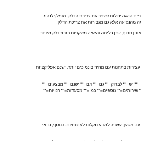
ניית ההגה יכולות לשפר את צריכת הדלק. מומלץ לנהוג
באופן תכוף, שכן בלימה והאצה משקפות בזבוז דלק מיותר.
עצירות בתחנות עם מחירים נמוכים יותר. ישנם אפליקציות
="" יש="" לבדוק="" גם="" אם="" ישנם="" מבצעים=""
 שירותים="" נוספים="" כמו="" מסעדות="" חנויות=""
ד עם מטען, עשויה למנוע תקלות לא צפויות. בנוסף, כדאי