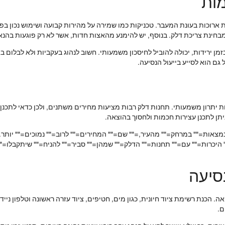
מות
ת ארוכות בעונת המעבר. טכניקות כמו שמירה על מהירות קבועה ושימוש נכון בפ
בזמן ירידות, יכולה להוביל לחיסכון משמעותי. חשוב לנהוג בעקביות ולא לבלום 
גם הוא לסייע בייעול הנסיעה.
ת יתרון משמעותי. תחנות דלק רבות מציעות מחירים משתנים, ולכן כדאי לתכנן 
תן לתכנן עצירות חכמות ולחסוך בהוצאה.
הנמצאות="" במרחק="" מהעיר,="" שם="" המחירים="" לרוב="" נמוכים="" יותר.
 היכרות="" עם="" תחנות="" הדלק="" שמהן="" סביר="" להניח="" שיתקבלו=""
סיעה
ה. הכנת רשימת ציוד חיונית, כגון מים, חטיפים, ציוד עזרה ראשונה וטלפון ניי
ם.