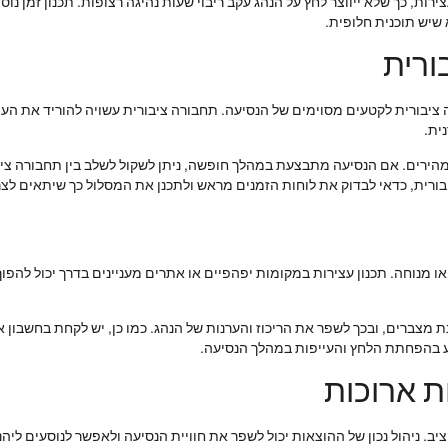
צירות, כך שלא ייווצר לחץ על הנהג עקב ריבוי שעות נהיגה רצופות. תכנון זמן נ
א שיש תוכנית חלופית.
ורית
יבורית לקטעים מסוימים של הנסיעה. תחבורה ציבורית עשויה להוריד את העומ
ית.
 ומהירים. אם הנסיעה מתבצעת במהלך חופשה, ניתן לשקול לשלב בין תחבורה צי
רית, כדאי לבדוק את לוחות הזמנים מראש ולתכנן את המסלול כך שיתאים לצר
או מנוחה. תכנון עצירות במקומות יפהפיים או אתרים מעניינים בדרך יכול להפו
נת מצברים, ובכך לשפר את הריכוז והערנות של הנהג. כמו כן, יש לקחת בחשב
סייע בהפחתת הלחץ והעייפות במהלך הנסיעה.
ת ארוכות
יב. ניהול נכון של ההוצאות יכול לשפר את חוויית הנסיעה ולאפשר לנוסעים לי