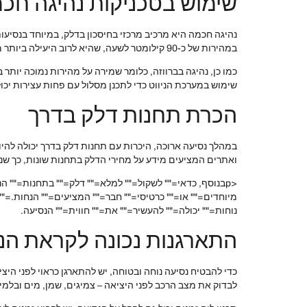
שימוש בטכניקות נהיגה חכ
נהיגה חכמה היא מרכיב מרכזי בחיסכון בדלק, במיוחד בנסיעו
במהירות של כ-90 קילומטר לשעה, שהיא לרוב היעילה ביותר מבחינת צריכת דלק. בנוסף, יש להימנע מהאצות חדות, אשר לא רק פוגעות בהנאה מהנסיעה אלא גם מגבירות את צריכת הדלק.
כמו כן, נהיגה בברווזה, כלומר שמירה על מהירות נמוכה יותר 
שימוש במערכת הניווט כדי לתכנן מסלול עם פחות עצירות יכול 
הכרת תחנות דלק בדרך
במהלך נסיעה ארוכה, היכרות עם תחנות דלק בדרך יכולה להיו
ואתרים המציעים מידע על מחירי הדלק בתחנות שונות, כך שני
<pבנוסף, כדאי="" לשקול="" למלא="" דלק="" בתחנות="" 
מיוחדים="" או="" כרטיסי="" חבר="" המציעים="" הנחות.=""
נוחות="" יכולה="" להעשיר="" את="" חווית="" הנסיעה.
התארגנות נכונה לקראת הנ
כדי להבטיח נסיעה נוחה ובטוחה, יש להתארגן כראוי לפני היציא
לבדוק את מצב הרכב לפני היציאה – צמיגים, שמן, מים ובלמי