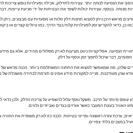
הפוך את הנסיעה לנוחה יותר. עצירות לתדלוק, אכילה ופעילויות נופש צריכות 
ות מנוחה. בנוסף, עצירות יכולות לשפר את הבטיחות על ידי מניעת עייפות, דב
יודעים מראש היכן ניתן למצוא תחנות דלק זולות או מסעדות עם מבצעים, ניתן 
 כן, כדאי להקדיש זמן לפעילויות קלות בצד הדרך, כמו טיולים קצרים או ביקו
חוויית הנסיעה. אפליקציות ניווט מציעות לא רק מסלולים מהירים, אלא גם מידע 
סומים, דבר שיכול לחסוך זמן וכסף על דלק.
ירים שלהן, מה שמאפשר למצוא את התחנה המשתלמת ביותר. הכנה מראש של מס
לוודא שהן מעודכנות. פנייה למקורות מידע אמינים תורמת לבחירה מושכלת של מ
 עומס מיותר על הרכב. משקל נוסף עלול להשפיע על צריכת הדלק, ולכן כדאי 
 האוויר בעונת המעבר כאשר אורזים בגדים ואביזרים נלווים.
בריאים, ערכת עזרה ראשונה ופריטי בטיחות. הכנה כזו לא רק משפרת את החווי
ועיל במצבים בלתי צפויים.