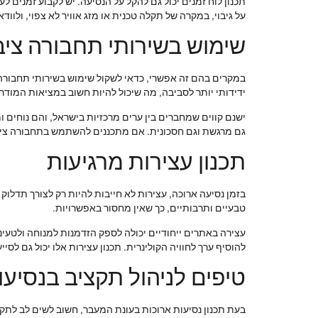
תכנון לוח זמנים יכול גם להקל על הנסיעה. יש לקבוע זמנים לע
על גיבוי, במקרה של תקלה טכנית או מזג אוויר לא צפוי, ולווד
שימוש בשירותי תחבורה ציב
במקרים בהם זה אפשרי, כדאי לשקול שימוש בשירותי תחבורה צ
ידידותי יותר לסביבה, מה שיכול להיות חשוב במציאות המודרנ
ישנם קווים שמחברים בין ערים מרכזיות בישראל, והם נוחים
גם מרגשת וגם חסכונית. אם מתכננים להשתמש בתחבורה ציבו
תכנון עצירות מרגיעות
בזמן נסיעה ארוכה, עצירות לא חייבות להיות רק לצורך תדלוק 
טבעיים ותרבותיים, כך שאין מחסור באפשרויות.
עצירה באתרים ייחודיים יכולה לספק הזדמנות למנוחה ולטעי
להוסיף ערך לחוויה הקולינרית. תכנון עצירות אלו יכול גם ל
טיפים לניהול תקציב בנסיעו
בעת תכנון נסיעות ארוכות בעונת המעבר, חשוב לשים לב לתקצ