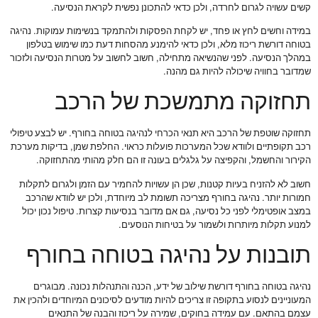
קשים עשויה לגרום לחרדה, ולכן כדאי להתכונן נפשית לקראת הנסיעה.
במידה וחשים לחץ או פחד, יש לקחת הפסקות ולהתמקד בנשימות עמוקות. נהיגה
בטוחה דורשת ריכוז מלא, ולכן כדאי להימנע מהסחות דעת כמו שימוש בטלפון
במהלך הנסיעה. לפני שהנשיאה מתחילה, חשוב לחשוב על מטרות הנסיעה ולזכור
שמדובר בחוויה שיכולה להיות גם מהנה.
תחזוקה מתמשכת של הרכב
תחזוקה שוטפת של הרכב היא תנאי הכרחי לנהיגה בטוחה בחורף. יש לבצע טיפולי
רכב תקופתיים ולוודא שכל המערכות פועלות כראוי. החלפת שמן, בדיקות מערכת
הקירור והחשמל, והקפיצה על גלגלים בעונה זו הם חלק מהותי מהתחזוקה.
חשוב לא להזניח בעיות קטנות, שכן הן עשויות להחמיר עם הזמן ולגרום לתקלות
חמורות יותר. נהיגה בחורף מצריכה תשומת לב מיוחדת, ולכן יש לוודא שהרכב
במצב אופטימלי לפני כל נסיעה, גם אם מדובר בנסיעות קצרות. טיפול נכון יכול
למנוע תקלות מיותרות ולשמור על בטיחות הנוסעים.
תובנות על נהיגה בטוחה בחורף
נהיגה בטוחה בחורף דורשת שילוב של ידע, הכנה והתנהלות נכונה. מבוגרים
המעוניינים לנסוע בתקופה זו צריכים להיות מודעים לסיכונים המיוחדים ולהכין את
עצמם בהתאם. עם עמידה בחוקים, שמירה על ריכוז והבנה של התנאים