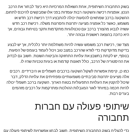
בשוק התחבורה השיתופית, אחת השאלות המרכזיות היא כיצד לבחור את הרכב
הנכון. אופציות רכישה והשקעה רבות עומדות בפני אלו שמבקשים להיכנס לתחום.
ההשקעה ברכב שמתאים להסעות יכולה להתבצע דרך רכישת רכב חדש או
משומש, כאשר כל אופציה מציעה יתרונות וחסרונות משלה. רכישת רכב חדש
עשויה לנבוע מהצורך ברכב עם טכנולוגיות מתקדמות ותקני בטיחות גבוהים, אך
היא כרוכה בהוצאה ראשונית גבוהה יותר.
מצד שני, רכישת רכב משומש עשויה להיות משתלמת יותר כלכלית, אך יש לבצע
בדיקות מדוקדקות כדי לוודא שהרכב במצב טוב ויכול לעמוד בעומס של הסעות.
בנוסף, יש לקחת בחשבון את עלויות התחזוקה והביטוח השונות. חשוב גם לבדוק
את ההיסטוריה של הרכב, כולל תאונות קודמות או בעיות טכניות שהיו לו.
כמו כן, קיימת אפשרות לשקול השקעה ברכבים חשמליים או היברידיים. רכבים
אלה מציעים יתרונות סביבתיים משמעותיים ומפחיתים את עלויות הדלק, דבר
שיכול להקטין את העלויות התפעוליות בטווח הארוך. השקעה ברכב חשמלי יכולה
להיות חכמה במיוחד לאור המגבלות ההולכות ומתרקמות על רכבים מזהמים
בערים רבות.
שיתופי פעולה עם חברות
תחבורה
כדי להצליח בשוק התחבורה השיתופית, חשוב לבחון אפשרויות לשיתופי פעולה עם