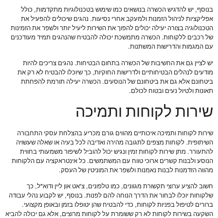
בנוסף, יש להדגיש הכשרה בנושאים כמו שימוש בטכנולוגיות מתקדמות, כולל
אפליקציות לניהול הזמנות ולמעקב אחרי נסיעות. נהגים שיכולים להפעיל את
הטכנולוגיה בצורה יעילה יכולים להפוך את השירות ליעיל יותר ולשפר את הזמינות
של רכבים ללקוחות. הכשרה מתמשכת יכולה להבטיח שהנהגים תמיד מעודכנים
עם המגמות והדרישות המשתנות.
יש לציין גם את החשיבות של הכשרה בתחום הבטיחות. נהגים צריכים להיות
מודעים לנהלים הבטיחותיים ולדרישות החוקיות, כך שיוכלו להבטיח לא רק את
ביטחונם אלא גם את ביטחונם של הנוסעים. הכשרה יעילה תורמת להפחתת
תאונות ולטיול נעים ובטוח לכולם.
שירות לקוחות ותמיכה
שירות לקוחות ותמיכה איכותיים מהווים גורם מכריע בהצלחת עסקי התחבורה
השיתופית. לקוחות מצפים לתגובה מהירה ואדיבה לכל בעיה או שאלה שעשויה
להתעורר. מתן שירות לקוחות זמין ונגיש יכול להוביל לשיפור משמעותי בחווית
הנוסע ולבנות קשרים ארוכי טווח עם המשתמשים. כל אינטראקציה עם הלקוחות
מהווה הזדמנות לבנות נאמנות ולשפר את המוניטין של העסק.
חשוב להציע ערוצי תקשורת מגוונים, כמו טלפונים, צ'אט און ליין ודוא"ל, כך
שלקוחות יוכלו לבחור את הדרך הנוחה להם לפנות. בנוסף, יש לקבוע נהלי עבודה
ברורים לטיפול בפניות לקוחות, כדי להבטיח שהן יטופלו בזמן ובאופן מקצועי.
השקעה בשירות לקוחות לא רק ששומרת על לקוחות מרוצים, אלא גם יכולה להביא