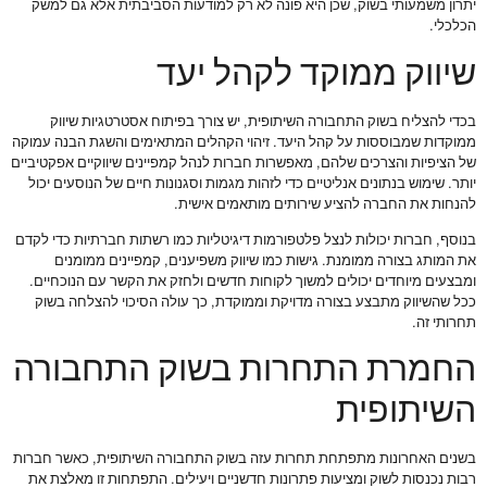
יתרון משמעותי בשוק, שכן היא פונה לא רק למודעות הסביבתית אלא גם למשק
הכלכלי.
שיווק ממוקד לקהל יעד
בכדי להצליח בשוק התחבורה השיתופית, יש צורך בפיתוח אסטרטגיות שיווק
ממוקדות שמבוססות על קהל היעד. זיהוי הקהלים המתאימים והשגת הבנה עמוקה
של הציפיות והצרכים שלהם, מאפשרות חברות לנהל קמפיינים שיווקיים אפקטיביים
יותר. שימוש בנתונים אנליטיים כדי לזהות מגמות וסגנונות חיים של הנוסעים יכול
להנחות את החברה להציע שירותים מותאמים אישית.
בנוסף, חברות יכולות לנצל פלטפורמות דיגיטליות כמו רשתות חברתיות כדי לקדם
את המותג בצורה ממומנת. גישות כמו שיווק משפיענים, קמפיינים ממומנים
ומבצעים מיוחדים יכולים למשוך לקוחות חדשים ולחזק את הקשר עם הנוכחיים.
ככל שהשיווק מתבצע בצורה מדויקת וממוקדת, כך עולה הסיכוי להצלחה בשוק
תחרותי זה.
החמרת התחרות בשוק התחבורה
השיתופית
בשנים האחרונות מתפתחת תחרות עזה בשוק התחבורה השיתופית, כאשר חברות
רבות נכנסות לשוק ומציעות פתרונות חדשניים ויעילים. התפתחות זו מאלצת את