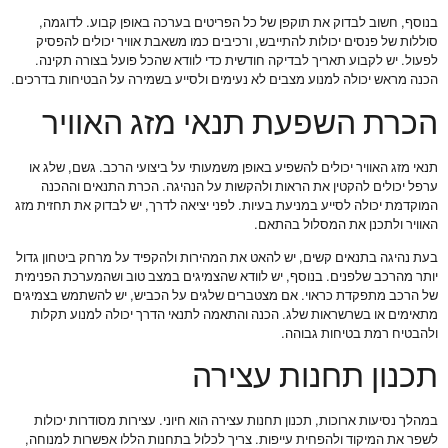
בנוסף, חשוב לבדוק את תוקפן של כל הפריטים בערכה באופן קבוע. לדוגמה,
סוללות של פנסים יכולות להתייבש, ורכיבים כמו משאבת אוויר יכולים להפסיק
לפעול. יש לקבוע תאריך לבדיקה חודשית כדי לוודא שהכל פועל בצורה תקינה.
הכנה מראש יכולה למנוע מצבים לא נעימים ולסייע בשמירה על הבטיחות בדרכים.
הכרת השפעת תנאי מזג האוויר
תנאי מזג האוויר יכולים להשפיע באופן משמעותי על ביצועי הרכב. גשם, שלג או
ערפל יכולים להקטין את הראות ולהקשות על הנהיגה. הכרת התנאים וההכנה
המוקדמת יכולה לסייע במניעת בעיות. לפני יציאה לדרך, יש לבדוק את תחזית מזג
האוויר ולתכנן את המסלול בהתאם.
בעת נהיגה בתנאים קשים, יש להאט את המהירות ולהקפיד על מרחק ביטחון גדול
יותר מהרכב שלפנים. בנוסף, יש לוודא שהצמיגים במצב טוב ושהמערכת הפנימית
של הרכב מתפקדת כראוי. אם מצטברים שלגים על הכביש, יש להשתמש בצמיגים
מתאימים או בשרשראות שלג. הכנה והתאמה לתנאי הדרך יכולה למנוע תקלות
ולהבטיח רמת בטיחות גבוהה.
תכנון תחנות עצירה
במהלך נסיעות ארוכות, תכנון תחנות עצירה הוא חיוני. עצירות מסודרות יכולות
לשפר את המיקוד ולהפחית עייפות. צריך לכלול בתחנות הללו אפשרות למנוחה,