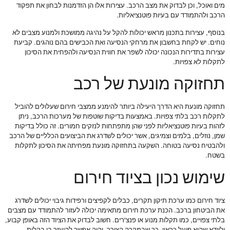
מים ואוכל, וכן לבדוק את מצב הרכב. עצירות אלו הן הזדמנות לבחון את תפקוד
הרכב ולהתמודד עם בעיות פוטנציאליות.
בנוסף, עצירות בתכנון מראש יכולות להקל על נהיגה ממושכת ולמנוע מצבים לא
נוחים. יש לקחת בחשבון את מרחקי הנסיעה ואת הכבישים בהם נוהגים. קביעת
עצירות בתדירות הנכונה יכולה לשפר את חווית הנסיעה ולהפחית את הסיכון
לתקלות לא צפויות.
תחזוקה מונעת של רכב
תחזוקה מונעת היא הדרך היעילה ביותר להימנע ממצבי חירום שעלולים להוביל
לתקלות רכב בלתי צפויות. באמצעות בדיקות שוטפות של מערכות הרכב, ניתן
לזהות בעיות פוטנציאליות לפני שהן מתפתחות לנזקים חמורים. זה כולל בדיקות
שמן, נוזלים, בלמים וצמיגים, אשר יכולים לשדרג את הביצועים הכלליים של הרכב
ולהבטיח נסיעה בטוחה. השקעה בתחזוקה מונעת מפחיתה את הסיכון לתקלות
בשטח.
שימוש נכון בציוד חירום
ציוד חירום כמו ערכת תיקון תקרים, כבלים לקפיצים ורפידות גיבוי יכולים לשדרג
את הביטחון ברכב. הכנת ערכת חירום מתאימה יכולה לעזור להתמודד עם מצבים
בלתי צפויים, כמו תקלות מנוע או פנצ'רים. חשוב לבדוק את הציוד הזה באופן קבוע,
ולוודא שהוא פועל כראוי, כך שבמקרה הצורך, יהיה אפשר להיעזר בו בקלות.