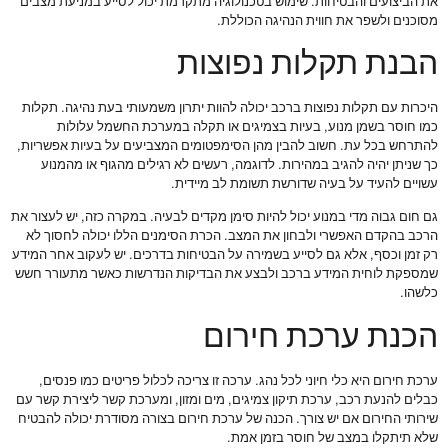
את הביצועים והבטיחות. שימוש בטכנולוגיה מתקדמת יכול לסייע במניעת מצבים
מסוכנים ולשפר את חווית הנהיגה הכוללת.
הבנת תקלות נפוצות
היכרות עם תקלות נפוצות ברכב יכולה להוות יתרון משמעותי בעת נהיגה. תקלות
כמו חוסר בשמן מנוע, בעיות בצמיגים או תקלה במערכת החשמל עלולות
להתרחש בכל עת. חשוב להבין מהן הסימפטומים המצביעים על בעיות אפשריות,
כך שניתן יהיה להגיב במהירות. לדוגמה, רעשים לא רגילים מהגוף או מהמנוע
עשויים להעיד על בעיה שדורשת תשומת לב מיידית.
גם חום גבוה מדי במנוע יכול להיות סימן מקדים לבעיה. במקרה כזה, יש לעצור את
הרכב בהקדם האפשרי ולבחון את המצב. הכרת הסימנים הללו יכולה לחסוך לא
רק זמן וכסף, אלא גם לסייע בשמירה על הבטיחות בדרכים. יש לעקוב אחר המידע
שמספקת לוחית המידע ברכב ולבצע את הבדיקות הנדרשות כאשר מתעורר חשש
כלשהו.
הכנת ערכת חירום
ערכת חירום היא כלי חיוני לכל נהג. ערכה זו צריכה לכלול פריטים כמו פנסים,
כבלים להנעת רכב, ערכת תיקון צמיגים, מים ומזון, ומערכת קשר ליצירת קשר עם
שירותי החירום אם יש צורך. הכנה של ערכת חירום בצורה מסודרת יכולה להבטיח
שלא תיתקלו במצב של חוסר בזמן אמת.