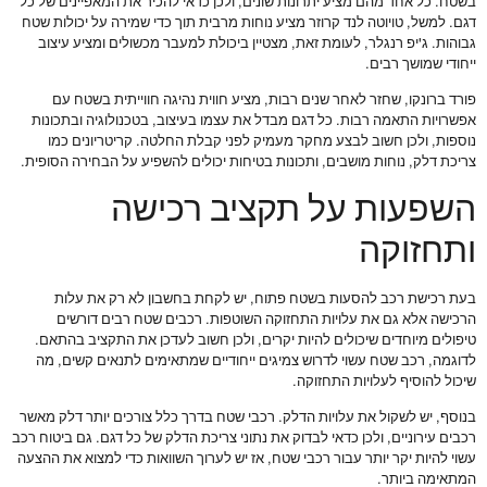
בשטח. כל אחד מהם מציע יתרונות שונים, ולכן כדאי להכיר את המאפיינים של כל
דגם. למשל, טויוטה לנד קרוזר מציע נוחות מרבית תוך כדי שמירה על יכולות שטח
גבוהות. ג'יפ רנגלר, לעומת זאת, מצטיין ביכולת למעבר מכשולים ומציע עיצוב
ייחודי שמושך רבים.
פורד ברונקו, שחזר לאחר שנים רבות, מציע חווית נהיגה חווייתית בשטח עם
אפשרויות התאמה רבות. כל דגם מבדל את עצמו בעיצוב, בטכנולוגיה ובתכונות
נוספות, ולכן חשוב לבצע מחקר מעמיק לפני קבלת החלטה. קריטריונים כמו
צריכת דלק, נוחות מושבים, ותכונות בטיחות יכולים להשפיע על הבחירה הסופית.
השפעות על תקציב רכישה
ותחזוקה
בעת רכישת רכב להסעות בשטח פתוח, יש לקחת בחשבון לא רק את עלות
הרכישה אלא גם את עלויות התחזוקה השוטפות. רכבים שטח רבים דורשים
טיפולים מיוחדים שיכולים להיות יקרים, ולכן חשוב לעדכן את התקציב בהתאם.
לדוגמה, רכב שטח עשוי לדרוש צמיגים ייחודיים שמתאימים לתנאים קשים, מה
שיכול להוסיף לעלויות התחזוקה.
בנוסף, יש לשקול את עלויות הדלק. רכבי שטח בדרך כלל צורכים יותר דלק מאשר
רכבים עירוניים, ולכן כדאי לבדוק את נתוני צריכת הדלק של כל דגם. גם ביטוח רכב
עשוי להיות יקר יותר עבור רכבי שטח, אז יש לערוך השוואות כדי למצוא את ההצעה
המתאימה ביותר.