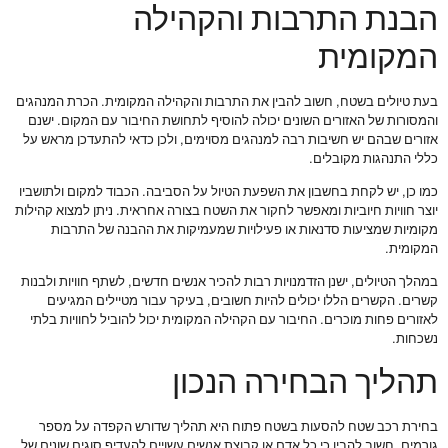
הבנת התרבות והקהילה
המקומית
בעת טיולים בשטח, חשוב להבין את התרבות והקהילה המקומית. הכרת המנהגים
והמסורות של האזורים השונים יכולה להוסיף לתחושת החיבור עם המקום. ישנם
אזורים שבהם יש חשיבות רבה למנהגים מסוימים, ולכן כדאי להתעדכן מראש על
כללי התנהגות מקובלים.
כמו כן, יש לקחת בחשבון את השפעת הטיול על הסביבה. הכבוד למקום ולתושביו
יוצר חוויות חיוביות ומאפשר לחקור את השטח בצורה אחראית. ניתן למצוא קהילות
מקומיות שמציעות סדנאות או פעילויות שמעמיקות את ההבנה של התרבות
המקומית.
במהלך הטיולים, ישנן הזדמנויות רבות להכיר אנשים חדשים, לשתף חוויות ולבנות
קשרים. הקשרים הללו יכולים להיות חשובים, בעיקר עבור מטיילים המגיעים
לאזורים פחות מוכרים. החיבור עם הקהילה המקומית יכול להוביל לחוויות בלתי
נשכחות.
תהליך הבחירה הנכון
בחירת רכב שטח להסעות בשטח פתוח היא תהליך שדורש הקפדה על מספר
גורמים. חשוב להבין כי כל אדם או קבוצת אנשים עשויים להעדיף סוגים שונים של