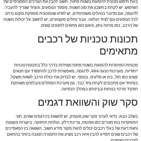
בעת חיפוש מכונית להסעות בשטח פתוח, חשוב להבין את הצרכים הספציפיים של
השימוש. יש לקחת בחשבון את סוג השטח, מספר הנוסעים, והציוד שצריך להעביר.
לדוגמה, אם מדובר בטיולים משפחתיים, יש לוודא שהמכונית מספקת מקום נרחב
לכל הנוסעים וגם לציוד הנלווה. עבור טיולים מקצועיים, יש לחשוב על יכולות השטח
של הרכב, כמו מרווח גחון, והאם הוא מתאים לתנאים קשים.
תכונות טכניות של רכבים
מתאימים
מכוניות המיועדות להסעות בשטח פתוח מצוידות בדרך כלל בתכונות טכניות
ייחודיות. מערכות הנעה 4X4, לדוגמה, מאפשרות לרכב להתמודד עם תנאים
קשים כמו חול, בוץ או סלעים. בנוסף, יש לבדוק את יכולת הרכב לשאת משקל,
במיוחד אם מתכננים לקחת ציוד כבד. גם מערכת המתלים והבלמים משחקת
תפקיד מרכזי בנוחות ובביטחון במהלך הנסיעה.
סקר שוק והשוואת דגמים
בשלב הבא, כדאי לערוך סקר שוק מעמיק. יש להשוות בין דגמים שונים, תוך
התמקדות בפרמטרים כמו אמינות, צריכת דלק, ועלויות תחזוקה. ביקורות מקוונות
וחוות דעת של בעלי רכבים יכולים להוות מקור מידע חשוב. השוואה בין המאפיינים
של רכבים שונים תסייע להבין איזה רכב מציע את התמורה הטובה ביותר בהתאם
לצרכים האישיים.