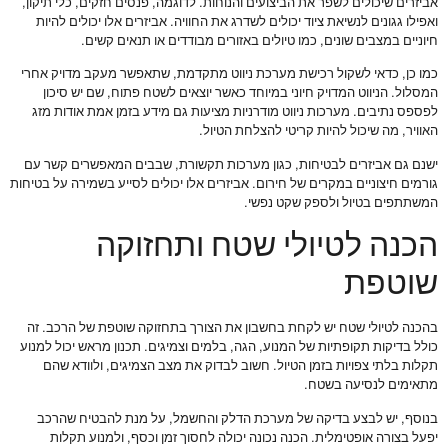
אביזרים שיכולים לשפר את הביצועים והנוחות. לדוגמה, פנסים חזקים, כלי תיקון,
ואפילו גגונים לנשיאת ציוד יכולים לשדרג את החוויה. אביזרים אלו יכולים להיות
חיוניים במצבים שונים, כמו טיולים באזורים מבודדים או תנאים קשים.
כמו כן, כדאי לשקול רכישת מערכת ניווט מתקדמת, שתאפשר מעקב מדויק אחרי
המסלול. הניווט המדויק חיוני במיוחד כאשר יוצאים לשטח פתוח, שם יש סיכון
לפספס נתיבים. מערכות ניווט מודרניות מציעות גם מידע בזמן אמת אודות מזג
האוויר, מה שיכול להיות קריטי להצלחת הטיול.
ישנם גם אביזרים לבטיחות, כגון מערכות תקשורת, שבבים המאפשרים קשר עם
גורמים חיצוניים במקרים של חירום. אביזרים אלו יכולים לסייע בשמירה על בטיחות
המשתתפים בטיול ולספק שקט נפשי.
הכנה לטיולי שטח ותחזוקה
שוטפת
בהכנה לטיולי שטח יש לקחת בחשבון את הצורך בתחזוקה שוטפת של הרכב. זה
כולל בדיקות תקופתיות של המנוע, הגה, בלמים וצמיגים. תכנון מראש יכול למנוע
תקלות בלתי צפויות בזמן הטיול. חשוב לבדוק את מצב הצמיגים, ולוודא שהם
מתאימים לנסיעה בשטח.
בנוסף, יש לבצע בדיקה של מערכת הדלק והחשמל, על מנת להבטיח שהרכב
יפעל בצורה אופטימלית. הכנה נכונה יכולה לחסוך זמן וכסף, ולמנוע תקלות