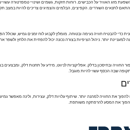
שפעת מזג האוויר על הכבישים. רוחות חזקות, גשמים ושינויי טמפרטורה עשויים
 בהתאם לתנאים השוררים. הקפיצים, הבלמים והצמיגים צריכים להיות במצב תקי
ונית כדי להבטיח חוויה נעימה ובטוחה. מומלץ לקבוע לוח זמנים גמיש, שכולל 
 למעניינת יותר. ניהול הציפיות בצורה נכונה יכול להפחית את הלחץ ולשפר א
ור החוויה ובחיסכון בדלק. אפליקציות לניווט, מידע על תחנות דלק, ומבצעים ב
תקופה שבה הכסף עשוי להיות מוגבל.
ם
 להפוך את החוויה למהנה יותר. שיתוף עלויות דלק, עצירות, ולינה מאפשר גמ
ולהפוך את המסע להרפתקה משותפת.