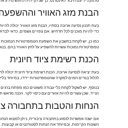
טלפון נייד עם חיבור לאינטרנט, כך שניתן יהיה לחפש מידע או
הבנת מזג האוויר וההשפעה 
בעת תכנון נסיעה ארוכה בסתיו, הבנת מזג האוויר יכולה להיו
כדי להיות מוכנים לכל תרחיש. אם צפויים גשמים, כדאי לבדוק
כמו כן, יש לקחת בחשבון את השפעת הטמפרטורות הנמוכות בלי
טמפרטורות נמוכות עשויות להשפיע על לחץ האוויר בהם. בנו
הכנת רשימת ציוד חיונית
בעת יציאה לנסיעה ארוכה, הכנת רשימת ציוד חיונית יכולה לחס
לכלול בגדים חמים למקרה שהטמפרטורות יירדו, במיוחד בליל
בנוסף, יש לשקול לקחת כלי עבודה פשוטים כמו מפתח ברגים ו
הנייד, שכן עשויים להיות אזורים עם כיסוי לקוי. הכנה מראש 
הנחות והטבות בתחבורה צי
אם ישנה אפשרות לנסוע בתחבורה ציבורית, ניתן למצוא הנחו
השונות הקיימות, ובמיוחד את הנחות לסטודנטים או קבוצות.