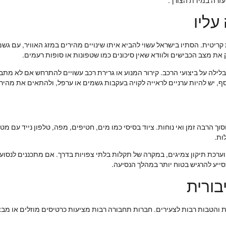
 עזרה במידת הצורך.
עליו
ת קריטית. הסתיו בישראל עשוי להביא איתו שינויים מהירים במזג האוויר, עם ג
 את מצב הכבישים ולוודא שאין סיכונים כמו שטפונות או סופות רעמים.
לה על ביצועי הרכב. קירור המנוע או גרירת רכב עשויים להתרחש אם לא מתבצע
סף, יש להיות ערניים לראייה לקויה בעקבות גשמים או ערפל, ולהתאים את מהי
וך הרבה זמן ואי נוחות. ציוד בסיסי כמו מים, חטיפים, מפה, טלפון נייד עם מ
ות.
ערכת תיקון צמיגים, במקרה של תקלות בלתי צפויות בדרך. אם מתכננים לנסוע 
תסייע להרגיש בטוח יותר במהלך הנסיעה.
בורית
ת והטבות רבות לצעירים. חברות תחבורה רבות מציעות כרטיסים מוזלים או מב