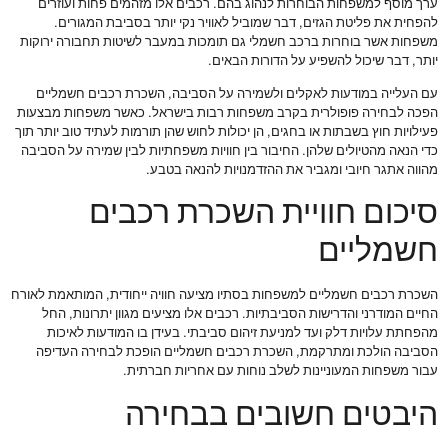
ערך מוסף למשפחות הבוחרות לנהוג בהם. רכבים אלו מזהמים פחות ועוזרים
להפחית את פליטת הגזים, דבר שמוביל לאוויר נקי יותר בסביבת המגורים.
משפחות אשר בוחרות ברכב חשמלי גם תומכות במעבר לשיטות תחבורה ירוקות
יותר, דבר שיכול להשפיע על הדורות הבאים.
עם העלייה במודעות לאקלים ולשמירה על הסביבה, השכרת רכבים חשמליים
הפכה לבחירה פופולרית בקרב משפחות רבות בישראל. כאשר משפחות מבצעות
פעילויות חוץ בשבתות או בחגים, הן יכולות לחוש שהן תורמות לעתיד טוב יותר תוך
כדי הנאה מהטיולים שלהן. החיבור בין חוויות משפחתיות לבין שמירה על הסביבה
מהווה אתגר חיובי ומגביר את ההזדמנויות להנאה בטבע.
סיכום חוויית השכרת רכבים
חשמליים
השכרת רכבים חשמליים למשפחות בסתיו מציעה חוויה ייחודית, המותאמת לאורח
החיים המודרני והדרישות הסביבתיות. רכבים אלו מציעים מגוון יתרונות, החל
מהפחתת עלויות דלק ועד למניעת זיהום סביבתי. בעידן בו המודעות לאיכות
הסביבה הולכת ומתרקמת, השכרת רכבים חשמליים הופכת לבחירה העדיפה
עבור משפחות המעוניינות לשלב נוחות עם אחריות חברתית.
היבטים חשובים בבחירה