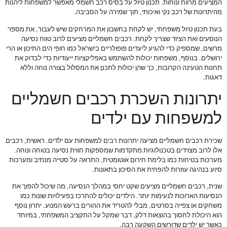
המציעים מרווח ונוחות. תכנון טיול על בסיס רכב חשמלי מאפשר למשפחות ליהנות
מהיתרונות של רכב נקי ואיכותי, תוך שמירה על הסביבה.
בעת תכנון טיול משפחתי, יש לקחת בחשבון את המרחקים שיש לעבור, את מספר
הנוסעים ואת הציוד שצריך לקחת. רכבים חשמליים מציעים לרוב טווח נסיעה
מרשים, שמספיק כדי להגיע ליעדים פופולריים בישראל כמו חופי הים התיכון או הרי
ירושלים. בנוסף, משפחות יכולות להשתמש באפליקציות ייעודיות כדי לבדוק את
תחנות הטעינה הקרובות, כך שהן יכולות לתכנן את המסלול בצורה נוחה וללא
דאגות.
יתרונות השכרת רכבים חשמליים
למשפחות עם ילדים
שכירת רכבים חשמליים מציעה יתרונות רבים למשפחות עם ילדים. ראשית, רכבים
אלו לרוב מצוידים בטכנולוגיות מתקדמות שמספקות חווית נסיעה בטוחה ונוחה.
מערכות בטיחות כמו בלימת חירום אוטומטית, התראה על סטייה מנתיב ומערכות
סיוע בנהיגה עוזרות להפחית את הסיכון בתאונות.
שנית, רכבים חשמליים מציעים שקט יחסי במהלך הנסיעה, מה שיכול להפוך את
הנסיעות הארוכות לנעימות יותר. הילדים יכולים להתרכז בפעילויות שונות כמו
משחקים או צפייה בסרטים, מבלי להטריד את ההורים ברעש המנוע. יתרון נוסף
הוא היכולת לחסוך בהוצאות דלק, דבר שמקל על התקציב המשפחתי, במיוחד
כאשר יש ילדים שדורשים השקעה רבה.