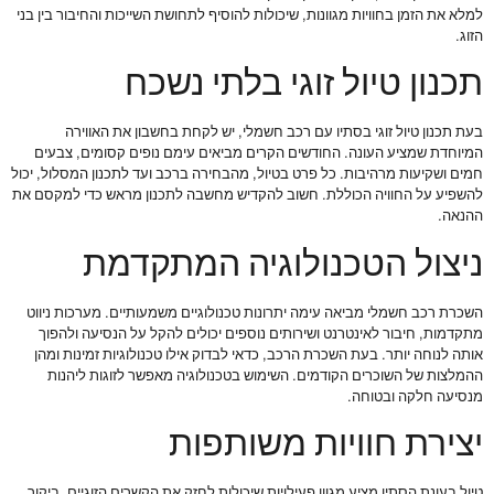
למלא את הזמן בחוויות מגוונות, שיכולות להוסיף לתחושת השייכות והחיבור בין בני
הזוג.
תכנון טיול זוגי בלתי נשכח
בעת תכנון טיול זוגי בסתיו עם רכב חשמלי, יש לקחת בחשבון את האווירה
המיוחדת שמציע העונה. החודשים הקרים מביאים עימם נופים קסומים, צבעים
חמים ושקיעות מרהיבות. כל פרט בטיול, מהבחירה ברכב ועד לתכנון המסלול, יכול
להשפיע על החוויה הכוללת. חשוב להקדיש מחשבה לתכנון מראש כדי למקסם את
ההנאה.
ניצול הטכנולוגיה המתקדמת
השכרת רכב חשמלי מביאה עימה יתרונות טכנולוגיים משמעותיים. מערכות ניווט
מתקדמות, חיבור לאינטרנט ושירותים נוספים יכולים להקל על הנסיעה ולהפוך
אותה לנוחה יותר. בעת השכרת הרכב, כדאי לבדוק אילו טכנולוגיות זמינות ומהן
ההמלצות של השוכרים הקודמים. השימוש בטכנולוגיה מאפשר לזוגות ליהנות
מנסיעה חלקה ובטוחה.
יצירת חוויות משותפות
טיול בעונת הסתיו מציע מגוון פעילויות שיכולות לחזק את הקשרים הזוגיים. ביקור