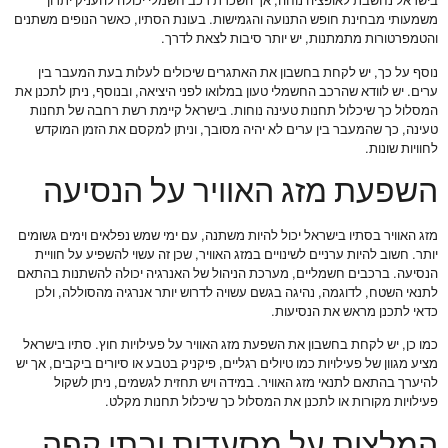
בישראל נחשבת לאופציה נוחה, אך השכרת רכב חשמלי יכולה להעניק יתרון
משמעותי מבחינת חופש התנועה והגמישות. בעונת הסתיו, כאשר הנופים משתנים
והטמפרטורות מתמתנות, יש יותר סיבות לצאת לדרך.
נוסף על כך, יש לקחת בחשבון את האתגרים שיכולים לעלות בעת המעבר בין
ערים. יש לוודא שהרכב החשמלי טעון במלואו לפני היציאה, ובנוסף, ניתן לתכנן את
המסלול כך שיכלול תחנות טעינה נוחות. בישראל קיימת רשת רחבה של תחנות
טעינה, כך שהמעבר בין ערים לא יהיה מסובך, וניתן למקסם את הזמן המוקדש
לחוויות שונות.
השפעת מזג האוויר על הנסיעה
מזג האוויר בסתיו בישראל יכול להיות משתנה, עם ימי שמש נפלאים וימים גשומים
יותר. חשוב להיות ערניים לשינויים במזג האוויר, שכן זה עשוי להשפיע על חוויית
הנסיעה. ברכבים חשמליים, מערכת הניהול של האנרגיה יכולה להשתנות בהתאם
לתנאי השטח, לדוגמה, נהיגה בגשם עשויה לדרוש יותר אנרגיה מהסוללה, ולכן
כדאי לתכנן מראש את הנסיעות.
כמו כן, יש לקחת בחשבון את השפעת מזג האוויר על פעילויות חוץ. סתיו בישראל
מציע מגוון של פעילויות כמו טיולים רגליים, פיקניק בטבע או סיורים ביקבים, אך יש
להיערך בהתאם לתנאי מזג האוויר. במידה ויש תחזית לגשמים, ניתן לשקול
פעילויות מקורות או לתכנן את המסלול כך שיכלול תחנות מקלט.
המלצות על מסעדות ובתי קפה