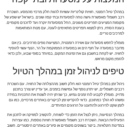
במהלך טיול רומנטי, חוויות קולינריות עשויות להוות חלק מרכזי מהמסע. השכרת
רכב חשמלי מאפשרת גישה נוחה למסעדות ובתי קפה שונים. בישראל יש שפע של
מקומות המציעים תפריטים מגוונים, החל ממסעדות יוקרה ועד לדוכנים מקומיים.
בעונת הסתיו, ניתן למצוא תפריטים מתאימים לעונה, עם מנות המותאמות
למרכיבים טריים.
מומלץ לחפש מסעדות עם אווירה רומנטית, המציעות נופים מרהיבים. בין אם
מדובר במסעדה על חוף הים או במסעדה הממוקמת על הר, הנוף עשוי להוסיף
לחוויה. יש לקחת בחשבון גם את זמינות המקום, במיוחד בסופי שבוע, ולכן כדאי
להזמין מקום מראש.
טיפים לניהול זמן במהלך הטיול
ניהול זמן במהלך טיול רומנטי הוא חלק חשוב מההצלחה של החוויה. עם השכרת
רכבים חשמליים, יש יתרון נוסף של גמישות בזמנים, אך עדיין יש צורך בתכנון
מדויק. מומלץ לקבוע לוח זמנים גמיש, כך שניתן יהיה לשנות את התכניות במידה
ומשהו לא הולך כמתוכנן. כדאי להקדיש זמן לביקורים באתרים מרכזיים, כמו גם
לזמן שקט להירגע ולהתענג על הרגעים המיוחדים.
במהלך הנסיעות, ניתן לנצל את הזמן כדי לשוחח, להקשיב למוזיקה או לתכנן את
הפעילויות הבאות. השכרת רכב חשמלי מאפשרת חוויות נוספות, כמו עצירות
במדינות חקלאיות, ביקור בשווקים מקומיים או סיורים באתרים היסטוריים. חשוב