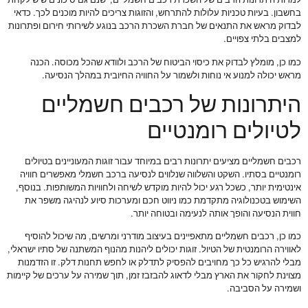
למרות היתרונות הרבים של השכרת רכבים חשמליים, ישנם גם סיכונים שיש לקחת
בחשבון. בעיות טכניות עלולות להתרחש, והזוגות צריכים להיות מוכנים לכך. כדאי
לבדוק מראש את התנאים של חברת השכרת הרכב בנוגע לשירותי חירום ופתרונות
למצבים בלתי צפויים.
כמו כן, מומלץ לבדוק את כיסוי הביטוח של הרכב ולוודא שהכל מכוסה. הכנה
מראש יכולה למנוע אי נוחות ולשמור על החוויה החיובית במהלך הנסיעה.
היתרונות של רכבים חשמליים
לטיולים רומנטיים
רכבים חשמליים מציעים יתרונות רבים במיוחד עבור זוגות המעוניינים בטיולים
רומנטיים בסתיו. השקט והשלווה שנלווים לנסיעה ברכב חשמלי מאפשרים חוויה
אינטימית יותר, כשכל רגע יכול להיות מוקדש לשיחה ולחוויות המשותפות. בנוסף,
השימוש בטכנולוגיה מתקדמת כמו ניווט חכם ומערכות סיוע לנהיגה משפר את
חווית הנסיעה והופך אותה לנעימה ובטוחה יותר.
כמו כן, רכבים חשמליים מתאפיינים בעיצוב מודרני ומרשים, מה שיכול להוסיף
לאווירה הרומנטית של הטיול. זוגות יכולים ליהנות מהנוף המשתנה של סתיו ישראלי,
מבלי להרגיש כל כך מחויבים להפסיק לתדלק או לחפש תחנות דלק. זו הזדמנות
מצוינת לחקור את הארץ מבלי לדאוג להבזבז זמן, תוך שמירה על ערכים של קיימות
ושמירה על הסביבה.