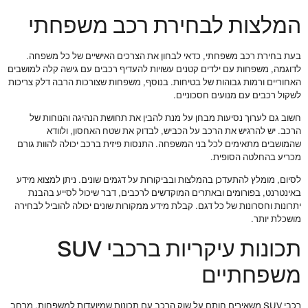
המלצות לבחירת רכב משפחתי
בעת בחירת רכב משפחתי, כדאי לבחון את הצרכים האישיים של כל משפחה.
לדוגמה, משפחות עם ילדים קטנים עשויות להעדיף רכבים עם גישה קלה למושבים
האחוריים ורמות גבוהות של בטיחות. בנוסף, משפחות שצורכות הרבה דלק צריכות
לשקול רכבים עם מנועים חסכוניים.
חשוב גם לערוך נסיעות מבחן על מנת להבין את תחושת הנהיגה והנוחות של
הרכב. יש להרגיש את הרכב על הכביש, לבדוק את שטח האחסון, ולוודא
שהמושבים מתאימים לכל בני המשפחה. התנסות פיזית ברכב יכולה להוות גורם
מכריע בהחלטה הסופית.
לסיום, מומלץ להתעדכן בהמלצות ובביקורות על דגמים שונים. ניתן למצוא מידע
באינטרנט, בפורומים ובאתרים המוקדשים לרכבים, דבר שיכול לסייע בהבנת
יתרונות וחסרונות של כל דגם. קבלת מידע ממקורות שונים יכולה להוביל לבחירה
מושכלת יותר.
תכונות עיקריות ברכבי SUV
משפחתיים
רכבי SUV משאירים חותם על שוק הרכב עם תכונות שמיועדות למשפחות. מרחב