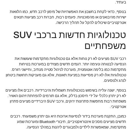
בעתיד.
בנוסף, כדאי לקחת בחשבון את האפשרויות של מימון לרכב חדש, כמו הלוואות
ישירות מהיבואנים או מהסוכנויות. פעמים רבות, חברות רכב מציעות תנאים
אטרקטיביים שיכולים להקל על תהליך הרכישה.
טכנולוגיות חדשות ברכבי SUV
משפחתיים
רכבי SUV מציעים לא רק נוחות אלא גם טכנולוגיות מתקדמות שעושות את
הנסיעה לבטוחה ונעימה יותר. דגמים חדשים מצוידים במערכות בטיחות
מתקדמות כמו בלימה אוטומטית, מערכת לניהול סטייה מנתיב, וחיישני רוורס.
טכנולוגיות אלו לא רק מסייעות במניעת תאונות, אלא גם מעניקות תחושת ביטחון
לנהג ולנוסעים.
בנוסף, ישנה עלייה בשימוש בטכנולוגיות חשמליות והיברידיות. רכבים אלו מציעים
לא רק יתרון כלכלי על ידי חיסכון בדלק, אלא גם תורמים להפחתת זיהום האוויר.
משפחות רבות מחפשות פתרונות ירוקים, ורכבי SUV היברידיים מציעים פתרון
אטרקטיבי.
כמובן, התקנת מערכות בידור לנסיעות ארוכות היא גם יתרון משמעותי. רכבים
חדשים מציעים מסכים אינטראקטיביים, חיבורי Bluetooth ומערכות שמע
מתקדמות, שמאפשרות לילדים ולמבוגרים ליהנות במהלך הנסיעה.