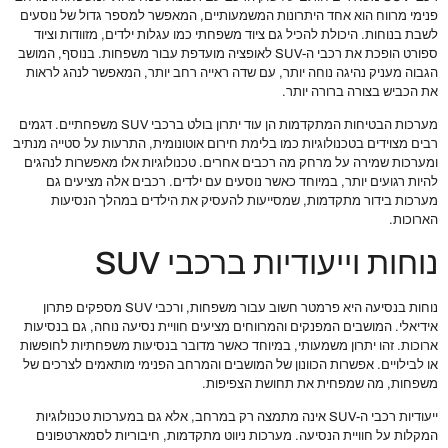
פנימי מרווח הוא אחד היתרונות המשמעותיים, המאפשר למספר גדול של נוסעים
לשבת בנוחות. היכולת להכיל גם ציוד משפחתי כמו עגלות ילדים, מזוודות וציוד
ספורט הופכת את רכבי ה-SUV לאופציה מועדפת עבור משפחות. בנוסף, המושב
הגבוה מעניק נהיגה נוחה יותר, עם שדה ראייה רחב יותר, המאפשר לנהג לראות
את הכביש בצורה ברורה יותר.
מערכות הבטיחות המתקדמות הן עוד יתרון בולט ברכבי SUV משפחתיים. דגמים
רבים מצוידים בטכנולוגיות כמו בלימת חירום אוטונומית, התרעות על סטייה מנתיב
ומערכות שמירה על מרחק מה רכבים אחרים. טכנולוגיות אלו מאפשרות לנהגים
להיות רגועים יותר, במיוחד כאשר נוסעים עם ילדים. רכבים אלה מציעים גם
מערכות בידור מתקדמות, שמסייעות להעסיק את הילדים במהלך הנסיעות
הארוכות.
נוחות וייעודיות ברכבי SUV
נוחות בנסיעה היא פרמטר חשוב עבור משפחות, ורכבי SUV מספקים פתרון
אידיאלי. המושבים המפנקים והמרווחים מציעים חוויית נסיעה נוחה, גם בנסיעות
ארוכות. זהו יתרון משמעותי, במיוחד כאשר מדובר בנסיעות משפחתיות לחופשות
או לבילויים. אפשרות הכוונון של המושבים והמרחב הפנימי מותאמים לצרכים של
משפחות, מה שמפחית את תחושת הצפיפות.
ייעודיות רכבי ה-SUV אינה מתמצה רק במרחב, אלא גם במערכות טכנולוגיות
המקלות על חוויית הנסיעה. מערכות ניווט מתקדמות, חיבוריות לסמארטפונים