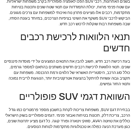
בשנים האחרונות, רכבי SUV הפכו לאופציה פופולרית בקרב משפחות ישראליות.
עם שטח פנימי מרווח, יכולת התמודדות עם תנאי שטח שונים ותכונות בטיחות
מתקדמות, רכבים אלו מציעים פתרון נוח ואיכותי למשפחות עם צרכים מגוונים.
הביקוש לרכבי SUV משקף את השינוי בציפיות הצרכנים, במיוחד בעונת הסתיו,
שבה משפחות רבות שוקלות לרכוש רכב חדש.
תנאי הלוואות לרכישת רכבים
חדשים
בעת רכישת רכב חדש, חשוב להבין את התנאים המוצעים על ידי מוסדות פיננסיים
שונים. תנאי הלוואות לרכישת רכבים חדשים משתנים בהתאם למספר גורמים,
כולל סוג הרכב, היסטוריית האשראי של הלווים ורמת ההכנסה. משפחות עם
תקציב גבוה עשויות להיתקל בהצעות אטרקטיביות יותר, הנוגעות לריבית נמוכה
ותנאי החזר גמישים.
השוואת דגמי SUV פופולריים
בבחירת דגם SUV, משפחות צריכות לקחת בחשבון מספר פרמטרים כמו גודל
הרכב, צריכת דלק, תכונות בטיחות ואבזור פנימי. דגמים פופולריים בשוק הישראלי
כוללים את טויוטה רAV4, סוזוקי ויטארה ופורד קוגה. כל דגם מציע יתרונות שונים,
כגון מערכת הנעה כפולה או טכנולוגיות מתקדמות לנוחות הנוסעים.