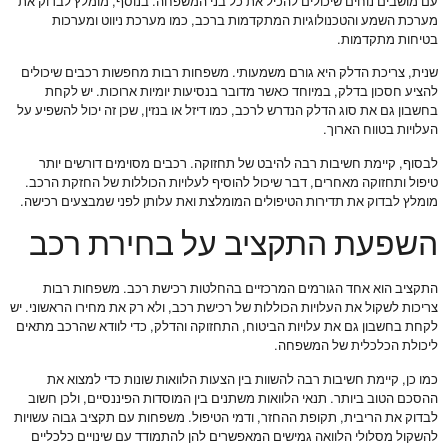
עם מושבים נוחים שיכולים להכיל את כל בני המשפחה. בנוסף, מומלץ לבדוק את
מערכת השמע והטכנולוגיות המתקדמות ברכב, כמו מערכת ניווט ומערכות
בטיחות מתקדמות.
שנית, צריכת הדלק היא גורם משמעותי. משפחות רבות מחפשות רכבים שיכולים
להציע חסכון בדלק, במיוחד כאשר מדובר בנסיעות יומיות ארוכות. יש לקחת
בחשבון גם את סוג הדלק הנדרש לרכב, כמו דיזל או בנזין, שכן זה יכול להשפיע על
העלויות בטווח הארוך.
לבסוף, קיימת חשיבות רבה להיבט של תחזוקה. רכבים מסוימים דורשים יותר
טיפול ותחזוקה מאחרים, דבר שיכול להוסיף לעלויות הכוללות של החזקת הרכב.
מומלץ לבדוק את תדירות הטיפולים המומלצת ואת עלותן לפני שמבצעים רכישה.
השפעת התקציב על בחירת רכב
התקציב הוא אחד הגורמים המרכזיים בהחלטות רכישת רכב. משפחות רבות
צריכות לשקול את העלויות הכוללות של רכישת רכב, ולא רק את מחירו הראשוני. יש
לקחת בחשבון גם את עלויות הביטוח, התחזוקה והדלק, כדי לוודא שהרכב מתאים
ליכולת הכלכלית של המשפחה.
כמו כן, קיימת חשיבות רבה להשוות בין הצעות הלוואות שונות כדי למצוא את
ההסכם הטוב ביותר. תנאי הלוואות משתנים בין המוסדות הפיננסיים, ולכן חשוב
לבדוק את הריבית, תקופת ההחזר, ודמי הטיפול. משפחות עם תקציב גבוה עשויות
להשקול מסלולי הלוואה גמישים המאפשרים להן להתמודד עם שינויים כלכליים