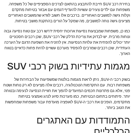
בחירת רכב SUV חייבת להתבצע בהתאם לצרכים הספציפיים של כל משפחה.
משפחות עם ילדים צעירים עשויות להעדיף דגמים עם אבזור בטיחות מתקדם
וקלות גישה למושבים האחוריים. ברכבים אלו חשוב לוודא שהמושבים האחוריים
מציעים גישה נוחה למושבים, מה שמקל על הורים בהתקנת מושבי בטיחות.
כמו כן, משפחות שמבצעות נסיעות ארוכות יחסית ידרשו רכב עם טווח נסיעה גבוה
ונוחות מרבית. יש לבדוק את צריכת הדלק של רכבי SUV, שכן רכבים חסכוניים
יותר יכולים להפחית את עלויות הנסיעות. אין להזניח את השפעת הדגם על הערכה
העתידית, שכן רכבים שמרבים להפסיד מערכם עשויים להיות פחות כדאיים בטווח
הארוך.
מגמות עתידיות בשוק רכבי SUV
בשוק רכבי ה-SUV, ניתן לראות מגמות בולטות שמשפיעות על הבחירות של
משפחות רבות. עם התקדמות הטכנולוגיה, רכבים אלה מציעים לא רק נוחות ושטח
פנוי, אלא גם פתרונות חכמים המיועדים להפוך את חוויית הנסיעה לנעימה ובטוחה
יותר. פיתוחים בתחום הבטיחות, כמו מערכות סיוע לנהג ואמצעי בטיחות
מתקדמים, הופכים את רכבי ה-SUV לאופציה מועדפת עבור משפחות שמחפשות
את הטוב ביותר.
התמודדות עם האתגרים
הכלכליים