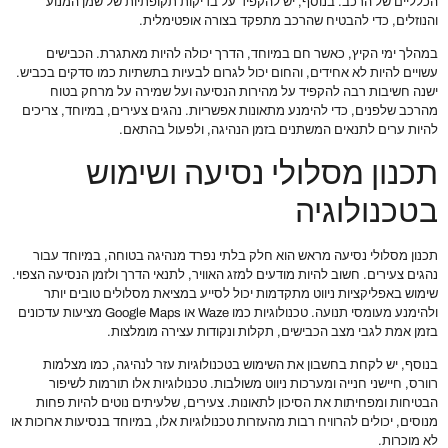
הכלליים של הרכב. בנוסף, יש להקפיד על בדיקות תקופתיות של שמן המנוע
והנוזלים, כדי להבטיח שהרכב מתפקד בצורה אופטימלית.
במהלך ימי הקיץ, כאשר חם במיוחד, הדרך יכולה להיות מאתגרת. הכבישים
עשויים להיות לא אחידים, והחום יכול לגרום לבעיות בתשתיות כמו סדקים בכביש.
ישנה חשיבות רבה להקפיד על מהירות הנסיעה ועל שמירה על מרחק בטוח
מהרכב שלפנים, כדי להימנע מתאונות אפשריות. נהגים צעירים, במיוחד, צריכים
להיות ערים לתנאים המשתנים בזמן הנהיגה, ולפעול בהתאם.
תכנון מסלולי נסיעה ושימוש
בטכנולוגיה
תכנון מסלולי נסיעה מראש הוא חלק בלתי נפרד מנהיגה בטוחה, במיוחד עבור
נהגים צעירים. חשוב להיות מודעים למזג האוויר, לתנאי הדרך ולזמן הנסיעה הצפוי.
שימוש באפליקציות ניווט מתקדמות יכול לסייע במציאת מסלולים טובים יותר
ולהימנע מעומסי תנועה. טכנולוגיות כמו Waze או Google Maps מציעות עדכונים
בזמן אמת לגבי מצב הכבישים, תקלות ונקודות עצירה מומלצות.
בנוסף, יש לקחת בחשבון את השימוש בטכנולוגיות עזר לנהיגה, כמו מצלמות
רוורס, חיישני חנייה ומערכות ניווט משולבות. טכנולוגיות אלו תורמות לשיפור
הבטיחות ומפחיתות את הסיכון לתאונות. צעירים, שלעיתים נוטים להיות פחות
מנוסים, יכולים להרוויח רבות מהעזרות טכנולוגיות אלו, במיוחד בנסיעות ארוכות או
לא מוכרות.