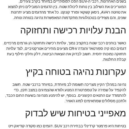
בשנים האחרונות, רכבי ה-SUV הפכו לפופולריים במיוחד בקרב צעירים,
המעריכים את השילוב בין נוחות ליכולת שטח. בין הדגמים המובילים ניתן למצוא
את טויוטה רAV4, ניסאן קשקאי ופורד קונקט. כל אחד מהדגמים מציע יתרונות
שונים, והם מצוידים בטכנולוגיות מתקדמות המאפשרות נהיגה בטוחה ונוחה.
הבנת עלויות רכישה ותחזוקה
כאשר בוחנים רכבי שטח בתקציב נמוך, עלויות רכישה ותחזוקה הן גורמים מרכזיים.
דגמים כמו קיה ספורטאז' והונדה CR-V מציעים מחירים אטרקטיביים, לצד עלויות
תחזוקה נמוכות יחסית. חשוב לבדוק את הוצאות הביטוח, דלק וחלקי חילוף בעת
קבלת החלטות.
עקרונות נהיגה בטוחה בקיץ
נהיגה במהלך הקיץ מצריכה תשומת לב מיוחדת, במיוחד ברכבי שטח. חשוב
להקפיד על שמירה על טמפרטורת המנוע ולוודא שהצמיגים במצב תקין, כדי
להתמודד עם התנאים הקיצוניים. בנוסף, יש להימנע מנהיגה בשעות החום הכבד,
ולתכנן מסלולים שמתאימים למזג האוויר.
מאפייני בטיחות שיש לבדוק
בטיחות היא פרמטר קרדינלי בבחירת רכב SUV. דגמים כמו סקודה קודיאק וייט