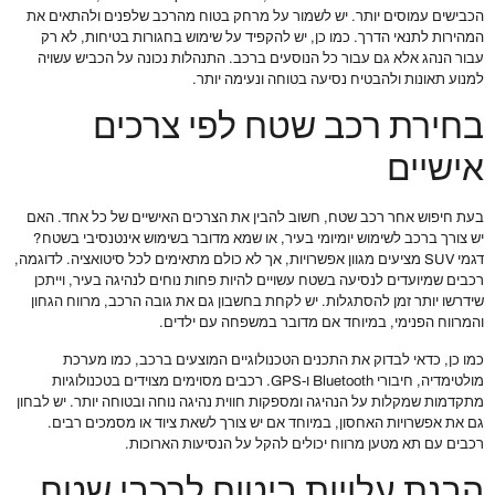
הכבישים עמוסים יותר. יש לשמור על מרחק בטוח מהרכב שלפנים ולהתאים את
המהירות לתנאי הדרך. כמו כן, יש להקפיד על שימוש בחגורות בטיחות, לא רק
עבור הנהג אלא גם עבור כל הנוסעים ברכב. התנהלות נכונה על הכביש עשויה
למנוע תאונות ולהבטיח נסיעה בטוחה ונעימה יותר.
בחירת רכב שטח לפי צרכים
אישיים
בעת חיפוש אחר רכב שטח, חשוב להבין את הצרכים האישיים של כל אחד. האם
יש צורך ברכב לשימוש יומיומי בעיר, או שמא מדובר בשימוש אינטנסיבי בשטח?
דגמי SUV מציעים מגוון אפשרויות, אך לא כולם מתאימים לכל סיטואציה. לדוגמה,
רכבים שמיועדים לנסיעה בשטח עשויים להיות פחות נוחים לנהיגה בעיר, וייתכן
שידרשו יותר זמן להסתגלות. יש לקחת בחשבון גם את גובה הרכב, מרווח הגחון
והמרווח הפנימי, במיוחד אם מדובר במשפחה עם ילדים.
כמו כן, כדאי לבדוק את התכנים הטכנולוגיים המוצעים ברכב, כמו מערכת
מולטימדיה, חיבורי Bluetooth ו-GPS. רכבים מסוימים מצוידים בטכנולוגיות
מתקדמות שמקלות על הנהיגה ומספקות חווית נהיגה נוחה ובטוחה יותר. יש לבחון
גם את אפשרויות האחסון, במיוחד אם יש צורך לשאת ציוד או מסמכים רבים.
רכבים עם תא מטען מרווח יכולים להקל על הנסיעות הארוכות.
הבנת עלויות ביטוח לרכבי שטח