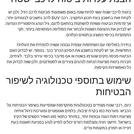
ביטוח לרכבי שטח עשוי להיות שונה באופן משמעותי מביטוח לרכב רגיל, ולכן יש
לקחת זאת בחשבון בעת תכנון התקציב. רכבי SUV לרוב נחשבים לבטוחים יותר,
אך פרמיות הביטוח עשויות להשתנות בהתאם לדגם, גיל הנהג והיסטוריית הנהיגה.
יש לבדוק את ההצעות השונות ולבחור את הפוליסה המתאימה ביותר, תוך
התמקדות בכיסוי המוצע ובתנאים הנלווים.
בחירה בפוליסה עם השתתפות עצמית גבוהה עשויה להפחית את העלויות
החודשיות, אך יש לקחת בחשבון את הסיכון הכרוך בכך. בנוסף, יש לבדוק האם
הביטוח מכסה נזקים שנגרמו בשטח או אם מדובר בכיסוי עירוני בלבד. לעיתים,
חברות ביטוח מציעות הנחות לנהגים צעירים או לסטודנטים, ולכן שווה לבדוק את
כל האפשרויות הקיימות.
שימוש בתוספי טכנולוגיה לשיפור
הבטיחות
כיום, רכבי שטח מצוידים בטכנולוגיות מתקדמות שמסייעות בשיפור הבטיחות על
הכביש. מערכות כמו בקרת יציבות, בלמים אוטומטיים ומערכות ניהול אחיזה
מציעות רמות הגנה גבוהות יותר, במיוחד בתנאי מזג האוויר הקשים של הקיץ
בישראל. חיישני חניה ומצלמות רוורס יכולים לסייע לנהג במניעת תאונות בעת
חנייה או תמרון במקומות צרים.