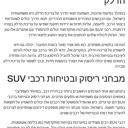
הדלק
במהלך נסיעות ארוכות, השפעת תנאי הדרך על צריכת הדלק היא משמעותית.
בישראל, עם הכבישים המהירים והשטחים ההרריים, תנאי הדרך יכולים לשנות את
ביצועי הרכב. לדוגמה, עליות חדות או ירידות חזקות ישפיעו על צריכת הדלק בצורה
דרמטית. רכבי SUV עם מערכות מתקדמות יכולים להתמודד עם אתגרים אלו טוב
יותר, הודות ליכולת שלהם להתאים את ביצועי המנוע לתנאי הדרך.
הנהיגה בתנאים משתנים, כמו מזג אוויר סוער בעונת המעבר, יכולה גם היא
להשפיע על צריכת הדלק. במקרים אלו, כדאי לבחור ברכב עם יכולת לגרום
ליציבות ובטיחות מירבית, דבר שיכול להוביל לחיסכון בדלק. נהיגה רכה ומדודה
בתנאים קשים יכולה להקטין את הצורך בהאצות חדות, ובכך לשמור על צריכת דלק
סבירה.
מבחני ריסוק ובטיחות רכבי SUV
ביטחון הוא אחד הגורמים החשובים ביותר בבחירת רכב, במיוחד כשמדובר
באנשים הנוסעים עם משפחות או נוסעים מרובים. מבחני ריסוק ובטיחות ברכבי
SUV הם קריטיים, כיוון שהגודל והמשקל של רכבים אלו יכולים להשפיע על תוצאות
במקרי תאונה. בישראל, מכוני מבחני הריסוק מספקים דירוגים שמסייעים לצרכנים
להעריך את רמת הבטיחות של רכבים שונים.
רכבי SUV רבים מצוידים במערכות בטיחות מתקדמות כמו בלימה אוטומטית,