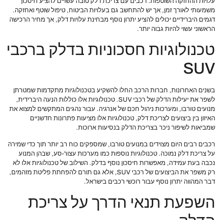
עלויות ההחזקה השוטפות. רכבים עם צריכת דלק טובה עשויים להציע חיסכון
משמעותי לאורך זמן, אך יש להתחשב גם בעלויות הביטוח, טיפול שוטף ואחזקה.
דגמים היברידיים יכולים להציע יתרון נוסף מבחינת עלויות דלק, אך מחיר הרכישה
הראשוני עשוי להיות גבוה יותר.
טכנולוגיות חסכוניות בדלק ברכבי
SUV
בשנים האחרונות, חברות הרכב החלו להשקיע בטכנולוגיות מתקדמות שמטרתן
לשפר את יעילות הדלק של רכבי SUV. טכנולוגיות אלו כוללות הנעה היברידית,
מנועים טורבו, ומערכות ניהול חכם של אנרגיה. עבור נהגים המתקשים למצוא את
האיזון בין ביצועים לצריכת דלק, טכנולוגיות אלו מציעות פתרונות חדשניים
שמביאות לשיפור ניכר בצריכת הדלק בנסיעות ארוכות.
רכבים רבים היום מצוידים במנועים טורבו, שמספקים כוח רב יותר תוך כדי שמירה
על צריכת דלק נמוכה. טכנולוגיות נוספות כמו מערכות עצור-סע, שבהן המנוע
נכבה בעת עמידה, מאפשרות חיסכון נוסף בדלק. השילוב של טכנולוגיות אלו לא
רק משפר את הביצועים של רכבי SUV, אלא גם תורם להפחתת פליטת מזהמים,
דבר המהווה יתרון נוסף עבור רוכשי רכבים בישראל.
השפעת תנאי הדרך על צריכת