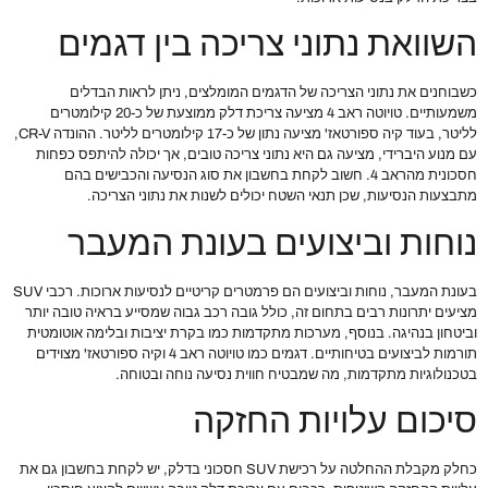
השוואת נתוני צריכה בין דגמים
כשבוחנים את נתוני הצריכה של הדגמים המומלצים, ניתן לראות הבדלים
משמעותיים. טויוטה ראב 4 מציעה צריכת דלק ממוצעת של כ-20 קילומטרים
לליטר, בעוד קיה ספורטאז' מציעה נתון של כ-17 קילומטרים לליטר. ההונדה CR-V,
עם מנוע היברידי, מציעה גם היא נתוני צריכה טובים, אך יכולה להיתפס כפחות
חסכונית מהראב 4. חשוב לקחת בחשבון את סוג הנסיעה והכבישים בהם
מתבצעות הנסיעות, שכן תנאי השטח יכולים לשנות את נתוני הצריכה.
נוחות וביצועים בעונת המעבר
בעונת המעבר, נוחות וביצועים הם פרמטרים קריטיים לנסיעות ארוכות. רכבי SUV
מציעים יתרונות רבים בתחום זה, כולל גובה רכב גבוה שמסייע בראיה טובה יותר
וביטחון בנהיגה. בנוסף, מערכות מתקדמות כמו בקרת יציבות ובלימה אוטומטית
תורמות לביצועים בטיחותיים. דגמים כמו טויוטה ראב 4 וקיה ספורטאז' מצוידים
בטכנולוגיות מתקדמות, מה שמבטיח חווית נסיעה נוחה ובטוחה.
סיכום עלויות החזקה
כחלק מקבלת ההחלטה על רכישת SUV חסכוני בדלק, יש לקחת בחשבון גם את