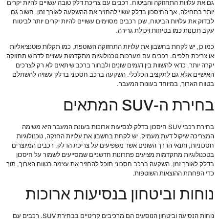
גם את עלויות התחזוקה והביטוח. רכבים עם צריכת דלק טובה עשויים להיות יקרים
יותר בתחילה, אך החיסכון בדלק עשוי להחזיר את ההשקעה לאורך זמן. חשוב גם
לבדוק את עלויות הביטוח, שכן רכבים מסוימים עשויים להיות יקרים יותר לביטוח
עקב תכונות כמו בטיחות ויכולת גרירה.
כמו כן, יש לקחת בחשבון את עלויות התחזוקה השוטפת, כמו תקלות פוטנציאליות
או צריכת חלפים. רכבים עם מערכות טכנולוגיות מתקדמות עשויים לדרוש תחזוקה
יקרה יותר. כדאי להשוות בין דגמים שונים ולבחור ברכב שיתאים לא רק לצרכים
האישיים אלא גם לתקציב הכלכלי. השקעה ברכב חסכוני בדלק עשויה להשתלם
בטווח הארוך, במיוחד בעונות המעבר.
בחירת ה-SUV המתאים
בחירת רכבי SUV חיסכון בדלק לנסיעות ארוכות בעונת המעבר היא משימה
המצריכה שיקול דעת מעמיק. יש לקחת בחשבון את עלויות החזקה, טכנולוגיות
חסכוניות, ותנאי הדרך השונים אשר משפיעים על צריכת הדלק. רכבים המיוצרים
בטכנולוגיות מתקדמות מציעים פתרונות חדשניים שמסייעים לשמור על חיסכון
בדלק לאורך זמן. השקעה ברכב חסכוני תוכל להחזיר את עצמה בטווח הארוך, תוך
כדי הפחתת ההוצאות השוטפות.
נוחות וביטחון בנסיעות ארוכות
נוחות הנסיעה וביטחון הנוסעים הם מרכיבים קריטיים בבחירת SUV. רכבים עם