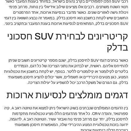
רכבי SUV הפכו לפופולריים בקרב נהגים בישראל, במיוחד בעונות המעבר כאשר
תנאי השטח משתנים. רכבים אלו מציעים שילוב אידיאלי בין נוחות, מרחב פנימי
ויכולת גישה לאזורים שונים. כאשר מדובר בנסיעות ארוכות, אחד הפרמטרים
החשובים שיש לקחת בחשבון הוא חיסכון בדלק. במאמר זה נבצע השוואה בין דגמי
SUV חסכוניים בדלק, המתאימים לנסיעות ארוכות בעונת המעבר ובתקציב בינוני.
קריטריונים לבחירת SUV חסכוני
בדלק
כאשר בוחנים דגמי SUV לחיסכון בדלק, ישנם מספר קריטריונים חשובים שניתן
להתייחס אליהם. ראשית, יש לבדוק את נתוני הצריכה של כל דגם, הנמדדים
בליטרים לקילומטר או קילומטרים לליטר. בנוסף, יש לקחת בחשבון את טכנולוגיות
המנוע, כגון מנועים היברידיים או חשמליים, אשר יכולים להציע חיסכון משמעותי
בדלק. גם הגורם של משקל הרכב יכול להשפיע על יעילות הצריכה.
דגמים מומלצים לנסיעות ארוכות
בין הדגמים המומלצים שנבחנים בשוק הישראלי ניתן למצוא את טויוטה ראב 4, קיה
ספורטאז', והונדה CR-V. כל אחד מהדגמים הללו מציע טכנולוגיות מתקדמות
לחיסכון בדלק, יחד עם מרחב פנימי נוח ואבזור עשיר. הטויוטה ראב 4, לדוגמה,
ידועה בזכות טכנולוגיית המנוע ההיברידי שלה, המאפשרת חיסכון משמעותי
בצריכת הדלק בנסיעות ארוכות.