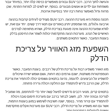
והגישה לתוך הרכב. רכבי SUV גבוהים מאפשרים כניסה קלה יותר, במיוחד עבור
משפחות עם ילדים או אנשים מבוגרים. בנוסף, יש לשים לב למרווח הפנימי, שכן
מרווח גדול מאפשר נוחות רבה יותר בנסיעות ארוכות.
תכונה נוספת היא מערכת ההנעה. רכבי SUV מצוידים לעיתים קרובות בהנעה
ארבעה גלגלים, מה שמספק יתרון באזורים עם תנאי דרך קשים. יחד עם זאת, יש
לוודא שמערכת ההנעה אינה פוגעת בצריכת הדלק, ושהיא מתאימה לצרכים
האישיים של הנהג. מערכות הנעה מתקדמות יכולות לשפר את החיסכון בדלק
בעונות המעבר, כאשר התנאים משתנים.
השפעת מזג האוויר על צריכת
הדלק
מזג האוויר משפיע רבות על צריכת הדלק של רכבים. בעונת המעבר, כאשר
הטמפרטורות משתנות, ישנם גורמים כמו רוחות, גשם ושמש ישירה שיכולים
להשפיע על הביצועים. לדוגמה, נהיגה בתנאים גשומים יכולה להחמיר את צריכת
הדלק, שכן הרכב נדרש להתמודד עם החלקה ויכולת גרירה פחותה.
בתנאים קרים, מנועי רכבים נדרשים לפעול קשה יותר כדי להתחמם, מה שמוביל
לצריכה גבוהה יותר. לכן, חשוב לבחור ברכב עם מערכת חימום טובה ויכולת
להתמודד עם קירור מהיר. בנוסף, ישנה חשיבות לשימוש במזגן בעונות החמות,
אשר גם הוא משפיע על צריכת הדלק. רכבי SUV עם מערכות אקלים מתקדמות
עשויים להתגלות כחסכוניים יותר.