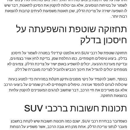
התרעות על סטייה מנתיב ומערכות זיהוי הולכי רגל. מערכות אלו לא רק מסייעות
לשמור על בטיחות הנוסעים, אלא גם יכולות להקטין את הסיכון לתאונות, דבר שיש
לו השפעה ישירה על צריכת הדלק, שכן תאונות משמעות לעיתים קרובות להוצאות
רבות יותר.
תחזוקה שוטפת והשפעתה על
חיסכון בדלק
תחזוקה שוטפת של רכבי SUV היא אלמנט קרדינלי במטרה לשמור על חיסכון
בדלק. ביצוע טיפולים תקופתיים, כמו החלפת שמן, בדיקת לחץ אוויר בצמיגים,
ובדיקת מערכת ההנעה, יכולים להשפיע באופן ישיר על צריכת הדלק. צמיגים לא
מנופחים יכולים להגדיל את חיכוך הכביש ולהוביל לצריכה מוגברת של דלק.
בנוסף, חשוב להקפיד על ניקוי מסננים ותיקון תקלות במהירות כדי למנוע בעיות
שיכולות לגרום להפסד אנרגיה. טיפולים תקופתיים לא רק שומרים על ביצועי הרכב
אלא גם מאריכים את חיי הרכב, דבר שחשוב לנהגים המעוניינים להקטין עלויות
בהוצאות תחזוקה.
תכונות חשובות ברכבי SUV
כשמדובר בבחירת רכבי SUV, ישנם כמה תכונות חשובות שיש לקחת בחשבון
מעבר לנתוני צריכת הדלק. אחת מהן היא גובה הרכב, אשר משפיע על הנוחות