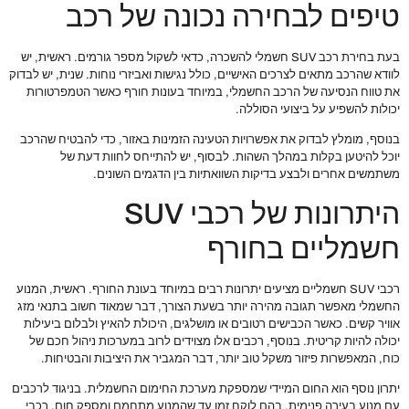
טיפים לבחירה נכונה של רכב
בעת בחירת רכב SUV חשמלי להשכרה, כדאי לשקול מספר גורמים. ראשית, יש
לוודא שהרכב מתאים לצרכים האישיים, כולל נגישות ואביזרי נוחות. שנית, יש לבדוק
את טווח הנסיעה של הרכב החשמלי, במיוחד בעונות חורף כאשר הטמפרטורות
יכולות להשפיע על ביצועי הסוללה.
בנוסף, מומלץ לבדוק את אפשרויות הטעינה הזמינות באזור, כדי להבטיח שהרכב
יוכל להיטען בקלות במהלך השהות. לבסוף, יש להתייחס לחוות דעת של
משתמשים אחרים ולבצע בדיקות השוואתיות בין הדגמים השונים.
היתרונות של רכבי SUV
חשמליים בחורף
רכבי SUV חשמליים מציעים יתרונות רבים במיוחד בעונת החורף. ראשית, המנוע
החשמלי מאפשר תגובה מהירה יותר בשעת הצורך, דבר שמאוד חשוב בתנאי מזג
אוויר קשים. כאשר הכבישים רטובים או מושלגים, היכולת להאיץ ולבלום ביעילות
יכולה להיות קריטית. בנוסף, רכבים אלו מצוידים לרוב במערכות ניהול חכם של
כוח, המאפשרות פיזור משקל טוב יותר, דבר המגביר את היציבות והבטיחות.
יתרון נוסף הוא החום המיידי שמספקת מערכת החימום החשמלית. בניגוד לרכבים
עם מנוע בעירה פנימית, בהם לוקח זמן עד שהמנוע מתחמם ומספק חום, רכבי