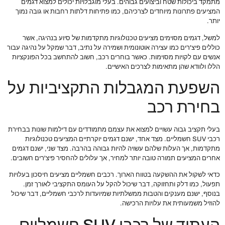
מתמקד ביכולות שטח וביצועים גבוהים. בעלי מוגבלויות יכולים למצוא דגמים
המציעים פתרונות מיוחדים לצרכיהם, כמו פתיחות דלתות רחבות או גובה נמוך
יותר.
למשל, דגמים מסוימים מציעים טכנולוגיות מתקדמות של סיוע בנהיגה, אשר
כוללים פיצ'רים כמו עצירה אוטונומית ושמירה על נתיב, דבר שמקל על נהיגה עבור
אנשים עם לקויות מסוימות. כאשר בוחרים רכב, חשוב להתחשב בכל הפונקציות
הללו ולוודא שהן מתאימות לצרכים האישיים.
השפעת המגבלות התקציביות על
בחירת רכב
בעלי תקציב גבוה עשויים למצוא את עצמם מתמודדים עם דילמות שונות בבחירת
רכבי SUV חשמליים. מצד אחד, ישנם דגמים יוקרתיים המציעים טכנולוגיות
מתקדמות, אך העלות שלהם עשויה להיות גבוהה בהרבה. מצד שני, ישנם דגמים
אחרים המציעים תמורה טובה יותר למחיר, אך עלולים להחסיר פיצ'רים חשובים.
כדאי לשקול את ההשקעה בטווח הארוך. רכבים חשמליים מציעים חיסכון בעלויות
תפעול, כמו דלק ותחזוקה, דבר שיכול להקל על העומס התקציבי לאורך זמן.
בנוסף, ישנם מענקים והטבות ממשלתיות שמיועדות לרכבי חשמליים, דבר שיכול
להוזיל משמעותית את עלויות הרכישה.