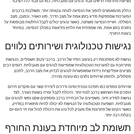
מציעות פתרונות חדשים עבור נהגים עם מוגבלויות, כמו גם עבור כלל הציבור.
כחלק מהמאמצים להפוך את הנסיעה לנוחה ובטוחה יותר, משולבות ברכבים
המערכות שמספקות מידע בזמן אמת על מצב הדרך, מזג האוויר, וכמובן, מצב
הסוללה. חוויית הנסיעה משתנה, כאשר נהגים יכולים לקבל החלטות מבוססות על
נתונים בזמן אמת, מה שמפחית את הלחץ והדאגות במהלך הנסיעה, במיוחד
בעונת החורף.
נגישות טכנולוגית ושירותים נלווים
נגישות לא מסתכמת רק בעיצוב הפיזי של הרכב. ברכבי SUV חשמליים, הנגישות
מתרחבת גם למערכות הטכנולוגיות שמסייעות לנהגים עם מוגבלויות. דגמים רבים
מציעים אפליקציות ניידות שמאפשרות לנהגים לבדוק את מצב הרכב, לתכנן
מסלולים, ולהזמין שירותים נלווים כמו טעינה מהירה.
שירותים נוספים כמו תמיכה טכנית זמינה ודרכים ליצירת קשר עם מוקדים חירום
הופכים את השימוש ברכב לנוח יותר. היכולת לקבל עזרה בשעת הצורך, לצד
נגישות למידע חיוני, משפיעים על הבחירה ברכב ומספקים שקט נפשי לנהגים עם
מוגבלויות. השפעת הטכנולוגיה על הנגישות לא יכולה להיות מתוארת במדויק,
כאשר הקיום של פתרונות אלו מעניק לכל נהג את היכולת לנהל את חיי היום-יום
בקלות רבה יותר.
תשומת לב מיוחדת בעונת החורף