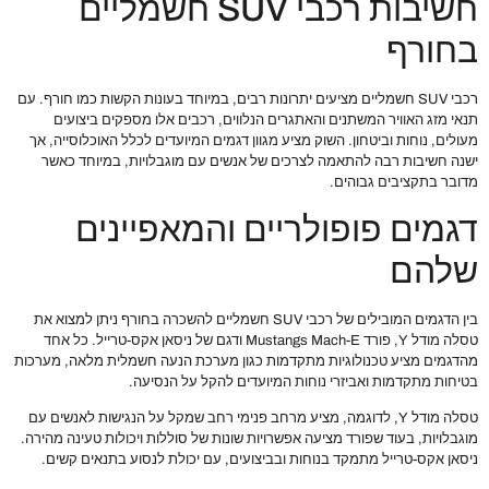
חשיבות רכבי SUV חשמליים
בחורף
רכבי SUV חשמליים מציעים יתרונות רבים, במיוחד בעונות הקשות כמו חורף. עם
תנאי מזג האוויר המשתנים והאתגרים הנלווים, רכבים אלו מספקים ביצועים
מעולים, נוחות וביטחון. השוק מציע מגוון דגמים המיועדים לכלל האוכלוסייה, אך
ישנה חשיבות רבה להתאמה לצרכים של אנשים עם מוגבלויות, במיוחד כאשר
מדובר בתקציבים גבוהים.
דגמים פופולריים והמאפיינים
שלהם
בין הדגמים המובילים של רכבי SUV חשמליים להשכרה בחורף ניתן למצוא את
טסלה מודל Y, פורד Mustangs Mach-E ודגם של ניסאן אקס-טרייל. כל אחד
מהדגמים מציע טכנולוגיות מתקדמות כגון מערכת הנעה חשמלית מלאה, מערכות
בטיחות מתקדמות ואביזרי נוחות המיועדים להקל על הנסיעה.
טסלה מודל Y, לדוגמה, מציע מרחב פנימי רחב שמקל על הנגישות לאנשים עם
מוגבלויות, בעוד שפורד מציעה אפשרויות שונות של סוללות ויכולות טעינה מהירה.
ניסאן אקס-טרייל מתמקד בנוחות ובביצועים, עם יכולת לנסוע בתנאים קשים.