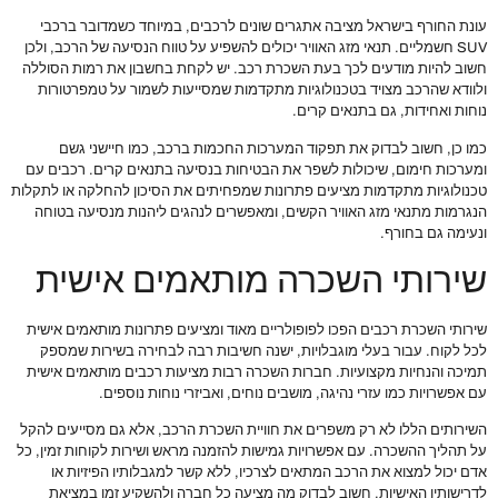
עונת החורף בישראל מציבה אתגרים שונים לרכבים, במיוחד כשמדובר ברכבי
SUV חשמליים. תנאי מזג האוויר יכולים להשפיע על טווח הנסיעה של הרכב, ולכן
חשוב להיות מודעים לכך בעת השכרת רכב. יש לקחת בחשבון את רמות הסוללה
ולוודא שהרכב מצויד בטכנולוגיות מתקדמות שמסייעות לשמור על טמפרטורות
נוחות ואחידות, גם בתנאים קרים.
כמו כן, חשוב לבדוק את תפקוד המערכות החכמות ברכב, כמו חיישני גשם
ומערכות חימום, שיכולות לשפר את הבטיחות בנסיעה בתנאים קרים. רכבים עם
טכנולוגיות מתקדמות מציעים פתרונות שמפחיתים את הסיכון להחלקה או לתקלות
הנגרמות מתנאי מזג האוויר הקשים, ומאפשרים לנהגים ליהנות מנסיעה בטוחה
ונעימה גם בחורף.
שירותי השכרה מותאמים אישית
שירותי השכרת רכבים הפכו לפופולריים מאוד ומציעים פתרונות מותאמים אישית
לכל לקוח. עבור בעלי מוגבלויות, ישנה חשיבות רבה לבחירה בשירות שמספק
תמיכה והנחיות מקצועיות. חברות השכרה רבות מציעות רכבים מותאמים אישית
עם אפשרויות כמו עזרי נהיגה, מושבים נוחים, ואביזרי נוחות נוספים.
השירותים הללו לא רק משפרים את חוויית השכרת הרכב, אלא גם מסייעים להקל
על תהליך ההשכרה. עם אפשרויות גמישות להזמנה מראש ושירות לקוחות זמין, כל
אדם יכול למצוא את הרכב המתאים לצרכיו, ללא קשר למגבלותיו הפיזיות או
לדרישותיו האישיות. חשוב לבדוק מה מציעה כל חברה ולהשקיע זמן במציאת