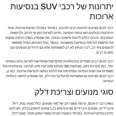
יתרונות של רכבי SUV בנסיעות
ארוכות
רכבי SUV מציעים יתרונות רבים לנהגים, במיוחד במהלך נסיעות ארוכות. אחד
היתרונות הבולטים הוא נוחות הנסיעה, הודות למרווח הפנימי הרחב ולכיסאות
המפנקים. נהגים יכולים ליהנות מישיבה גבוהה, מה שמסייע בשדה הראיה ומקטין
את תחושת העייפות בנסיעות ממושכות. בנוסף, נפח האחסון הגדול מאפשר
להעמיס ציוד רב, דבר הנחוץ לא רק למשפחות אלא גם ליחידים הנוסעים עם
חפצים רבים.
רכבי SUV רבים מצוידים בטכנולוגיות מתקדמות שמסייעות לנהיגה נוחה ובטוחה
יותר, כמו מערכת ניווט, מצלמות 360 מעלות ומערכות סיוע לנהיגה. טכנולוגיות אלו
משפרות את חווית הנסיעה ומפחיתות את הלחץ הנלווה לנסיעות ארוכות. כמו כן,
רכבי SUV מציעים גם אפשרויות לניהול צריכת דלק, מה שמסייע לחסוך בעלויות
הנסיעה.
סוגי מנועים וצריכת דלק
בשוק רכבי ה-SUV, קיימת מגוון רחב של סוגי מנועים, כולל מנועי בנזין, דיזל
והיברידיים. מנועים היברידיים מציעים איזון בין ביצועים לחסכון בדלק, ויש להם
יתרון בנסיעות ארוכות, במיוחד בעונות הקרות כאשר המזגן פועל. מנועי דיזל,