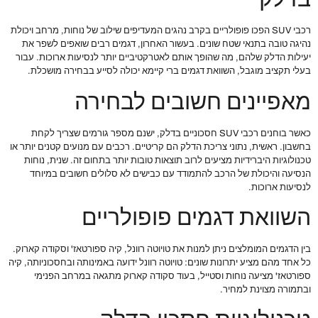
רכבי SUV הפכו פופולריים בקרב נהגים המעדיפים שילוב של נוחות, מרחב ויכולת
נהיגה טובה בתנאי שטח שונים. בעשור האחרון, דגמים רבים שואפים לשפר את
יעילות הדלק שלהם, מה שהופך אותם לאטרקטיביים יותר לנסיעות ארוכות. עבור
בעלי תקציב מוגבל, השוואת דגמים ברי קיימא יכולה לסייע בבחירה מושכלת.
מאפיינים חשובים לבחירה
כאשר בוחנים רכבי SUV חסכוניים בדלק, ישנם מספר גורמים שצריך לקחת
בחשבון. ראשית, נתוני צריכת הדלק הם קריטיים. רכבים עם מנועים קטנים יותר או
טכנולוגיות היברידיות מציעים לרוב תוצאות טובות יותר בתחום זה. שנית, נוחות
הנסיעה והיכולת של הרכב להתמודד עם כבישים לא סלולים חשובים במיוחד
לנסיעות ארוכות.
השוואת דגמים פופולריים
בין הדגמים המומלצים ניתן למנות את טויוטה רוונל, קיה ספורטאז' וסקודה קארוק.
כל אחד מהם מציע יתרונות שונים: טויוטה רוונל ידועה באמינותה ובחסכוניותה, קיה
ספורטאז' מציעה נוחות וסטייל, בעוד סקודה קארוק מתגאה במרחב הפנימי
ובתמורה מצוינת למחיר.