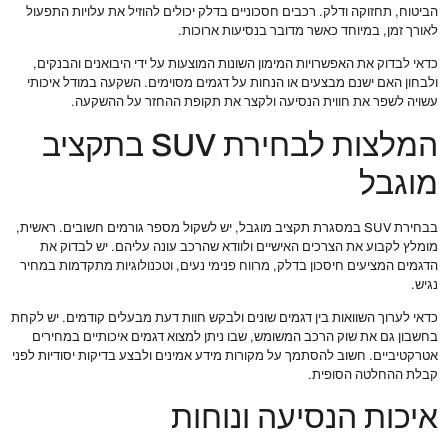
הביטוח, תחזוקה ודלק. רכבים חסכוניים בדלק יכולים להוזיל את עלויות התפעול
לאורך זמן, במיוחד כאשר מדובר בנסיעות ארוכות.
כדאי לבדוק את האפשרויות המימון השונות המוצעות על ידי היבואנים והבנקים,
ולבחון האם ישנם מבצעים או הנחות על דגמים מסוימים. השקעה במודל איכותי
עשויה לשפר את חווית הנסיעה ולקצר את תקופת ההחזר על ההשקעה.
המלצות לבחירת SUV בתקציב
מוגבל
בבחירת SUV במסגרת תקציב מוגבל, יש לשקול מספר גורמים חשובים. ראשית,
מומלץ לקבוע את הצרכים האישיים ולוודא שהרכב עונה עליהם. יש לבדוק את
הדגמים המציעים חיסכון בדלק, מרווח פנימי נעים, וטכנולוגיות מתקדמות במחיר
נגיש.
כדאי לערוך השוואות בין דגמים שונים ולבקש חוות דעת מבעלים קודמים. יש לקחת
בחשבון גם את שוק הרכב המשומש, שבו ניתן למצוא דגמים איכותיים במחירים
אטרקטיביים. חשוב להסתמך על מקורות מידע אמינים ולבצע בדיקות יסודיות לפני
קבלת ההחלטה הסופית.
איכות הנסיעה ונוחות