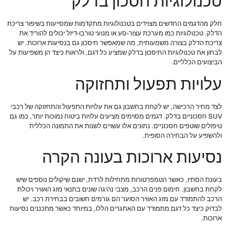
טכנולוגיות חסכון בדלק
חלק מהדגמים החדשים מצוידים בטכנולוגיות מתקדמות שמסייעות בשיפור צריכת
הדלק. טכנולוגיות כמו מערכת עצור-סע או מנועי טורבו-דיזל יכולים להוריד את
צריכת הדלק בצורה משמעותית, מה שמאפשר חיסכון גם בנסיעות ארוכות. יש
לבחון את טכנולוגיות החיסכון בדלק שמציע כל דגם, ולראות כיצד הן משפיעות על
הביצועים הכלליים.
עלויות תפעול ותחזוקה
לצד מחיר הרכישה, יש לקחת בחשבון גם את עלויות התפעול והתחזוקה של רכבי
SUV חסכוניים בדלק. דגמים מסוימים מציעים עלויות ביטוח נמוכות יותר, כמו גם
טיפולים שוטפים חסכוניים. נתונים אלו עשויים לשנות את התמונה הכללית
ולהשפיע על הבחירה הסופית.
נסיעות ארוכות בעונה הקרה
בעונת הסתיו, כאשר הטמפרטורות מתחילות לרדת, ישנם שיקולים נוספים שיש
לקחת בחשבון. חימום פנים הרכב, מצבי נהיגה שונים בתנאי מזג האוויר ויכולת
הרכב להתמודד עם מזג האוויר הסוער הם גורמים חשובים בבחירת רכב. יש
לבדוק כיצד כל דגם מתמודד עם האתגרים הללו, במיוחד כאשר מתכננים נסיעות
ארוכות.