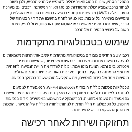
במהלך הסתיו, שינויים במזג האוויר יכולים להשפיע על תנאי הכביש, ולכן חשוב
לבחור ברכב שמציע יכולת התמודדות עם מזג האוויר המשתנה. רכבים עם מערכת
הנעה כפולה (AWD) מציעים יתרון נוסף בנסיעה בתנאים רטובים או מושלגים,
ומסייעים בשמירה על יציבות. כמו כן, יש לקחת בחשבון את דירוג הבטיחות של
הרכב, אשר נמדד על ידי ארגונים כמו Euro NCAP או IIHS, ויכול לספק מידע
חשוב על ביצועי הבטיחות של הרכב.
שימוש בטכנולוגיות מתקדמות
רכבי SUV החדשים מצוידים בטכנולוגיות מתקדמות שמביאות יתרונות משמעותיים
לנהיגה בנסיעות ארוכות. מערכות ניווט אינטראקטיביות, שמציעות נתיבים
אלטרנטיביים ותנאי תנועה בזמן אמת, יכולות לשדרג את חוויית הנסיעה ולהפחית
את זמני ההמתנה בפקקים. בנוסף, מערכות סאונד איכותיות ומסכים גדולים
מוסיפות ממד של בידור לנוסעים, מה שמקל על הזמן שעובר במהלך הנסיעה.
טכנולוגיות נוספות כוללות חיבוריות Bluetooth ו-Wi-Fi, המאפשרות לנוסעים
להתחבר לאינטרנט וליהנות מתוכן מדיה במהלך הנסיעה. רכבים מסוימים מציעים
גם אפשרויות טעינה אלחוטית, דבר שמקל על השימוש במכשירים ניידים בנסיעות
ארוכות. כל הטכנולוגיות הללו תורמות לנוחות ולחוויה הכללית של הנסיעה, והופכות
את הזמן המושקע בכביש לנעים יותר.
תחזוקה ושירות לאחר רכישה