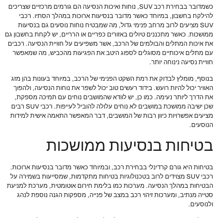
כשמדובר בבחירת רכב SUV, נוחות ואיכות הנסיעה הם גורמים מרכזיים שצריכים
להילקח בחשבון, במיוחד כאשר מדובר בנסיעות ארוכות במהלך הסתיו. רכבי
SUV מציעים לרוב מרחב פנימי גדול, מה שמבטיח נוחות נוסעים גם בנסיעות
ממושכות. כאשר מתכננים טיולים באזורים כפריים או הרריים, יש לקחת בחשבון גם
את איכות המתלים והבולמים של הרכב, אשר משפיעים על חוויית הנסיעה. רכבים
עם מתלים איכותיים מסוגלים לספוג היטב את הפגיעות מהכביש, מה שמאפשר
חוויית נסיעה נינוחה יותר.
בנוסף, מומלץ לבדוק את רמת השקט הפנימי של הרכב, במיוחד בעונות בהן מזג
האוויר יכול להיות רועש. בידוד רעשים טוב יכול לשפר את נוחות הנסיעה, ולהפוך
את הדרך ליותר נעימה. כמו כן, יש לוודא שהמושבים נוחים עם תמיכה מספקת,
שכן ישיבה ממושכת במושבים לא נוחים עלולה להוביל לעייפות. רכבי SUV רבים
מציעים אפשרויות כיוון רבות של המושבים, דבר המאפשר התאמה אישית למידות
הנוסעים.
בטיחות בנסיעות ממושכות
בטיחות היא גורם קרדינלי בבחירת רכב, ובמיוחד כאשר מדובר בנסיעות ארוכות.
רכבי SUV מצוידים לרוב בטכנולוגיות בטיחות מתקדמות, שמסייעות בשמירה על
הבטיחות במהלך הנסיעה. מערכות כמו בלימת חירום אוטומטית, מערכת למניעת
סטייה מנתיב, ומערכות זיהוי רכב במצב של פנייה, מספקות הגנה נוספת לנהג
ולנוסעים.