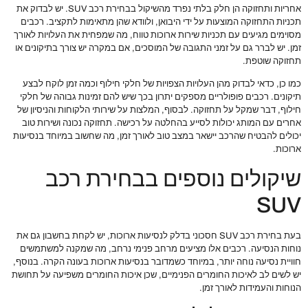
אחריות ותחזוקה הן חלק בלתי נפרד מהשיקול בבחירת רכב SUV. יש לבדוק את
תכניות התחזוקה המוצעות על ידי היבואן, ולוודא שהן מתאימות לתקציב. רכבים
מסוימים מגיעים עם תכניות שירות ארוכות טווח, מה שמפחית את העלויות לאורך
זמן. יש לברר גם על זמני התגובה של המוסכים, אם במקרה יש צורך בתיקונים או
תחזוקה שוטפת.
כמו כן, כדאי לבדוק מהן העלויות הצפויות של חלקי חילוף וכמה זמן לוקח לבצע
תיקונים. רכבים פופולריים מספקים יתרון בכך שיש להם זמינות גבוהה של חלקי
חילוף, דבר שמקל על תחזוקה. לבסוף, המלצות על שירותי הלקוחות והניסיון של
אחרים עם המותג יכולות לסייע בהחלטה על רכישה. תחזוקה נכונה ושירות טוב
יכולים להבטיח שהרכב יישאר במצב טוב לאורך זמן, מה שחשוב במיוחד בנסיעות
ארוכות.
שיקולים נוספים בבחירת רכב
SUV
בעת בחירת רכב SUV חסכוני בדלק לנסיעות ארוכות, יש לקחת בחשבון גם את
נוחות הנסיעה. רכבים אלו מציעים מרחב פנימי נרחב, מה שמקנה למשתמשים
חוויית נסיעה נוחה יותר, במיוחד כשמדובר בנסיעות ארוכות בעונה הקרה. בנוסף,
יש לשים לב לאיכות החומרים הפנימיים, שכן איכות החומרים משפיעה על תחושת
הנוחות והעמידות לאורך זמן.