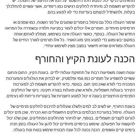
מתאימים לניקוי יכול למנוע חלודה ולשמור על המראה החיצוני של העגלה. יש
להקדיש תשומת לב מיוחדת לחלקים רגישים כמו ריפודים, אשר עשויים להתלכלך
בקלות, ולהשתדל לנקותם בעדינות כדי לא לפגוע בהם.
שימור העגלה כולל גם טיפול בחומרים שמגנים על פני השטח, כמו שמנים או
תרסיסים מיוחדים. חומרים אלו יכולים לעזור במניעת חלודה ובשמירה על המראה
החדש של העגלה. בנוסף, כאשר העגלה אינה בשימוש, מומלץ לאחסן אותה
במקום יבש ומוגן כדי למנוע נזקי מזג האוויר. כל אלו תורמים לאורך החיים של
העגלה ומוודאים שהיא תישאר במצב מצוין לשימוש עתידי.
הכנה לעונת הקיץ והחורף
עונות השנה משפיעות רבות על תחזוקת עגלות ילדים. בעונת הקיץ, החום והחום
עשויים להשפיע על חומרים כמו גומי ופלסטיק. יש לבדוק את הגלגלים והמערכות
המכנית כדי לוודא שאין נזקי חום. בנוסף, כדאי להקדיש תשומת לב למערכות
הקירור בעגלות חשמליות, ולוודא שהן פועלות בצורה תקינה. ניקוי של החלקים
הפנימיים והחיצוניים בעונה זו יכול למנוע היווצרות של בקטריות וריחות לא נעימים.
בעונת החורף, יש לשים לב למים ולשלג שעלולים להיכנס לחלקים פנימיים של
העגלה. טיפול במערכת הבלמים ובחלקים החשמליים הוא הכרחי, שכן מים יכולים
לגרום לקצרים חשמליים. בנוסף, יש להיזהר מהחלקים המחליקים, שכן שלג יכול
להקשות על תפעולם. שימוש בכיסויים מיוחדים יכול להגן על העגלה בזמן חניה
בימים קרים וגשומים. הכנה נכונה לכל עונה תבטיח שימוש בטוח ונוח בעגלה.