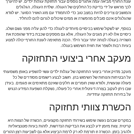
עונת החורף מביאה עמה אתגרים נוספים עבור תחזוקת עגלות ילדים. יש להיערך
לכך מראש על ידי בדיקת כל החלקים של העגלה. שלדת העגלה, הגלגלים
והמושבים צריכים להיות במצב טוב כדי להתמודד עם מזג האוויר הסוער. יש לוודא
שהגלגלים אינם סובלים מהפשרה או ממים שיכולים לגרום להם להחליד.
בנוסף, יש לשקול שימוש בכיסויים מיוחדים לעגלה כדי להגן עליה מפני גשם ושלג.
כיסויים אלו לא רק מגנים על העגלה, אלא גם מספקים שכבת בידוד שהופכת את
השהייה בעגלה לנוחה יותר עבור הילד. הכנה מתאימה לעונת החורף יכולה למנוע
בעיות רבות ולשפר את חווית השימוש בעגלה.
מעקב אחרי ביצועי התחזוקה
מעקב מדויק אחרי ביצועי התחזוקה של עגלות ילדים עשוי להשפיע באופן משמעותי
על הבטיחות והנוחות של השימוש בהן. חשוב לבצע רישומים מסודרים של כל
פעולה שנעשית, ולוודא שאין חומרים או חלקים שאינם מתאימים או פגומים. בעידן
שבו ניתן לעקוב בצורה דיגיטלית אחרי כל פעולה, נשקלת השפעת המידע הנגיש
על בחירות תחזוקה עתידיות.
הכשרת צוותי תחזוקה
במקרים שבהם נעשה שימוש בשירותי תחזוקה מקצועיים, הכשרה של הצוות היא
קריטית. צוות מיומן ידע לבצע את הבדיקות הנדרשות, לזהות בעיות פוטנציאליות
ולהגיב בזמן. הכשרה זו תורמת לא רק לרמת הביצוע אלא גם לשביעות רצון ההורים