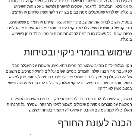
חלקים כמו הגלגלים, המושבים והשלדה צריכים להיבדק באופן קבוע כדי לזהות
סימני בלאי. הגלגלים, לדוגמה, עלולים להישחק ולהשפיע על נוחות השימוש
בעגלה. יש לוודא שהגלגלים מסתובבים בצורה חלקה ושאין סדקים או חריצים.
בנוסף, חשוב לבדוק את המושבים כדי לוודא שאין קרעים או חומרים שנשחקים.
תחזוקה של המושבים עשויה לכלול ניקוי בעזרת חומרי ניקוי מתאימים או החלפת
כריות ישנות. כל פעולה כזו תורמת להבטחת נוחות וביטחון הילד בזמן השימוש
בעגלה.
שימוש בחומרי ניקוי ובטיחות
ניקוי עגלות ילדים מחייב שימוש בחומרים מתאימים, שישמרו על העגלה מבלי
לפגוע בחומרי הבניין שלה. חומרים כימיים קשים עלולים להזיק למרכיבים השונים
של העגלה, ולכן מומלץ לבחור חומרי ניקוי עדינים ובטוחים לשימוש. ניתן למצוא
בשוק חומרים מיוחדים המיועדים לניקוי עגלות, שיכולים להבטיח שהעגלה תישאר
במצב מצוין לאורך זמן.
כמו כן, יש לשים לב להנחיות היצרן לגבי חומרי ניקוי. יצרנים מסוימים מספקים
המלצות על מוצרים מסוימים שיכולים לשמש לניקוי תחזוקה. שמירה על ההנחיות
האלו יכולה למנוע נזקים ולהבטיח שהעגלה תישאר בטוחה לשימוש.
הכנה לעונת החורף