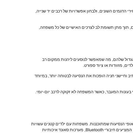
הדגמים השונים, ולבחון אפשרויות של רכבים יד שנייה,
נים, תוך מתן תשומת לב לצרכים האישיים של כל משפחה,
ת המעדיפות נוחות וביטחון במהלך נסיעות. רכבי SUV ידועים במרווח הפנימי הגדול שלהם, מה שמאפשר לנוסעים ליהנות ממקום רב
דים, מזוודות או ציוד ספורט.
 מנתיב וחיישני חניה הופכות את הנסיעה לבטוחה יותר, במיוחד
בעונות המעבר, כאשר המשפחה לא זקוקה לרכב יום-יומי.
פי הנסיעות שמתוכננות. משפחות עם ילדים קטנים עשויות
להעדיף רכבים עם מערכות בטיחות נוספות, כמו מושבי ילדים מובנים או חיבורים לקסדות. כמו כן, משפחות עם בני נוער עשויות לחפש רכבים המציעים חיבורי Bluetooth, מערכות סאונד איכותיות