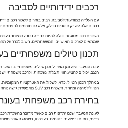
רכבים ידידותיים לסביבה
רכבים אלה לא רק חוסכים בדלק, אלא גם תורמים להפחתת זיה
השכרת רכב מסוג זה יכולה להיות בחירה נבונה במיוחד בעונת
שמתאים לצרכים האישיים והמשפחתיים. חשוב לברר על תחנות
תכנון טיולים משפחתיים ב
עונת המעבר היא זמן מצוין לתכנן טיולים משפחתיים. השכרת
הנגב, יכולים להציע חוויות בלתי נשכחות, ולרכב משפחתי יש א
במהלך תכנון הטיול, כדאי לשקול את האטרקציות המקומיות, 
הטיול למהנה ומיוחד. השכרת רכב SUV מאפשרת גישה נוחה לאתרים מרוחקים יותר, תוך שמירה על נוחות וביטחון.
בחירת רכב משפחתי בעונת
פנימי, נוחות וביצועים בטוחים. בעונה זו, כשמזג האוויר משתנה, רכבי SUV מציעים את האיזון המושלם בין ביצועים לבי