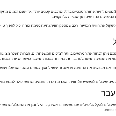
כמו כן, יש לקחת בחשבון את צריכת הדלק של הרכב. רכבי SUV נוטים להיות פחות חסכוניים בדלק מרכבים קטנים י
ביצועים הנדרשים תוך שמירה על תקציב.
ול את חווית הנסיעה. רכב שמספק חווית נהיגה נעימה ונוחה יכול להפוך טיולים 
וכם ניתן לבחור את המתאים ביותר לצרכים המשפחתיים. חברות השכר מציעות דג
צוא את ההצעה המשתלמת ביותר, במיוחד בעונות המעבר כאשר יש יותר מבחר.
יוחד אם מבצעים את ההזמנה מראש. זה עשוי לחסוך כספים וכאב ראש של חיפוש 
נוספים שיכולים להשפיע על חווית השכרה. הכרת התנאים מראש יכולה למנוע בעי
עבר
כולים להקל על טיולים עם משפחה. ראשית, כדאי לתכנן את המסלול מראש ולבדו
 ובטוח.