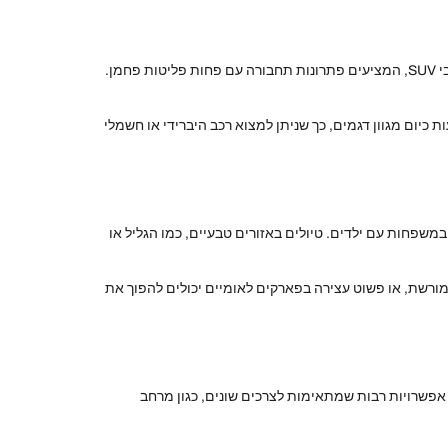
עם העלייה במודעות לסביבה, רבים בוחרים לשכור רכבים ידידותיים יותר לסביבה. בשוק ההשכרה קיימים דגמים היברידיים וחשמליים של רכבי SUV, המציעים פתרונות תחבורה עם פחות פליטות פחמן.
כיום מגוון דגמים, כך שניתן למצוא רכב היברידי או חשמלי
שפחות עם ילדים. טיולים באזורים טבעיים, כמו הגליל או
ורשת, או פשוט עצירה בפארקים לאומיים יכולים להפוך את
ת רבים כאשר מדובר בהשכרת רכבי משפחה, במיוחד עבור משפחות עם תקציב מוגבל. השכרת רכבי SUV מספקת אפשרויות רבות שמתאימות לצרכים שונים, כגון מרחב