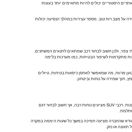
אתרים היסטוריים יכולים להיות מתאימים יותר בעונות
רה על מצב רוח טוב. מספר עצירות במהלך הנסיעה יכולות
תי צפוי, ולכן חשוב לבחור רכב שמתאים לתנאים המשתנים.
ולוגיות מתקדמות לשיפור הבטיחות, כמו מערכות בלימה
 היא פתרון אידיאלי למשפחות עם ילדים, המצריכות מקום אחסון נוסף. רכבי SUV מציעים תא מטען מרווח, מה שמאפשר לאחסן כיסאות בטיחות, טיולים
, תוך שמירה על נוחות וביטחון.
בעת בחירת רכב להשכרה, יש לקחת בחשבון כמה גורמים חשובים. ראשית, יש לוודא שהרכב מתאים לצרכים יומיומיים ולסוג הנסיעות המתוכננות. רכבי SUV מציעים נוחות רבה, אך חשוב לבחור דגם
שתלמת.
ש לוודא שהחברה מציעה תמיכה במשך כל שעות היממה במקרה
תאונה או נזק.