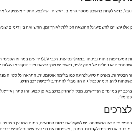
, כדאי לקחת בחשבון מספר גורמים. ראשית, יש לבצע תחקיר מעמיק על מחירי 
כן אלו עשויים להשפיע על ההוצאה הכוללת לאורך זמן. ההשוואה בין דגמים שו
השכרת רכבי SUV מציעה יתרונות רבים, במיוחד עבור משפחו
פחתיים או טיולים אל מחוץ לעיר, כאשר יש צורך לשאת ציוד נוסף כמו עגלות יל
תקדמות לשיפור הבטיחות. מערכות סיוע לנהיגה כמו בלימה אוטומטית, התראה על סטייה
פחות ליהנות מהטכנולוגיה הזו מבלי להתחייב לרכישת רכב חדש.
 רק במועדים הנדרשים, מבלי להחזיק ברכב באופן קבוע. זהו פתרון אידיאלי 
פטימלי.
צרכים
פציפיים של המשפחה. יש לשקול את כמות הנוסעים, כמות המטען הצפויה ואו