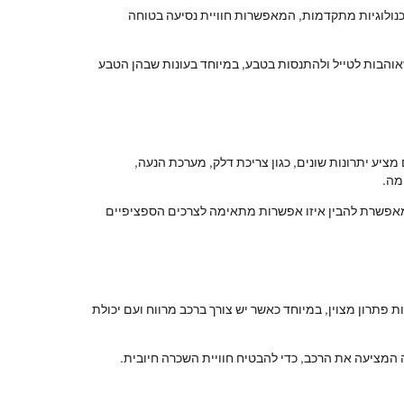
בטכנולוגיות מתקדמות, המאפשרות חוויית נסיעה בטוחה
פחות שאוהבות לטייל ולהתנסות בטבע, במיוחד בעונות שבהן הטבע
4, ניסאן קשקאי וסקודה קארוק. כל אחד מהדגמים מציע יתרונות שונים, כגון צריכת דלק, מערכת הנעה,
 מאפשרת להבין איזו אפשרות מתאימה לצרכים הספציפיים
מחפשות פתרונות תחבורה זמניים, השכרת רכבי משפחה הפכה לפופולרית יותר. השכרת רכב SUV יכולה להיות פתרון מצוין, במיוחד כאשר יש צורך ברכב מרווח ועם יכולת
ה המציעה את הרכב, כדי להבטיח חוויית השכרה חיובית.