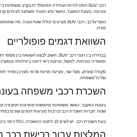
רכבי SUV הפכו להיות הבחירה הפופולרית בקרב משפח
ונעימה. בעונת המעבר, כאשר מזג האוויר משתנה לעיתים קרוב
נוסף על כך, רכבי SUV מציעים יכולת שטח 
פורח.
השוואת דגמים פופולריים
ומאפייני בטיחות. למשל, טויוטה רַו4 ידועה ביעילותה ובמערכת ההנעה ההיברידית שלה, בעוד ניסאן קשקאי מציעה עיצוב מודרני ונוחות מרשימה.
סקודה קארוק, מצד שני, מציעה מרווח פנימי מצוין במחיר 
של כל משפחה.
השכרת רכבי משפחה בעונ
שטח. חברות השכרת רכבים רבות מציעות דגמים שונים במחי
בעת השכרת רכב, יש לשים לב לתנאי ההשכרה, כולל כיסוי ביטו
המלצות עבור רכישת רכב ב