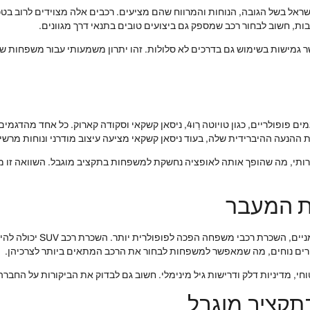
ות בישראל בשל הגובה, הנוחות והמרווח שהם מציעים. רכבים אלה מצוידים לרוב 
ות, חשוב לבחור רכב שמספק גם ביצועים טובים בתנאי דרך מגוונים.
טובה, מה שמאפשר גמישות בשימוש גם בדרכים לא סלולות. זהו יתרון משמעותי עבור מש
בבחירה בין דגמי רכבי SUV, חשוב לבצע השוואה בין מספר דגמים פופולריים, כגון טויוטה רַו
תחרותי, מה שהופך אותה לאופציה נחשקת למשפחות בתקציב מוגבל. השוואה זו
ת המעבר
בעונת המעבר, כאשר משפחות 
רים נוחים, מה שמאפשר למשפחות לבחור את הרכב המתאים ביותר לצרכיהן.
חי, מדיניות דלק ודרישות גיל מינימלי. חשוב גם לבדוק את הביקורות על החבר
תקציב מוגבל