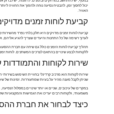
בנוסף, יש להתחשב במרחקים ובזמנים. לדוגמה, יש לבדוק אם 
יכול לחסוך זמן, להבטיח נסיעה נוחה ולהפוך את החוויה ליו
האוויר.
קביעת לוחות זמנים מדויקים
קביעת לוחות זמנים מדויקים היא חלק בלתי נפרד מהשירותי
לערוך רשימה של כל התחנות והיעדים שצריך להגיע אליהם, ול
תהליך קביעת לוחות הזמנים כולל גם שיחה עם חברת ההסעות 
ללקוחות לבצע שינויים בהתאם לצרכים המשתנים. לוחות זמני
שירות לקוחות והתמודדות ע
שירות לקוחות הוא מרכיב קרדינלי בחוויית השימוש בשירותי 
שניתן לקבל מענה מהיר על בעיות שמתעוררות. זמינות של ש
במקרים של עיכובים, שניים או יותר שינויים במסלול הנסיעה,
משמעותי, ולקוחות רבים יעריכו את הגמישות והמקצועיות של
כיצד לבחור את חברת ההס