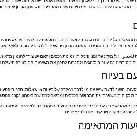
יש צורך לעצור בדרך כדי לאסוף נוסעים נוספים או אם יש מקומות שצריך להימנ
תר זורמת. יש גם לקחת בחשבון את העונה שבה מתבצעת הנסיעה, מכיוון שזמני ה
ם המוצעים על ידי חברות הסעות. כאשר מדובר בהסעות קבוצתיות או משפחתיו
התאים את לוחות הזמנים בהתאם. תכנון מראש יכול למנוע עיכובים ולשפר את ח
للحصول על מידע על זמני פעילות, זמינות רכבים והאם יש צורך להזמין מראש
ם מסודרים גם עוזרים לנהגים ולחברות לתכנן את משימותיהם בצורה היעילה ב
ם בעיות
הסעות. חשוב לדעת שיש עם מי לדבר במקרה של בעיות או שאלות. חברות הסעות ר
ירות לקוחות משפרת את התחושה הכללית ומביאה לתחושת ביטחון בקרב הנוסעי
 חשוב שהנהג או נציג החברה יידעו את הנוסעים במהרה כדי למנוע אי נעימות. כ
 החברה במקרה של אירועים בלתי צפויים.
עות המתאימה