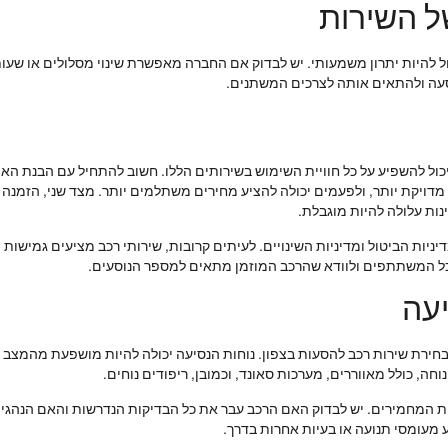
ל השירות
 להיות יתרון משמעותי. יש לבדוק אם החברה מאפשרת שינוי מסלולים או שעות 
הסעה ולהתאים אותה לצרכים המשתנים.
כול להשפיע על כל חוויית השימוש בשירותים הללו. חשוב להתחיל עם הבנת האו
יקת יותר, ולפעמים יכולה להציע מחירים משתלמים יותר. מצד שני, הזמנה ספ
נות עלולה להיות מוגבלת.
דיניות הביטול ומדיניות השינויים. לעיתים קרובות, שירותי רכב מציעים גמישו
 כל המשתתפים ולוודא שהרכב המוזמן מתאים למספר הנוסעים.
יעה
בחירת שירות רכב להסעות בצפון. נוחות הנסיעה יכולה להיות מושפעת מהמצב הפ
חה, כולל מאווררים, מערכות סאונד, וכמובן, ריפודים נוחים.
ת המחמירים. יש לבדוק האם הרכב עבר את כל הבדיקות הנדרשות והאם הנהגים ה
 מעומסי תנועה או בעיות אחרות בדרך.