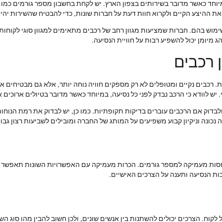
 כאשר מדובר בשירותים בצפון הארץ. יש לקחת בחשבון מספר גורמים כמו ני
את ההיצע הקיים ולקרוא חוות דעת על חברות שונות, כדי להבטיח שהשירות יהיה
מוש בהם. חברות שמציעות מגוון רחב של רכבים מתאימים למגוון סוגי לקוחות,
מיומן יכול להשפיע רבות על חוויית הנסיעה.
ן רכבים
ות. רכבים נקיים ומטופלים לא רק מספקים חוויה נוחה יותר, אלא גם מבטיחים
י. יש לוודא כי הרכב נבדק לפני כל נסיעה, במיוחד כאשר מדובר בטיולים ארוכים 
בדוק אם הרכבים עוברים בדיקות תקופתיות. כמו כן, יש לבדוק את רמת הנוחות 
זוקה נכונה וניקיון קבוע משפיעים על המותג של החברה ומובילים לשביעות רצון גב
סות מעמיקה למספר גורמים. הכרות מעמיקה עם האפשרויות השונות תאפשר ל
כות הנסיעה ותענה על הצרכים האישיים.
קוח. הצרכים יכולים להשתנות בין אנשים שונים, ולכן חשוב להבין מהו סוג הש