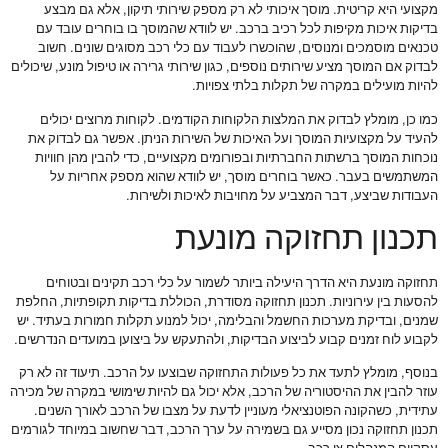
מקצועי היא קריטית. מוסך איכותי לא רק מספק שירותי תיקון, אלא גם מבצע
בדיקות איכות מקיפות לכל רכיב ברכב. יש לוודא שהמוסך בו בוחרים עובד עם
טכנאים מוסמכים ומנוסים, שהוכשרו לעבוד עם כלי רכב מסוגים שונים. חשוב
לבדוק אם המוסך מציע שירותים נוספים, כגון שירותי גרירה או טיפול מונע, שיכולים
להיות מועילים במקרה של תקלות בלתי צפויות.
כמו כן, מומלץ לבדוק את המלצות הלקוחות הקודמים. לקוחות מרוצים יכולים
להעיד על מקצועיות המוסך ועל האיכות של השירות הניתן. אפשר גם לבדוק את
נוכחות המוסך ברשתות החברתיות ובפורומים מקצועיים, כדי להבין מהן חוויות
המשתמשים בעבר. כאשר בוחרים מוסך, יש לוודא שהוא מספק אחריות על
העבודות שביצע, דבר המצביע על מחויבות לאיכות ולשירות.
תכנון תחזוקה מונעת
תחזוקה מונעת היא הדרך היעילה ביותר לשמור על כלי רכב תקינים ובטוחים
להסעות בין עירוניות. תכנון תחזוקה מסודרת, הכוללת בדיקות תקופתיות, החלפת
שמנים, ובדיקת מערכות החשמל והבלימה, יכול למנוע תקלות חמורות בעתיד. יש
לקבוע לוח זמנים קבוע לביצוע הבדיקות, ולהתעקש על ביצוען במועדים הנדרשים.
בנוסף, מומלץ לתעד את כל פעולות התחזוקה שבוצעו על הרכב. תיעוד זה לא רק
עוזר להבין את ההיסטוריה של הרכב, אלא יכול גם להיות שימושי במקרה של מכירה
עתידית, כשהקונה הפוטנציאלי מעוניין לדעת על מצבו של הרכב לאורך השנים.
תכנון תחזוקה נכון מסייע גם בשמירה על ערך הרכב, דבר שחשוב במיוחד לגורמים