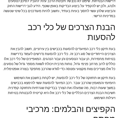
דרישות הבטיחות. שיפוט לא נכון של תקינות הרכב עלול להוביל לסיכון לנוסעים
ולנהג, ולכן יש להקפיד על ביצוע הבדיקות באופן שוטף. הידע לגבי דרישות החוק
והביצוע שלהן עשוי לחסוך בעיות בעתיד, וחשוב להיות מעודכנים בכל שינוי שנעשה
במדיניות הרישוי.
הבנת הצרכים של כלי רכב
להסעות
בעת תיקון כלי רכב המיועדים להסעות בכבישים בין עירוניים, חשוב להבין את
הצרכים הייחודיים של סוג רכב זה. כלי רכב להסעות נדרשים לעמוד בדרישות
בטיחות מחמירות, הן עבור הנוסעים והן עבור הנהגים. המאפיינים של כלי רכב אלו
כוללים לרוב מרחב פנימי גדול, נוחות מרבית ויכולת לשאת מספר גדול של נוסעים.
כל אלו מצריכים צוות מקצועי ומנוסה כדי לוודא שהרכב מתפקד בצורה אופטימלית.
בעת תיקון או תחזוקה של כלי רכב להסעות, יש לקחת בחשבון את השימוש
היומיומי והמאמץ שהרכב עובר. רכב המיועד להסעות עשוי להימצא בכבישים
במשך שעות רבות, מה שמעלה את הצורך בבדיקות שגרתיות ותחזוקה קפדנית.
חשיבות הבנת הצרכים הכלליים של כלי רכב אלו היא קריטית להבטחת בטיחות
ויעילות השימוש.
הקפיצים והבלמים: מרכיבי