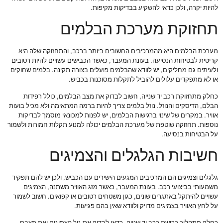
להיות יקרה, ולכן כדאי להשקיע בבדיקות מקיפות.
תחזוקת מערכת הבלמים
מערכת הבלמים היא מהמרכיבים החשובים ביותר ברכב, והתחזוקה שלה היא
קריטית לבטיחות הנסיעה. בעונת המעבר, כאשר הכבישים עשויים להיות רטובים
ולעיתים גם מחליקים, יש לוודא שהבלמים פועלים בצורה תקינה. בלמים שחוקים
או לא מתפקדים עלולים להוביל לתקלות מסוכנות בכביש.
כחלק מתחזוקת רכב יד שנייה, חשוב לבדוק את מצב הבלמים, כולל רפידות
הבלם, הדיסקים והנוזל. נוזל בלמים צריך להיות ברמה המתאימה ולא מכיל בועות
אוויר. במקרים של שינוי ברגישות הבלמים, יש לפנות למכונאי מוסמך לבדיקות
נוספות. תחזוקה שוטפת של מערכת הבלמים יכולה למנוע תקלות חמורות ולשמור
על הבטיחות בנסיעה.
חשיבות הגלגלים והצמיגים
גלגלים וצמיגים הם המרכיבים המגעים הישירים עם הכביש, ולכן יש להם תפקיד
משמעותי בביצועי רכב. בעונת המעבר, כאשר מזג האוויר משתנה, הצמיגים
עשויים להיתקל באתגרים שונים, כגון משטחים רטובים או קפואים. חשוב לשמור
על לחץ האוויר בצמיגים מדויק ולוודא שאין בהם פגיעות.
כחלק מתהליך רכישת רכב יד שנייה, כדאי לבדוק את גיל הצמיגים ואת מצבם