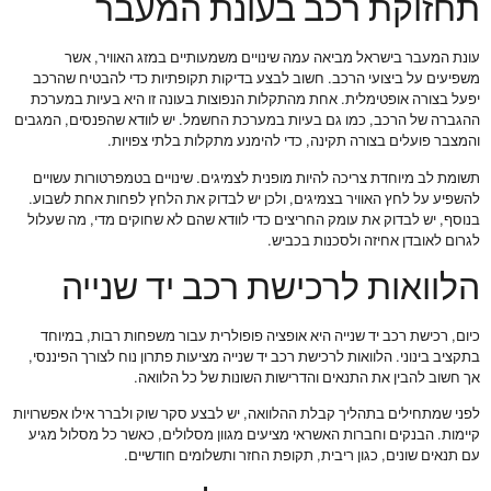
תחזוקת רכב בעונת המעבר
עונת המעבר בישראל מביאה עמה שינויים משמעותיים במזג האוויר, אשר
משפיעים על ביצועי הרכב. חשוב לבצע בדיקות תקופתיות כדי להבטיח שהרכב
יפעל בצורה אופטימלית. אחת מהתקלות הנפוצות בעונה זו היא בעיות במערכת
ההגברה של הרכב, כמו גם בעיות במערכת החשמל. יש לוודא שהפנסים, המגבים
והמצבר פועלים בצורה תקינה, כדי להימנע מתקלות בלתי צפויות.
תשומת לב מיוחדת צריכה להיות מופנית לצמיגים. שינויים בטמפרטורות עשויים
להשפיע על לחץ האוויר בצמיגים, ולכן יש לבדוק את הלחץ לפחות אחת לשבוע.
בנוסף, יש לבדוק את עומק החריצים כדי לוודא שהם לא שחוקים מדי, מה שעלול
לגרום לאובדן אחיזה ולסכנות בכביש.
הלוואות לרכישת רכב יד שנייה
כיום, רכישת רכב יד שנייה היא אופציה פופולרית עבור משפחות רבות, במיוחד
בתקציב בינוני. הלוואות לרכישת רכב יד שנייה מציעות פתרון נוח לצורך הפיננסי,
אך חשוב להבין את התנאים והדרישות השונות של כל הלוואה.
לפני שמתחילים בתהליך קבלת ההלוואה, יש לבצע סקר שוק ולברר אילו אפשרויות
קיימות. הבנקים וחברות האשראי מציעים מגוון מסלולים, כאשר כל מסלול מגיע
עם תנאים שונים, כגון ריבית, תקופת החזר ותשלומים חודשיים.