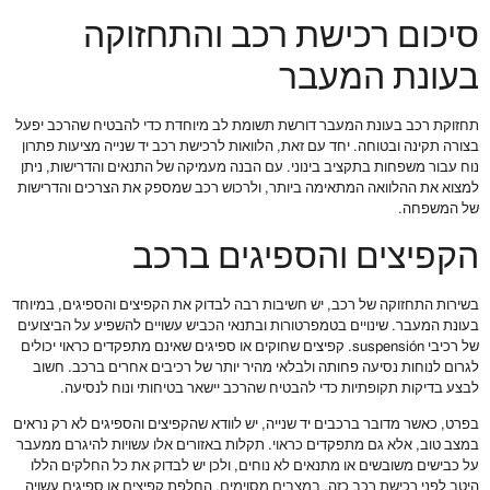
סיכום רכישת רכב והתחזוקה
בעונת המעבר
תחזוקת רכב בעונת המעבר דורשת תשומת לב מיוחדת כדי להבטיח שהרכב יפעל
בצורה תקינה ובטוחה. יחד עם זאת, הלוואות לרכישת רכב יד שנייה מציעות פתרון
נוח עבור משפחות בתקציב בינוני. עם הבנה מעמיקה של התנאים והדרישות, ניתן
למצוא את ההלוואה המתאימה ביותר, ולרכוש רכב שמספק את הצרכים והדרישות
של המשפחה.
הקפיצים והספיגים ברכב
בשירות התחזוקה של רכב, יש חשיבות רבה לבדוק את הקפיצים והספיגים, במיוחד
בעונת המעבר. שינויים בטמפרטורות ובתנאי הכביש עשויים להשפיע על הביצועים
של רכיבי suspensión. קפיצים שחוקים או ספיגים שאינם מתפקדים כראוי יכולים
לגרום לנוחות נסיעה פחותה ולבלאי מהיר יותר של רכיבים אחרים ברכב. חשוב
לבצע בדיקות תקופתיות כדי להבטיח שהרכב יישאר בטיחותי ונוח לנסיעה.
בפרט, כאשר מדובר ברכבים יד שנייה, יש לוודא שהקפיצים והספיגים לא רק נראים
במצב טוב, אלא גם מתפקדים כראוי. תקלות באזורים אלו עשויות להיגרם ממעבר
על כבישים משובשים או מתנאים לא נוחים, ולכן יש לבדוק את כל החלקים הללו
היטב לפני רכישת רכב כזה. במצבים מסוימים, החלפת קפיצים או ספיגים עשויה