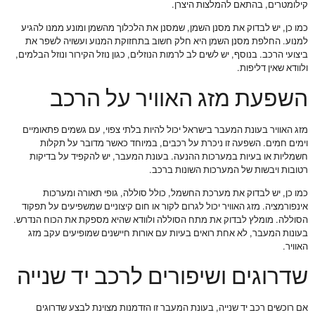
קילומטרים, בהתאם להמלצות היצרן.
כמו כן, יש לבדוק את מסנן השמן, שמסנן את הלכלוך מהשמן ומונע ממנו להגיע
למנוע. החלפת מסנן השמן היא חלק חשוב בתחזוקת המנוע ועשויה לשפר את
ביצועי הרכב. בנוסף, יש לשים לב לרמות הנוזלים, כגון נוזל הקירור ונוזל הבלמים,
ולוודא שאין דליפות.
השפעת מזג האוויר על הרכב
מזג האוויר בעונת המעבר בישראל יכול להיות בלתי צפוי, עם גשמים פתאומיים
וימים חמים. השפעה זו ניכרת על רכבים, במיוחד כאשר מדובר על תקלות
חשמליות או בעיות במערכות ההנעה. בעונת המעבר, יש להקפיד על בדיקות
רטובות ויבשות של המערכות השונות ברכב.
כמו כן, יש לבדוק את מערכת החשמל, כולל סוללה, גופי תאורה ומערכות
אינפורמציה. מזג האוויר יכול לגרום לקור או חום קיצוניים שמשפיעים על תפקוד
הסוללה. מומלץ לבדוק את מתח הסוללה ולוודא שהיא מספקת את הכוח הנדרש.
בעונות המעבר, לא אחת רואים בעיות עם אורות חיישנים שמופיעים עקב מזג
האוויר.
שדרוגים ושיפורים לרכב יד שנייה
אם רוכשים רכב יד שנייה, בעונת המעבר זו הזדמנות מצוינת לבצע שדרוגים