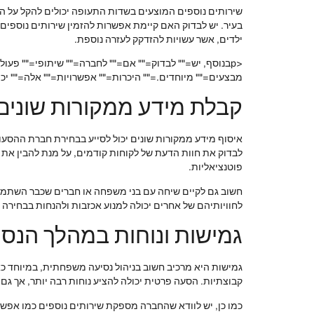
שירותים נוספים המוצעים בשדות התעופה יכולים להקל על החו
בעיר. יש לבדוק האם קיימת אפשרות להזמין שירותים נוספי
ילדים, אשר עשויות להזדקק לעזרה נוספת.
<pבנוסף, יש="" לבדוק="" אם="" לחברה="" שיתופי="" פעו
מבצעים="" מיוחדים.="" היכרות="" אפשרויות="" אלה="" יכול
קבלת מידע ממקורות שונים
איסוף מידע ממקורות שונים יכול לסייע בבחירת חברת ההסעו
לבדוק את חוות הדעת של לקוחות קודמים, על מנת להבין את 
פוטנציאליות.
חשוב גם לקיים שיחה עם בני משפחה או חברים שכבר השתמשו
לחוויותיהם של אחרים יכולה למנוע אכזבות ולהנחות בבחירה ה
גמישות ונוחות במהלך הנסי
גמישות היא מרכיב חשוב בניהול נסיעה משפחתית, במיוחד כ
קבוצתיות. הסעה פרטית יכולה להציע נוחות רבה יותר, אך 
כמו כן, יש לוודא שהחברה מספקת שירותים נוספים כמו אפשר