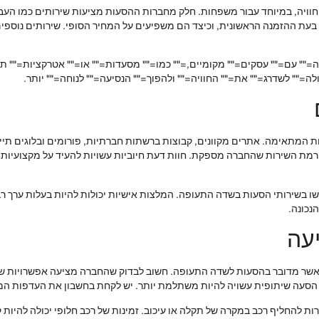
ויה, במיוחד עבור משפחות. חלק מחברות ההסעות מציעות שירותים כמו העברת 
ם בעת ההזמנה הראשונית, וכיצד הם משפיעים על המחיר הסופי. שירותים נוספ
לה="" עם="" עסקים="" מקומיים,="" כמו="" מסעדות="" או="" אטרקציות="" תי
ה="" לשדרג="" את="" החוויה="" ולהפוך="" הנסיעה="" לנוחה="" יותר.
ת המתאימה. אתרים מקוונים, קבוצות ברשתות חברתיות, פורומים ובלוגים תייר
רמת השירות שהחברה מספקת. חוות דעת חיוביות עשויות להעיד על מקצועיות ה
 בשירותי הסעות בשדה התעופה. המלצות אישיות יכולות להיות בעלות ערך רב
נכונה.
עה
אשר מדובר בהסעות לשדה התעופה. חשוב לבדוק שהחברה מציעה אפשרויות שונות
גם הסעה שיתופית עשויה להיות משתלמת יותר. יש לקחת בחשבון את העדפות המ
ות להחליף רכב במקרה של תקלה או עיכוב. זמינות של רכב חלופי יכולה להיות