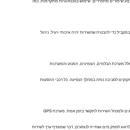
צע שיפורים מתמידים. שימוש בטכנולוגיות מתקדמות, כמו
יל כדי להבטיח שהשירות יהיה איכותי ויעיל. ניהול
כולל מערכת הבלמים, הצמיגים, המנוע והמערכות
זקוקים לסביבה נוחה במהלך הנסיעה. כל רכבי ההסעות
לאחר שהרכבים עברו את הבדיקות הנדרשות, יש להקפיד על התקנת אביזרים חיוניים. למשל, התקנת מערכות תקשורת מתקדמות תסייע לנהגים ולמנהל השירות לתקשר בזמן אמת. מערכת GPS
 לדאוג לספק מים ושתייה לנוסעים, דבר שמוסיף ערך לשירות