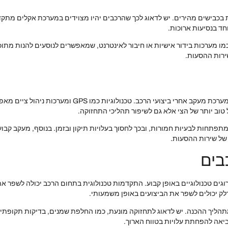
ת בכבישים מהירים. יש לדאוג לכך שהרכבים יהיו מצוידים במערכת אקלים מתק
וחד בנסיעות ארוכות.
ו מערכות בידור אישיות או חיבור לאינטרנט, שמאפשרים לנוסעים להנות מתוכ
שירות ההסעות.
לאחר הכנת הרכבים להסעות בכבישים מהירים, חשוב ליישם מע
 טוב יותר של הצי אלא גם לשיפור תהליכי התחזוקה.
תפתחות לבעיות חמורות, ובכך לחסוך בעלויות תיקון ובזמן. בנוסף, מעקב קבוע 
של שירות ההסעות.
בים
וגים טכנולוגיים באופן קבוע. התקדמות טכנולוגית בתחום הרכב יכולה לשפר את
דלק יכולים לשפר את הביצועים באופן משמעותי.
תהליך ההכנה. יש לדאוג לתחזוקה מונעת, כמו החלפת שמנים, בדיקות תקופתי
ביאה להפחתת עלויות בטווח הארוך.