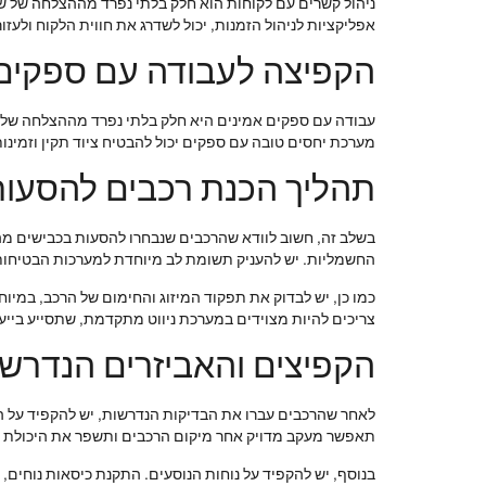
ניהול קשרים עם לקוחות הוא חלק בלתי נפרד מההצלחה של שי
אפליקציות לניהול הזמנות, יכול לשדרג את חווית הלקוח ולעזו
הקפיצה לעבודה עם ספקים
עבודה עם ספקים אמינים היא חלק בלתי נפרד מההצלחה של שי
מערכת יחסים טובה עם ספקים יכול להבטיח ציוד תקין וזמינו
תהליך הכנת רכבים להסעו
בשלב זה, חשוב לוודא שהרכבים שנבחרו להסעות בכבישים מהי
החשמליות. יש להעניק תשומת לב מיוחדת למערכות הבטיחות,
כמו כן, יש לבדוק את תפקוד המיזוג והחימום של הרכב, במי
צריכים להיות מצוידים במערכת ניווט מתקדמת, שתסייע בייע
הקפיצים והאביזרים הנדרש
תאפשר מעקב מדויק אחר מיקום הרכבים ותשפר את היכולת 
בנוסף, יש להקפיד על נוחות הנוסעים. התקנת כיסאות נוחים, מ