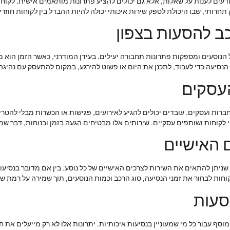
יודעים לענות על שאלות, אלא גם יכולים להציע פתרונות מותאמים אישית. ל
 תחרותי, שבו היכולת לספק שירות איכותי יכולה להיות ההבדל בין לקוחות חוזר
ב להסעות בצפון
 הנוסעים ומספקות פתרונות תחבורה יעילים. בעידן המודרני, כאשר הזמן הוא 
 הנסיעה כדי לעבוד, לתכנן את היום או פשוט להירגע, במקום להתעסק עם נהיגה 
העסקים
חברות ועסקים. עובדים יכולים להגיע לאירועים, פגישות או הכשרות מבלי להטר
 לקוחות ושותפים עסקיים. שירותים אלו מבטיחים הגעה בזמן ובנוחות, דבר שמק
 האישיים
שניתן להתאים את השירות לצרכים האישיים של כל נוסע. בין אם מדובר בנסיעות
ת לבחור את זמני הנסיעה, סוג הרכב וכמות הנוסעים, תוך שמירה על רמת שי
סעות
מוסף עבור כל מי שמעוניין בנסיעות איכותיות. יתרונות אלו לא רק מייעלים את