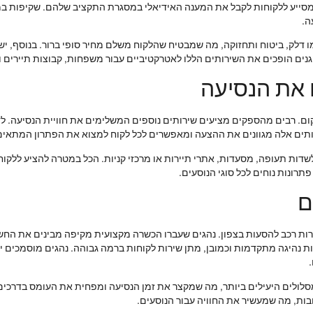
סייע ללקוחות לקבל את המענה האידיאלי במסגרת התקציב שלהם. שקיפות במחי
ה.
ו דלק, ביטוח ותחזוקה, מה שמבטיח שהלקוח משלם מחיר סופי ברור. בנוסף, ישנ
נים הופכים את השירותים הללו לאטרקטיביים עבור משפחות, קבוצות תיירים ו
 את הנסיעה
ם. רבים מהספקים מציעים שירותים נוספים המשלימים את חוויית הנסיעה. לדוג
ירותים אלה מגוונים את ההצעה ומאפשרים לכל לקוח למצוא את הפתרון המתאים 
שדות תעופה, מסעדות, אתרי תיירות או מרכזי קניות. הכל במטרה להציע ללקוח
רונות נוחים לכל סוגי הנוסעים.
ם
ות רכב להסעות בצפון. נהגים שעברו הכשרה מקצועית מקיפה מבינים את החשי
ות נהיגה מתקדמות וכמובן, מתן שירות לקוחות ברמה גבוהה. נהגים מוסמכים יכ
סלולים היעילים ביותר, מה שמקצר את זמן הנסיעה ומפחית את העומס בדרכים.
בות, מה שמעשיר את החוויה עבור הנוסעים.