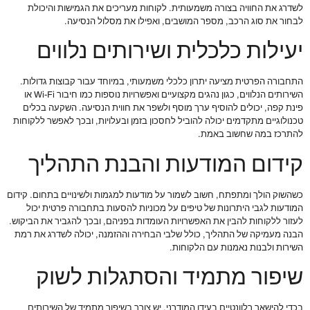
לשדרג את החוויה בצורה משמעותית. לקוחות מעריכים את הגמישות והיכולת
לבחור את סוג הרכב, מספר המושבים, ואפילו את מסלול הנסיעה.
יעילות כלכלית ושירותים נלווים
התחבורה הפרטית מציעה יתרון כלכלי משמעותי, במיוחד עבור קבוצות גדולות.
השירותים הנלווים, כגון נהגים מקצועיים ואפשרויות נוספות כמו חיבור Wi-Fi או
פינת קפה, יכולים להוסיף ערך מוסף ולשפר את חווית הנסיעה. השקעה בכלים
טכנולוגיים מתקדמים יכולה להוביל לחסכון בזמן ובעלויות, ובכך לאפשר ללקוחות
להתרכז במה שחשוב באמת.
קידום המודעות והבנת התהליך
כשהשוק הולך ומתפתח, חשוב לשמור על מודעות למגמות ולשינויים בתחום. קידום
המודעות לגבי היתרונות של טיפים על מכוניות להסעות בתחבורה פרטית יכול
לעזור ללקוחות להבין את האפשרויות העומדות בפניהם, ובכך להגביר את הביקוש.
הבנה מעמיקה של התהליך, כולל שלבי הבחירה וההזמנה, יכולה לשדרג את רמת
השירות ולבנות נאמנות עם הלקוחות.
שיפור מתמיד והסתגלות לשוק
בכדי להישאר רלוונטיים בעידן המודרני, יש צורך בשיפור מתמיד של השירותים