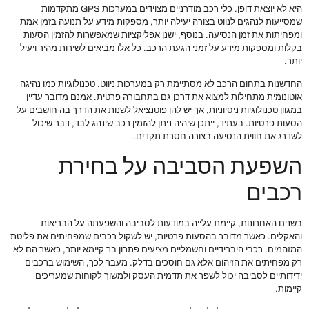
היא לא יוצאת דופן. כלי רכב מודרניים מצוידים במערכות GPS מתקדמות
שמסייעות לנהגים לנווט בצורה יעילה יותר, מספקות מידע על תנועה בזמן אמת
ומפחיתות את זמן הנסיעה. בנוסף, ישנן אפליקציות שמאפשרות להזמין הסעות
בקלות ומספקות מידע על זמני הגעת הרכב. כל אלו מביאים לשירות מהיר ויעיל
יותר.
החדשנות בתחום הרכב לא מסתיימת רק במערכות ניווט. טכנולוגיות כמו נהיגה
אוטונומית מתחילות למצוא את דרכן גם בתחבורה פרטית. אמנם מדובר עדיין
במגוון טכנולוגיות ניסיוניות, אך יש להן פוטנציאל לשנות את הדרך בה חושבים על
הסעות פרטיות. בעתיד, ייתכן שיהיה ניתן להזמין רכב שינהג לבד, דבר שיכול
לשדרג את חווית הנסיעה בצורה חסרת תקדים.
השפעת הסביבה על בחירת
רכבים
בשנים האחרונות, קיימת עלייה במודעות לסביבה והשפעתה על הבריאות
והאקלים. כאשר מדובר בהסעות פרטיות, יש לשקול רכבים שמפחיתים את פליטת
המזהמים. רכבי היברידיים וחשמליים מציעים פתרון בר קיימא יותר, כאשר הם לא
רק מפחיתים את הזיהום אלא גם חוסכים בדלק. מעבר לכך, השימוש ברכבים
ידידותיים לסביבה יכול לשפר את תדמית העסק ולמשוך לקוחות שמעריכים
קיימות.