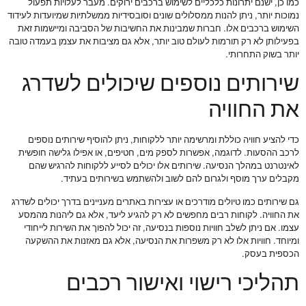
כמו כן, ישנם יתרונות כלכליים לשימוש ברכבים ירוקים. מעבר לעלויות תפעול
נמוכות יותר, ניתן להנות ממסלולים שונים וסובסידיות ממשלתיות שמיועדות לעידוד
השימוש ברכבים אלו. חברות שמבינות את החשיבות של הסביבה ומיישמות זאת
בפעילותן לא רק תורמות לעולם טוב יותר, אלא גם מציבות את עצמן בעמדה טובה
יותר בשוק התחרותי.
שירותים נוספים שיכולים לשדרג
את החוויה
כדי להציע חוויה כוללת ומרשימה יותר ללקוחות, ניתן להוסיף שירותים נוספים
לרכב ההסעות. לדוגמה, אפשרות לספק מים, חטיפים, או אפילו גלישה חופשית
לאינטרנט במהלך הנסיעה. שירותים אלו יכולים לסייע ללקוחות להרגיש שהם
מקבלים ערך מוסף ולגרום להם לשוב ולהשתמש בשירותים בעתיד.
גם שירותים כמו טיולים מודרכים או עצירות באתרים מעניינים בדרך יכולים לשדרג
את החוויה. לקוחות רבים מחפשים לא רק להגיע ליעד, אלא גם ליהנות מהמסע
עצמו. אם ניתן לשלב חוויות נוספות בנסיעה, זה יכול להפוך את השירות לייחודי
ומיוחד. חוויות אלו לא רק משפרות את הנסיעה, אלא גם מאזנות את ההשקעה
הכספית בעסק.
תהליכי רישוי ואישור רכבים