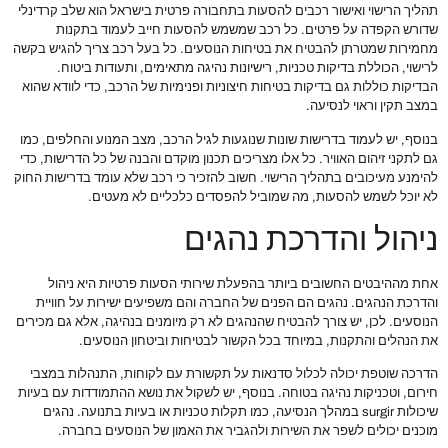
תהליך הרישוי ואישור רכבים להסעות בתחבורה פרטית בישראל הוא שלב קרדינלי
שדורש הקפדה על פרטים. כל רכב שמשמש להסעות חייב לעמוד בתקנות
מחמירות שמטרתן להבטיח את בטיחות הנוסעים. כל בעל רכב צריך להגיש בקשה
לרישוי, הכוללת בדיקות טכניות, רישיונות נהיגה מתאימים, ותעודות ביטוח.
הבדיקות כוללות גם בדיקות בטיחות חיצוניות ופנימיות של הרכב, כדי לוודא שהוא
במצב תקין וראוי לנסיעה.
בנוסף, יש לעמוד בדרישות שונות שנוגעות לגיל הרכב, מצב המנוע והחלפים, כמו
גם לתקני זיהום האוויר. כל אלו מצריכים תכנון מוקדם והבנה של כל הדרישות, כדי
להימנע מעיכובים בתהליך הרישוי. חשוב להזכיר כי רכב שלא עומד בדרישות החוק
לא יוכל לשמש להסעות, מה שמוביל להפסדים כלכליים לא מעטים.
ניהול והדרכת נהגים
אחת מההיבטים החשובים ביותר בהפעלת שירותי הסעות פרטיות היא ניהול
והדרכת הנהגים. נהגים הם הפנים של החברה והם משפיעים ישירות על חוויית
הנוסעים. לכן, יש צורך להבטיח שהנהגים לא רק מיומנים בנהיגה, אלא גם מכירים
את הנהלים והתקנות, במיוחד בכל הקשור לבטיחות וביטחון הנוסעים.
הדרכה שוטפת יכולה לכלול סדנאות על תקשורת עם לקוחות, התנהלות במצבי
חירום, וטכניקות נהיגה בטוחה. בנוסף, יש לשקול את נושא ההתמודדות עם בעיות
שיכולות surgir במהלך הנסיעה, כמו תקלות טכניות או בעיות בתנועה. נהגים
מוכנים יכולים לשפר את השירות ולהגביר את האמון של הנוסעים בחברה.