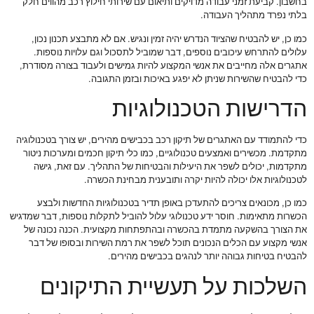
בחשבון. קביעת זמני עבודה מדויקים ותיאום עם שירותי חילוץ רכב מהווים חלק
בלתי נפרד מתהליך העבודה.
כמו כן, יש להבטיח שהציוד הנדרש יהיה זמין ונגיש. אם לא מתבצע תכנון נכון,
עלולים להתרחש עיכובים נוספים, דבר שמוביל לתסכול וגם עלויות נוספות.
אתגרים אלה מחייבים את אנשי המקצוע להיות גמישים ולעבוד בצורה מסודרת,
כדי להבטיח שהשירות שניתן לא יפגע באיכות ובזמן התגובה.
הדרישות הטכנולוגיות
כדי להתמודד עם האתגרים של תיקון רכב בכבישים מהירים, יש צורך בטכנולוגיה
מתקדמת. מכשירים ואמצעים טכנולוגיים, כמו כלי תיקון חכמים ומערכות ניטור
מתקדמות, יכולים לשפר את היעילות והבטיחות של התהליך. עם זאת, גישה
לטכנולוגיות אלו יכולה להיות יקרה ותובענית מבחינת הכשרה.
כמו כן, מכונאים צריכים להתעדכן באופן תדיר בטכנולוגיות החדשות ולבצע
הכשרות מתאימות. חוסר ידע טכנולוגי עלול להוביל לתקלות נוספות, דבר שמדגיש
את הצורך בהשקעה מתמדת בהכשרה ובהתפתחות מקצועית. הכנה נכונה של
אנשי מקצוע עם הכלים הנכונים תוכל לשפר את רמת השירות ובסופו של דבר
להבטיח בטיחות גבוהה יותר לנהגים בכבישים מהירים.
השלכות על תעשיית התיקונים