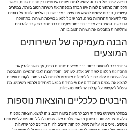
תוצאה ישירה של מצב זה עשויה להיות פערים איכותיים בין חברות שונות, כאשר
הלקוחות מתקשים לזהות איזו חברה מספקת את השירות הטוב ביותר. במקרים
קיצוניים, חברות עשויות למצוא את עצמן במצב שבו הן נאלצות לוותר על רווחים
כדי להישאר תחרותיות בשוק, דבר שיכול לפגוע באיכות השירות ובתחזוקה
הנדרשת. המצב הזה מצריך רפורמות ושקיפות רבה יותר בשוק כדי להבטיח
שהלקוחות מקבלים את השירות הטוב ביותר.
הבנה מעמיקה של השירותים
המוצעים
שירותי רכב להסעות ביטוח רכב מציעים יתרונות רבים, אך חשוב להבין את
החסרונות הנלווים לשירותים אלה. לעיתים, חוסר הבנה לגבי התנאים וההגבלות
של השירותים עלול להוביל לתקלות מיותרות ולחוויות לא נעימות. לקוחות עשויים
למצוא את עצמם מתמודדים עם אי-בהירות בנוגע למחירים ולתנאי השימוש, מה
שעלול להקשות על קבלת החלטות מושכלות.
היבטים כלכליים והוצאות נוספות
במהלך השימוש בשירותי רכב להסעות ביטוח רכב, ניתן למצוא הוצאות נוספות
שלא תמיד נלקחות בחשבון מראש. עלויות אלה עשויות לכלול תוספות על שירותים
נוספים, מיסים או עלויות ניהול. לקוחות חייבים להיות מודעים לכך שהעלות
הסופית של השירות עשויה להיות גבוהה יותר מהצפוי, דבר שיכול להשפיע על