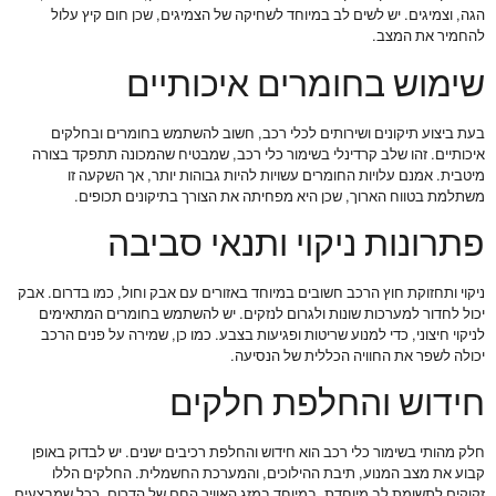
הגה, וצמיגים. יש לשים לב במיוחד לשחיקה של הצמיגים, שכן חום קיץ עלול
להחמיר את המצב.
שימוש בחומרים איכותיים
בעת ביצוע תיקונים ושירותים לכלי רכב, חשוב להשתמש בחומרים ובחלקים
איכותיים. זהו שלב קרדינלי בשימור כלי רכב, שמבטיח שהמכונה תתפקד בצורה
מיטבית. אמנם עלויות החומרים עשויות להיות גבוהות יותר, אך השקעה זו
משתלמת בטווח הארוך, שכן היא מפחיתה את הצורך בתיקונים תכופים.
פתרונות ניקוי ותנאי סביבה
ניקוי ותחזוקת חוץ הרכב חשובים במיוחד באזורים עם אבק וחול, כמו בדרום. אבק
יכול לחדור למערכות שונות ולגרום לנזקים. יש להשתמש בחומרים המתאימים
לניקוי חיצוני, כדי למנוע שריטות ופגיעות בצבע. כמו כן, שמירה על פנים הרכב
יכולה לשפר את החוויה הכללית של הנסיעה.
חידוש והחלפת חלקים
חלק מהותי בשימור כלי רכב הוא חידוש והחלפת רכיבים ישנים. יש לבדוק באופן
קבוע את מצב המנוע, תיבת ההילוכים, והמערכת החשמלית. החלקים הללו
זקוקים לתשומת לב מיוחדת, במיוחד במזג האוויר החם של הדרום. ככל שמבצעים