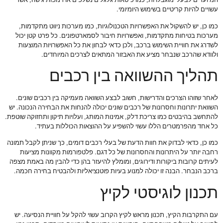
המיועדים לבעלי מוגבלויות, כמו כיסאות גלגלים נשלפים או רמפות גישה, אשר
עשויים להיות קריטיים בשימוש היומיומי.
כמו כן, יש להשקול את האפשרויות הטכנולוגיות, כמו מערכות ניווט מתקדמות,
מערכות בטיחות מתקדמות, ואפשרויות חיבור לסמארטפונים. כל פרט קטן יכול
לשדרג את חוויית השימוש ברכב, ולכן כדאי לבחון את כל האפשרויות המוצעות
ולוודא שהרכב שנבחר מציע את האבזור המתאים לצרכים המיוחדים.
תהליך ההשוואה בין רכבים
לאחר שזוהו הצרכים והדרישות, חשוב לבצע השוואה מעמיקה בין רכבים שונים.
השוואת יתרונות וחסרונות של רכבים שונים יכולה להנחות את הבחירה הנכונה. יש
להתחשב בהיבטים כמו צריכת דלק, אמינות המותג, ועלויות תיקון ותחזוקה שוטפת.
כל אחד מהפרמטרים הללו עשוי להשפיע על ההוצאות הכוללות בעתיד.
כמו כן, כדאי לבדוק את חוות הדעת של בעלי רכבים דומים, כך שניתן לקבל תמונה
רחבה יותר על היתרונות והחסרונות של כל דגם. פלטפורמות מקוונות מציעות
לעיתים קרובות ביקורות ודירוגים, ומומלץ להיעזר בהן כדי להבין מה באמת מצפה
ברכב הנבחר. הבנה זו יכולה למנוע בעיות פוטנציאליות ולהבטיח בחירה חכמה.
תכנון לוגיסטי לקיץ
עם התקרבות הקיץ, תכנון מראש לקיץ הקרוב עשוי להקל על חוויית הנסיעה. יש