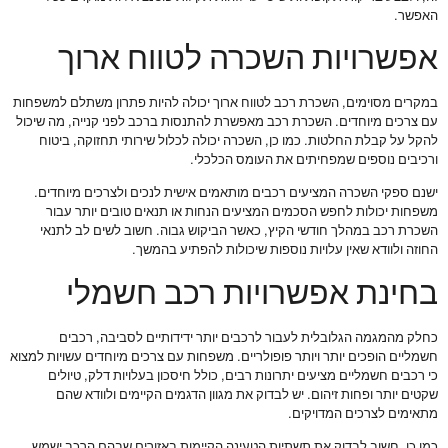
האפשר.
אפשרויות השכרה לטווח ארוך
במקרים מסוימים, השכרת רכב לטווח ארוך יכולה להיות פתרון משתלם למשפחות
עם צרכים מיוחדים. השכרת רכב מאפשרת להתנסות ברכב לפני קנייה, מה שיכול
להקל על קבלת החלטות. כמו כן, השכרה יכולה לכלול שירותי תחזוקה, ביטוח
ורכיבים נוספים שמפחיתים את העומס הכלכלי.
ישנם ספקי השכרה המציעים רכבים מותאמים אישית לנכים ולצרכים מיוחדים.
משפחות יכולות לחפש הסכמים המציעים הנחות או תנאים טובים יותר עבור
השכרת רכב במהלך חודשי הקיץ, כאשר הביקוש גבוה. חשוב לשים לב לתנאי
החוזה ולוודא שאין עלויות נוספות שיכולות להפתיע בהמשך.
בחינת אפשרויות רכב חשמלי
כחלק מהמגמה הגלובלית לעבור לרכבים יותר ידידותיים לסביבה, רכבים
חשמליים הופכים יותר ויותר פופולריים. משפחות עם צרכים מיוחדים עשויות למצוא
כי רכבים חשמליים מציעים יתרונות רבים, כולל חיסכון בעלויות דלק, טיולים
שקטים יותר ופחות זיהום. יש לבדוק את מגוון הדגמים הקיימים ולוודא שהם
מתאימים לצרכים המדויקים.
כמו כן, חשוב לבדוק את תשתיות הטעינה הקיימות באזורים שבהם הרכב ישמש,