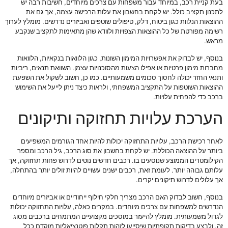
בעת קניית רכב, במיוחד עבור משפחות עם צרכים מיוחדים, חשיבות רבה יש
לתכנון תקציב כולל. יש לקחת בחשבון את עלות הרכישה עצמה, אך גם את
ההוצאות הנלוות כגון ביטוח, דלק, טיפולים שוטפים ואביזרים נדרשים. מומלץ לערוך
רשימה מפורטת של כל ההוצאות הצפויות ולוודא שהן מתאימות לתקציב שנקבע
מראש.
בנוסף, יש לבדוק את אפשרויות המימון השונות, כגון הלוואות בנקאיות, הלוואות
מחברות מימון פרטיות או אפילו הצעות מהסוכנויות עצמן. השוואת תנאים, ריביות
ותנאי החזר יכולה לחסוך סכומים משמעותיים. כמו כן, חשוב לשקול את השפעת
ההוצאות השוטפות על התקציב המשפחתי, ולראות כיצד ניתן לייעל את השימוש
ברכב כדי להפחית עלויות.
הערכת עלויות תחזוקה ותיקונים
לאחר רכישת הרכב, עלויות התחזוקה יכולות להיות אחד הגורמים המשפיעים
ביותר על ההוצאה הכוללת. יש לקחת בחשבון את סוג הרכב, גיל הרכב ומספר
הקילומטרים הממוצע שנוסעים בו. רכבים חדשים נוטים לדרוש פחות תחזוקה, אך
עלותם גבוהה יותר. לעומת זאת, רכבים ישנים עשויים להיות זולים יותר בהתחלה,
אך עלולים לדרוש תיקונים יקרים.
בנוסף, חשוב לבדוק האם הרכב מצריך חלקי חילוף ייחודיים או אביזרים מיוחדים
הנדרשים למשפחות עם צרכים מיוחדים. במקרים כאלה, עלויות התחזוקה יכולות
לגדול משמעותית. מומלץ להיעזר במוסכים מקצועיים המתמחים ברכבים מסוג
זה, ולבצע בדיקות תקופתיות שיסייעו לזהות תקלות פוטנציאליות מוקדם ככל