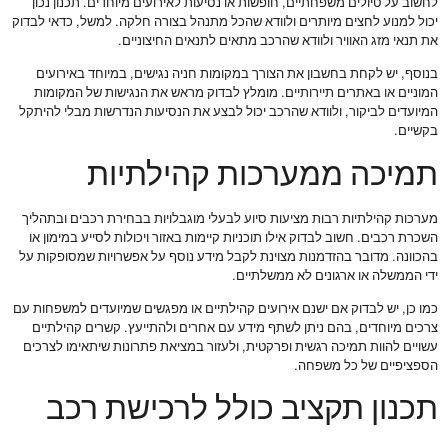
לחשוב על טיולים משפחתיים, חופשות או נסיעות לאירועים מיוחדים. תכנון נכון
יכול למנוע לחצים מיותרים ולוודא שהכל מתנהל בצורה חלקה. למשל, כדאי לבדוק
את תנאי מזג האוויר ולוודא שהרכב מתאים לתנאים החיצוניים.
בנוסף, יש לקחת בחשבון את הצורך במקומות חניה נגישים, במיוחד באירועים
המוניים או באתרים תיירותיים. מומלץ לבדוק מראש את הנגישות של המקומות
המיועדים לביקור, ולוודא שהרכב יכול לבצע את הנסיעות הנדרשות מבלי להיתקל
בקשיים.
תמיכה ממערכות קהילתיות
מערכות קהילתיות רבות מציעות סיוע לבעלי מוגבלויות בבחירת רכבים ובתהליך
השכרת רכבים. חשוב לבדוק אילו תוכניות קיימות באזור ויכולות לסייע במימון או
בהכוונה. מדובר בהזדמנות מצוינת לקבל מידע נוסף על אפשרויות שמסופקות על
ידי הממשלה או ארגונים לא ממשלתיים.
כמו כן, יש לבדוק אם ישנם אירועים קהילתיים או מפגשים שמיועדים למשפחות עם
צרכים מיוחדים, בהם ניתן לשתף מידע עם אחרים ולהתייעץ. קשרים קהילתיים
עשויים להוות תמיכה רגשית ופרקטית, ולעזור במציאת פתרונות שיתאימו לצרכים
הספציפיים של כל משפחה.
תכנון תקציב כולל לרכישת רכב