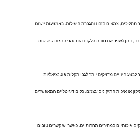
שדרג את תהליך תיקון כלי הרכב. שיטות כמו Lean Management ו-Six Sigma מתמקדות בשיפור תהליכים, צמצום בזבוז והגברת היעילות. באמצעות יישום
ותרים והסרתם, ניתן לשפר את חווית הלקוח ואת זמני התגובה. שיטות
בצע חיזויים מדויקים יותר לגבי תקלות פוטנציאליות
תיקון או איכות התיקונים עצמם. כלים דיגיטליים המאפשרים
קים איכותיים במחירים תחרותיים. כאשר יש קשרים טובים