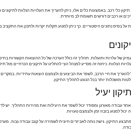
תיקון כלי רכב. באמצעות כלים אלו, ניתן להעריך את העלויות הנלוות לתיקונים ש
הליכים או רכבים דורשים תשומת לב מיוחדת.
על בסיס נתונים היסטוריים. כך ניתן למנוע תקלות יקרות ולתכנן את התקציב ב
קונים
מיק של עלויות ותועלות. תהליך זה כולל הערכה של כל ההוצאות הקשורות בתיקון
לויות הנלוות. ניתוח זה מסייע למנהל הצי להחליט על תיקונים הכרחיים מול תיקו
ל להאריך את חיי הרכב, לשפר את הביצועים ולצמצם הוצאות עתידיות. במקרים רב
ות מושכלות יותר בכל הנוגע לתהליך התיקון.
קון יעיל
ב. אתר עבודה מאורגן ומסודר יכול לשפר את היעילות ואת מהירות התהליך. יש 
 יכול למנוע בזבוז זמן ולצמצם טעויות.
ו מתבצע התיקון. גישה נוחה לאביזרים חיונית לשמירה על קצב עבודה גבוה. מערכ
ודה.