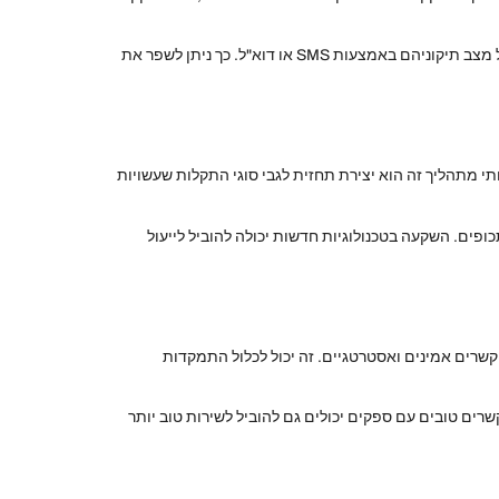
בנוסף, חשוב להבין את צרכי הלקוחות ולספק שירותים מותאמים אישית. למשל, אפשר להציע ללקוחות אפשרות לקבל עדכונים אוטומטיים על מצב תיקוניהם באמצעות SMS או דוא"ל. כך ניתן לשפר את
תי מתהליך זה הוא יצירת תחזית לגבי סוגי התקלות שעשויות
ופים. השקעה בטכנולוגיות חדשות יכולה להוביל לייעול
 קשרים אמינים ואסטרטגיים. זה יכול לכלול התמקדות
רים טובים עם ספקים יכולים גם להוביל לשירות טוב יותר