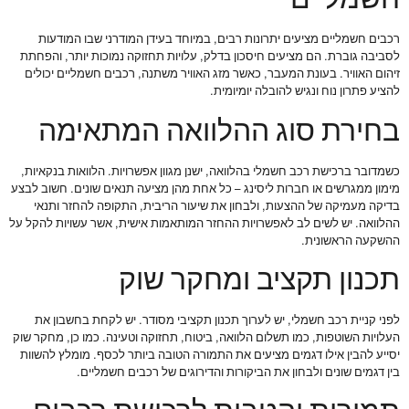
רכבים חשמליים מציעים יתרונות רבים, במיוחד בעידן המודרני שבו המודעות
לסביבה גוברת. הם מציעים חיסכון בדלק, עלויות תחזוקה נמוכות יותר, והפחתת
זיהום האוויר. בעונת המעבר, כאשר מזג האוויר משתנה, רכבים חשמליים יכולים
להציע פתרון נוח ונגיש להובלה יומיומית.
בחירת סוג ההלוואה המתאימה
כשמדובר ברכישת רכב חשמלי בהלוואה, ישנן מגוון אפשרויות. הלוואות בנקאיות,
מימון ממגרשים או חברות ליסינג – כל אחת מהן מציעה תנאים שונים. חשוב לבצע
בדיקה מעמיקה של ההצעות, ולבחון את שיעור הריבית, התקופה להחזר ותנאי
ההלוואה. יש לשים לב לאפשרויות ההחזר המותאמות אישית, אשר עשויות להקל על
ההשקעה הראשונית.
תכנון תקציב ומחקר שוק
לפני קניית רכב חשמלי, יש לערוך תכנון תקציבי מסודר. יש לקחת בחשבון את
העלויות השוטפות, כמו תשלום הלוואה, ביטוח, תחזוקה וטעינה. כמו כן, מחקר שוק
יסייע להבין אילו דגמים מציעים את התמורה הטובה ביותר לכסף. מומלץ להשוות
בין דגמים שונים ולבחון את הביקורות והדירוגים של רכבים חשמליים.