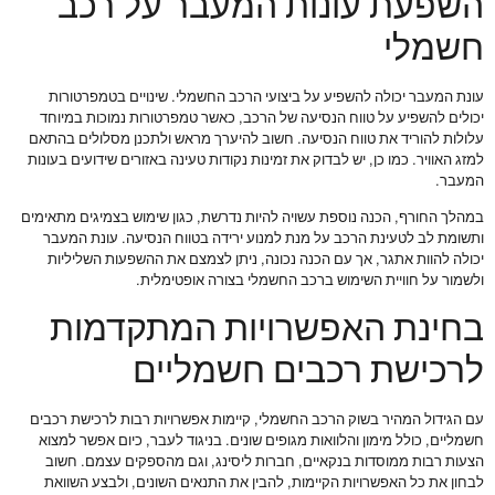
השפעת עונות המעבר על רכב
חשמלי
עונת המעבר יכולה להשפיע על ביצועי הרכב החשמלי. שינויים בטמפרטורות
יכולים להשפיע על טווח הנסיעה של הרכב, כאשר טמפרטורות נמוכות במיוחד
עלולות להוריד את טווח הנסיעה. חשוב להיערך מראש ולתכנן מסלולים בהתאם
למזג האוויר. כמו כן, יש לבדוק את זמינות נקודות טעינה באזורים שידועים בעונות
המעבר.
במהלך החורף, הכנה נוספת עשויה להיות נדרשת, כגון שימוש בצמיגים מתאימים
ותשומת לב לטעינת הרכב על מנת למנוע ירידה בטווח הנסיעה. עונת המעבר
יכולה להוות אתגר, אך עם הכנה נכונה, ניתן לצמצם את ההשפעות השליליות
ולשמור על חוויית השימוש ברכב החשמלי בצורה אופטימלית.
בחינת האפשרויות המתקדמות
לרכישת רכבים חשמליים
עם הגידול המהיר בשוק הרכב החשמלי, קיימות אפשרויות רבות לרכישת רכבים
חשמליים, כולל מימון והלוואות מגופים שונים. בניגוד לעבר, כיום אפשר למצוא
הצעות רבות ממוסדות בנקאיים, חברות ליסינג, וגם מהספקים עצמם. חשוב
לבחון את כל האפשרויות הקיימות, להבין את התנאים השונים, ולבצע השוואת