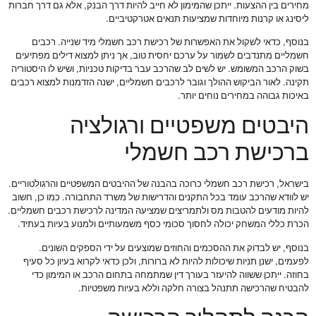
מחירים בין ההצעות. ייתכן שהמימון לא חייב להיות דרך הבנק, אלא גם דרך חברות
ליסינג או קרנות מיוחדות שמציעות תנאים אטרקטיביים.
בנוסף, כדאי לשקול את האפשרות של רכישת רכב חשמלי מיד שנייה. רכבים
חשמליים מתנדבים לשמור על ערכם יחסית טוב, אך ניתן למצוא דילים מפתיעים
בשוק הרכב המשומש. יש לשים לב שהרכב עבר בדיקות טכניות, ושיש לו היסטוריה
תקינה. לאור הביקוש ההולך וגובר לרכבים חשמליים, ישנה הזדמנות למצוא רכבים
באיכות גבוהה במחירים נוחים יותר.
היבטים משפטיים ורגולציה
ברכישת רכב חשמלי
בישראל, רכישת רכב חשמלי כרוכה בהבנה של ההיבטים המשפטיים והרגולטוריים.
יש לוודא שהרכב עומד בכל התקנים והדרישות של משרד התחבורה. כמו כן, חשוב
להיות מודעים להטבות מס ולתמריצים שמציעה המדינה לרכישת רכבים חשמליים.
הכרת כללי המשחק יכולה לחסוך סכומי כסף משמעותיים ולמנוע בעיות בעתיד.
בנוסף, יש לבדוק את ההסכמים והחוזים שמוצעים על ידי הספקים השונים.
לפעמים, ישנן תניות שיכולות להיות לא ברורות, ולכן כדאי לקרוא בעיון כל סעיף
בחוזה. ייתכן ששווה להיעזר בעורך דין שמתמחה בתחום הרכב או המימון כדי
להבטיח שהרכישה תתנהל בצורה חלקה וללא בעיות משפטיות.