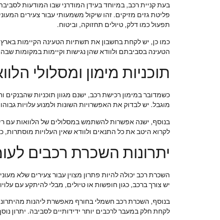
בעת קניית רכב, במיוחד בעידן המודרני שבו המודעות לסביבה
פליטת גזים מזיקים. זהו שיקול משמעותי עבור צעירים המעוני
תפעול כמו דלק, טיולים תחזוקה, וביטוח.
כמו כן, יש לקחת בחשבון את תשתיות הטעינה הקיימות בארץ. 
הטעינה בסביבתם ולוודא שהן נגישות וקיימות במקומות שבהם
תוכניות מימון ומסלולי הלוו
כשמדובר במימון רכישת רכב, ישנם מגוון תוכניות שהבנקים ו
מוגבל. יש לבדוק את האפשרויות השונות ולמנוע עלויות גבוהות
בנוסף, ישנה אפשרות להשתמש במסלולים של הלוואות עם ריבי
לקרוא היטב את כל התנאים ולוודא שאין העלויות מוסתרות, כג
יתרונות השכרת רכבים לעומ
השכרת רכב יכולה להיות פתרון מצוין עבור צעירים שלא מעונ
יש צורך ברכב, כגון חופשות או טיולים, מבלי להיתקע עם עלוי
בנוסף, השכרת רכב חשמלי בחורף מאפשרת ליהנות מהיתרונו
לקחת חלק במעבר לרכבים יותר ידידותיים לסביבה. יתרון נ