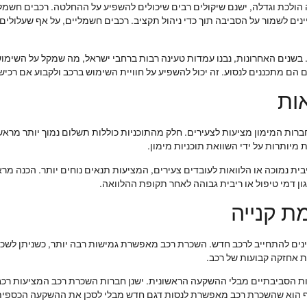
 הולכת וגדלה, ישנם שיקולים רבים שיכולים להשפיע על ההחלטה. רכבים חשמלי
ינים לשמור על הסביבה תוך כדי ניהול תקציב. רכבים חשמליים, על אף שעלולים 
בשנים האחרונות, נבנו עמדות טעינה רבות ברחבי ישראל, מה שמקל על השימוש
 הם מתכננים לנסוע. זה יכול להשפיע על חוויית השימוש ברכב ולקבוע אם ר
אות
חברות המימון מציעות לצעירים. חלק מהתוכניות כוללות תשלום נמוך יותר מרא
 מיותרות על ידי השוואת תוכניות מימון.
ת נמוכה או הלוואות לעובדים צעירים, המציעות תנאים נוחים יותר. הכנה מרא
ון דמי טיפול או ריבית גבוהה לאחר תקופת ההלוואה.
ת קנייה
יינים להתחייב לרכב חדש. השכרת רכב מאפשרת גמישות רבה יותר, כשניתן לשכו
ות אחזקה קבועות של רכב.
ת הסביבתיים מבלי ההשקעה הראשונית. ישנן חברות השכרת רכב המציעות רכב
וסף הוא שהשכרת רכב מאפשרת לנסות דגם חדש מבלי לסכן את ההשקעה הכספית