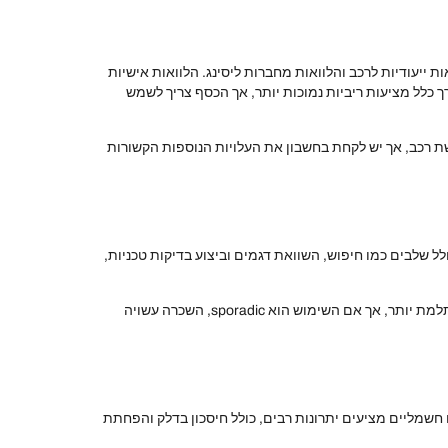
 ייעודיות לרכב והלוואות מחברות ליסינג. הלוואות אישיות
רך כלל מציעות ריביות נמוכות יותר, אך הכסף צריך לשמש
ת רכב, אך יש לקחת בחשבון את העלויות הנוספות הקשורות
ל שלבים כמו חיפוש, השוואת דגמים וביצוע בדיקות טכניות,
כאשר שוקלים בין קניית רכב להשכרת רכב, יש לקחת בחשבון את השימוש המתוכנן ברכב. אם מדובר בשימוש יומיומי, קנייה עשויה להיות משתלמת יותר, אך אם השימוש הוא sporadic, השכרה עשויה
חשמליים מציעים יתרונות רבים, כולל חיסכון בדלק והפחתת