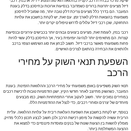
שיקול מרכזי בבחירת רכב לקנייה בהלוואה הוא סוג המנוע – דיזל או בנזין. רכבי
דיזל מציעים יתרונות ברורים כשמדובר בנסיעות ארוכות ובחיסכון בדלק בעונת
המעבר. הם בדרך כלל מציעים צריכת דלק טובה יותר, מה שמוביל לחיסכון
משמעותי בהוצאות הדלק לאורך זמן. עם זאת, יש לקחת בחשבון את עלויות
התחזוקה, שכן רכבי דיזל עלולים לדרוש טיפולים יקרים יותר.
רכבי בנזין, לעומת זאת, מציעים ביצועים גבוהים יותר בכבישים עירוניים ובנסיעות
קצרות. הם מתאימים יותר לנהיגה יומיומית בעיר, אך החיסכון בדלק עשוי להיות
פחות משמעותי מאשר ברכבי דיזל. חשוב לבחון את סוג השימוש הצפוי ברכב
ולהתאים את הבחירה בהתאם לצרכים האישיים.
השפעת תנאי השוק על מחירי
הרכב
תנאי השוק משפיעים באופן משמעותי על מחירי הרכב וההלוואות הזמינות. בעונת
המעבר, כשהשוק מתייצב לאחר חודשי הקיץ, ישנן הזדמנויות טובות לרכישת רכבים
במחירים נמוכים יותר. חשוב לעקוב אחרי התפתחויות השוק, כמו מבצעים
מיוחדים של יצרנים וסוחרי רכבים, כדי לנצל את ההזדמנויות הללו.
בנוסף, יש לקחת בחשבון את השפעת העלאות ריבית על עלויות ההלוואה. עליית
הריבית עשויה להקשות על מימון רכישת הרכב ולכן חשוב לבצע תכנון כלכלי מדויק.
מומלץ להשוות בין הצעות שונות של בנקים ומוסדות פיננסיים כדי למצוא את
ההצעה המשתלמת ביותר.