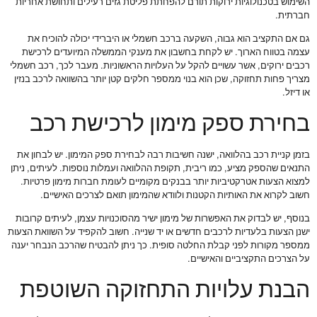
השימוש בטכנולוגיות ירוקות תורם להפחתת פליטת גזים רעילים ותחושת אחריות
חברתית.
גם אם התקציב הוא גבוה, השקעה ברכב חשמלי או היברידי יכולה להוכיח את
עצמה בטווח הארוך. יש לקחת בחשבון את מענקי הממשלה המיועדים לרכישת
רכבים ירוקים, אשר עשויים להקל על העלויות הראשוניות. מעבר לכך, רכב חשמלי
מצריך פחות תחזוקה, שכן הוא בנוי ממספר חלקים קטן יותר בהשוואה לרכב בנזין
או דיזל.
בחירת ספק מימון לרכישת רכב
בזמן קניית רכב בהלוואה, ישנה חשיבות רבה לבחירת ספק המימון. יש לבחון את
התנאים שהספק מציע, כמו ריבית, תקופת ההלוואה ועמלות נוספות. לעיתים, ניתן
למצוא הצעות אטרקטיביות יותר בבנקים מקומיים לעומת חברות מימון פרטיות.
חשוב לקרוא את האותיות הקטנות ולוודא שהמימון תואם לצרכים האישיים.
בנוסף, יש לבדוק את האפשרות של מימון ישיר מהסוכנויות עצמן, לעיתים קרובות
ישנן הצעות בלעדיות לרכבים חדשים או יד שנייה. חשוב להקפיד על השוואת הצעות
ממספר מקורות לפני קבלת החלטה סופית. כך ניתן להבטיח שהרכב הנבחר יענה
על הצרכים התקציביים והאישיים.
הבנת עלויות התחזוקה השוטפת