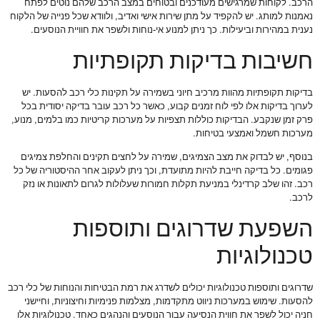
הרכב. לקוחות שמרגישים מעודכנים ובטוחים במצב הרכב שלהם נוטים לפתח
נאמנות למותג. יש להקפיד על מתן שירות אישי ואדיב, ולוודא שכל פנייה של הלקוח
נענית במהירות וביעילות. כך ניתן למנוע אי-נוחות ולשפר את חוויית הנוסעים.
חשיבות בדיקות תקופתיות
בדיקות תקופתיות מהוות מרכיב חיוני בשמירה על תקינות כלי רכב להסעות. יש
לערוך בדיקות אלו לפי לוח זמנים קבוע, כאשר כל רכב עובר בדיקה יסודית בכל
פרק זמן שנקבע. הבדיקות כוללות תצפיות על מערכות קריטיות כמו בלמים, מנוע,
מערכות חשמל ואמצעי בטיחות.
בנוסף, יש לבדוק את מצב הצמיגים, שמירה על לחצים תקינים והחלפת צמיגים
פגומים. כל בדיקה חייבת להיות מתועדת, וכך ניתן לעקוב אחר ההיסטוריה של כל
רכב. זהו שלב קרדינלי במניעת תקלות חמורות שעלולות לגרום לתאונות או נזק
לרכב.
השפעת שדרוגים ותוספות
טכנולוגיות
שדרוגים ותוספות טכנולוגיות יכולים לשדרג את רמת הבטיחות והנוחות של כלי רכב
להסעות. שימוש במערכות ניווט מתקדמות, מצלמות פנימיות וחיצוניות, וחיישני
חניה יכול לשפר את חווית הנסיעה עבור הנוסעים והנהגים כאחד. טכנולוגיות אלו