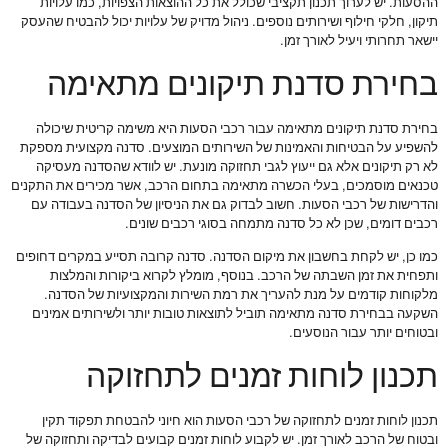
ההסעות. יש לערוך תכנון תקציבי שכולל את כל ההוצאות הצפויות, כמו עלויות
תיקון, חלקי חילוף ושירותים נוספים. ניהול מדויק של עלויות יכול להבטיח שהעסק
יישאר תחרותי ויעיל לאורך זמן.
בחירת סדנת תיקונים מתאימה
בחירת סדנת תיקונים מתאימה עבור רכבי הסעות היא משימה קריטית שיכולה
להשפיע על הבטיחות והאמינות של השירותים המוצעים. סדנה מקצועית מספקת
לא רק תיקונים אלא גם ייעוץ לגבי תחזוקה מונעת. יש לוודא שהסדנה מעסיקה
טכנאים מוסמכים, בעלי הכשרה מתאימה בתחום הרכב, אשר מכירים את התקנים
והדרישות של רכבי הסעות. חשוב לבדוק גם את הניסיון של הסדנה בעבודה עם
רכבים דומים, שכן לא כל סדנה מתמחה בסוגי רכבים שונים.
כמו כן, יש לקחת בחשבון את מיקום הסדנה. סדנה קרובה תסייע במקרים דחופים
ותפחית את זמן השבתה של הרכב. בנוסף, מומלץ לקרוא ביקורות והמלצות
מלקוחות קודמים על מנת להעריך את רמת השירות והמקצועיות של הסדנה.
השקעה בבחירת סדנה מתאימה תוביל לתוצאות טובות יותר ולשירותים אמינים
ובטוחים יותר עבור הנוסעים.
תכנון לוחות זמנים לתחזוקה
תכנון לוחות זמנים לתחזוקה של רכבי הסעות הוא חיוני להבטחת תפקוד תקין
ובטוח של הרכב לאורך זמן. יש לקבוע לוחות זמנים קבועים לבדיקה ותחזוקה של