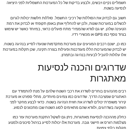
חשמליים נקיים ויבשים, ולבצע בדיקות של כל המערכות החשמליות לפני היציאה
לנסיעה בשטח.
חשוב גם לבדוק את הסוללות של רכיבי החשמל. סוללות חלשות יכולות לגרום
לכשלים במערכות שונות, ולכן יש להחליף אותן באופן תקופתי או לבדוק את רמת
הטעינה שלהן. יש גם לוודא שהממירי מתח פועלים כראוי, במיוחד כאשר יש שימוש
בציוד נוסף כמו GPS או מכשירי רדיו.
כמו כן, ישנם רכבים המגיעים עם מערכות מתקדמות שנועדו לסייע בנהיגה בשטח.
יש לבדוק שהמערכות הללו מעודכנות ופעילות בצורה תקינה, שכן תקלות במערכות
אלו עלולות להוביל לבעיות בנהיגה ובתמרון.
שדרוגים והכנה לנסיעות
מאתגרות
רבים מהנהגים בוחרים לשדרג את רכבי השטח שלהם על מנת להתמודד עם
האתגרים שמציבה הדרך. שדרוגים כמו צמיגים מיוחדים, מתלי ספורט או מערכת
קירור משופרת יכולים לשדרג את חווית הנהיגה בשטח. כדאי לבצע מחקר לפני
השקעה בשדרוגים, ולוודא שהם מתאימים לסוג השטח שבו מתכוונים לנסוע.
כחלק מההכנה לנסיעות מאתגרות, ניתן גם לשקול התקנת מערכות עזר כמו
מצלמות רוורס או חיישני גובה. מערכות אלו יכולות לסייע בניהול סיכונים ולמנוע
תקלות בלתי צפויות.